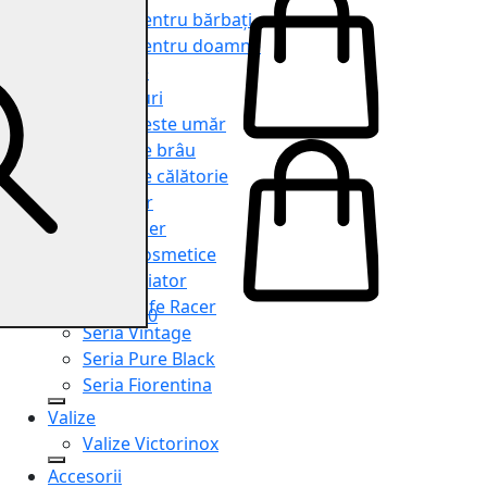
Genți pentru bărbați
Genți pentru doamne
Serviete
Rucsacuri
Genți peste umăr
Genți de brâu
Genți de călătorie
Shopper
Organiser
Truse cosmetice
Seria Aviator
Seria Cafe Racer
0
Seria Vintage
Seria Pure Black
Seria Fiorentina
Valize
Valize Victorinox
Accesorii