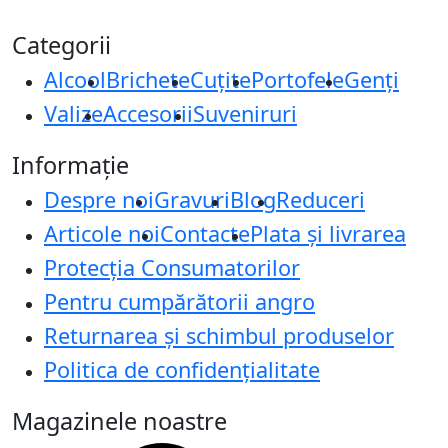
Categorii
Alcool
Brichete
Cuțite
Portofele
Genți
Valize
Accesorii
Suveniruri
Informație
Despre noi
Gravuri
Blog
Reduceri
Articole noi
Contacte
Plata și livrarea
Protecţia Consumatorilor
Pentru cumpărătorii angro
Returnarea și schimbul produselor
Politica de confidențialitate
Magazinele noastre