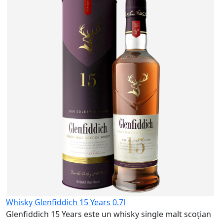
W
N
c
8
Whisky Glenfiddich 15 Years 0.7l
Glenfiddich 15 Years este un whisky single malt scoțian