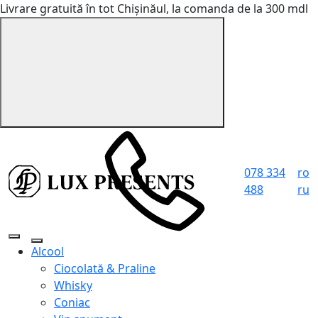
Livrare gratuită în tot Chișinăul, la comanda de la 300 mdl
078 334
ro
488
ru
Alcool
Ciocolată & Praline
Whisky
Coniac