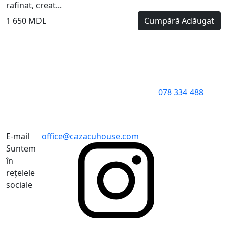
rafinat, creat...
1 650 MDL
Cumpără
Adăugat
078 334 488
E-mail
office@cazacuhouse.com
Suntem
în
rețelele
sociale