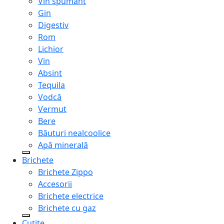
Vin spumant
Gin
Digestiv
Rom
Lichior
Vin
Absint
Tequila
Vodcă
Vermut
Bere
Băuturi nealcoolice
Apă minerală
Brichete
Brichete Zippo
Accesorii
Brichete electrice
Brichete cu gaz
Cuțite