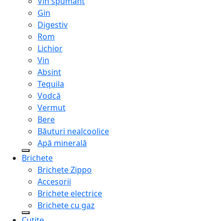
Vin spumant
Gin
Digestiv
Rom
Lichior
Vin
Absint
Tequila
Vodcă
Vermut
Bere
Băuturi nealcoolice
Apă minerală
Brichete
Brichete Zippo
Accesorii
Brichete electrice
Brichete cu gaz
Cuțite