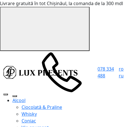
Livrare gratuită în tot Chișinăul, la comanda de la 300 mdl
078 334
ro
488
ru
Alcool
Ciocolată & Praline
Whisky
Coniac