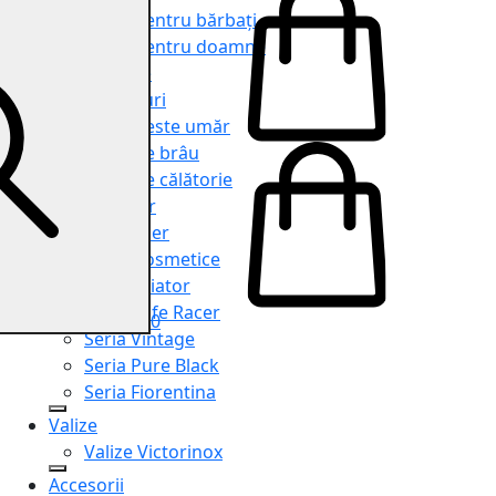
Genți pentru bărbați
Genți pentru doamne
Serviete
Rucsacuri
Genți peste umăr
Genți de brâu
Genți de călătorie
Shopper
Organiser
Truse cosmetice
Seria Aviator
Seria Cafe Racer
0
Seria Vintage
Seria Pure Black
Seria Fiorentina
Valize
Valize Victorinox
Accesorii