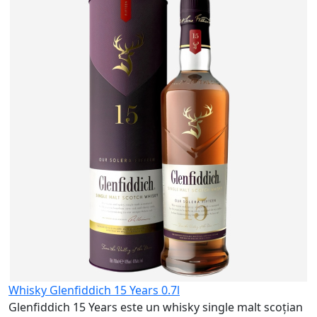
W
N
c
8
Whisky Glenfiddich 15 Years 0.7l
Glenfiddich 15 Years este un whisky single malt scoțian