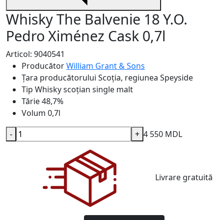
Whisky The Balvenie 18 Y.O.
Pedro Ximénez Cask 0,7l
Articol: 9040541
Producător
William Grant & Sons
Țara producătorului
Scoția, regiunea Speyside
Tip
Whisky scoțian single malt
Tărie
48,7%
Volum
0,7l
-
+
4 550 MDL
Livrare gratuită