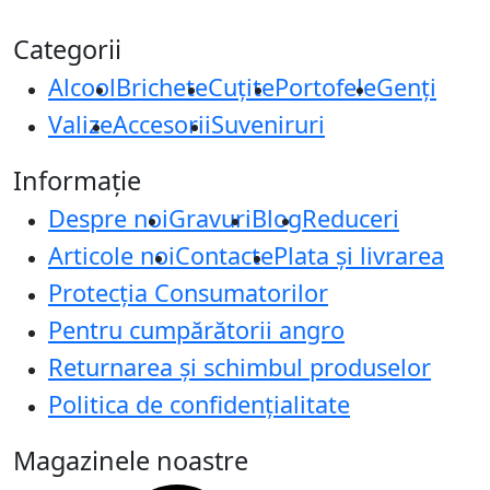
Categorii
Alcool
Brichete
Cuțite
Portofele
Genți
Valize
Accesorii
Suveniruri
Informație
Despre noi
Gravuri
Blog
Reduceri
Articole noi
Contacte
Plata și livrarea
Protecţia Consumatorilor
Pentru cumpărătorii angro
Returnarea și schimbul produselor
Politica de confidențialitate
Magazinele noastre