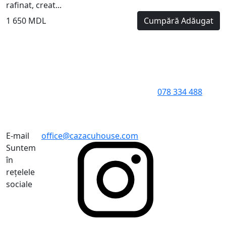
rafinat, creat...
1 650 MDL
Cumpără
Adăugat
078 334 488
E-mail
office@cazacuhouse.com
Suntem
în
rețelele
sociale