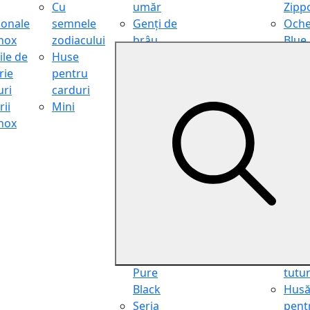
Cu
umăr
Zipp
ionale
semnele
Genți de
Oche
inox
zodiacului
brâu
Blue
ile de
Huse
Genți de
Light
rie
pentru
călătorie
Filter
ri
carduri
Shopper
Zipp
ii
Mini
Organiser
Oche
inox
Truse
de ci
cosmetice
Zipp
Seria
Cure
Aviator
din p
Seria Cafe
Hus
Racer
pent
Seria
chei
Vintage
Pung
Seria
pent
Pure
tutu
Black
Hus
Seria
pent