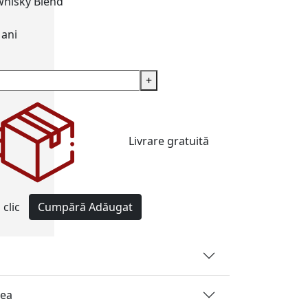
whisky
Blend
 ani
+
Livrare gratuită
clic
Cumpără
Adăugat
rea