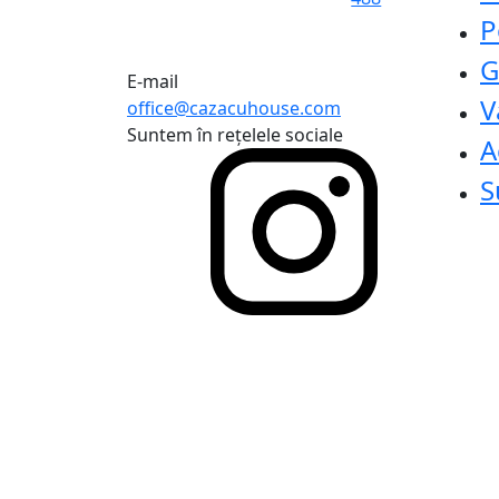
P
G
E-mail
V
office@cazacuhouse.com
Suntem în rețelele sociale
A
S