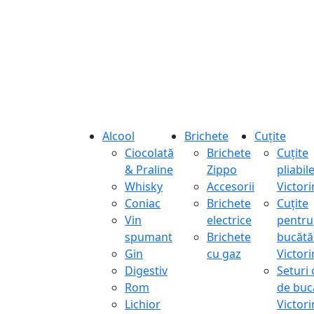
Alcool
Brichete
Cuțite
Ciocolată
Brichete
Cuțite
& Praline
Zippo
pliabil
Whisky
Accesorii
Victor
Coniac
Brichete
Cuțite
Vin
electrice
pentru
spumant
Brichete
bucătă
Gin
cu gaz
Victor
Digestiv
Seturi 
Rom
de buc
Lichior
Victor