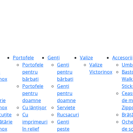
Portofele
Genți
Valize
Accesorii
Portofele
Genți
Valize
Umbr
e
pentru
pentru
Victorinox
Bast
inox
bărbați
bărbați
Walk
Portofele
Genți
Stick
pentru
pentru
Ceas
rie
doamne
doamne
de m
inox
Cu lănțișor
Serviete
Zipp
cuțite
Cu
Rucsacuri
Brăță
ătărie
imprimeuri
Genți
Oche
inox
în relief
peste
de s