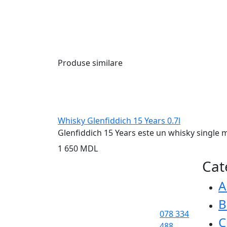
Produse similare
Whisky Glenfiddich 15 Years 0.7l
Glenfiddich 15 Years este un whisky single mal
1 650 MDL
Cat
A
B
078 334
C
488