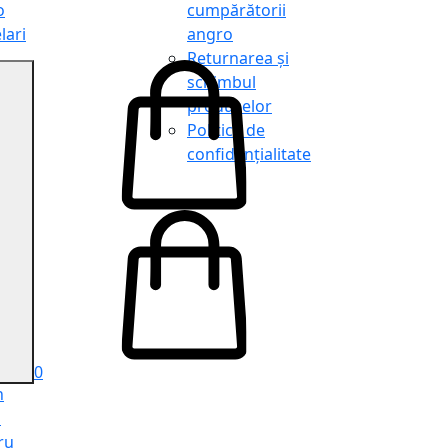
o
cumpărătorii
lari
angro
Returnarea și
schimbul
produselor
o
Politica de
lari
confidențialitate
tit
o
le
iele
e
ru
i
ru
0
n
ă
ru