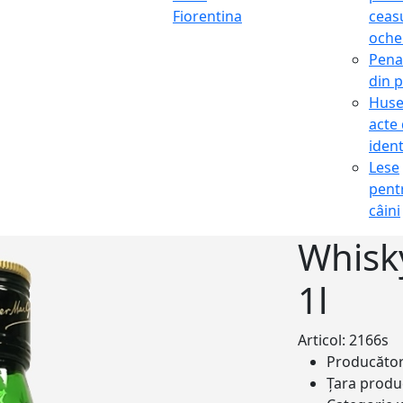
Fiorentina
ceasu
oche
Pena
din p
Hus
acte
ident
Lese
pent
câini
Whisk
1l
Articol: 2166s
Producăto
Țara produ