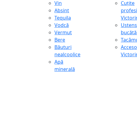
Vin
Cuțite
Absint
profes
Tequila
Victor
Vodcă
Ustens
Vermut
bucătă
Bere
Tacâmu
Băuturi
Accesor
nealcoolice
Victor
Apă
minerală