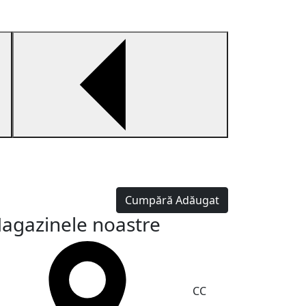
Whisky Nikka D
Nikka Days este
Cumpără
Adăugat
830 MDL
agazinele noastre
CC