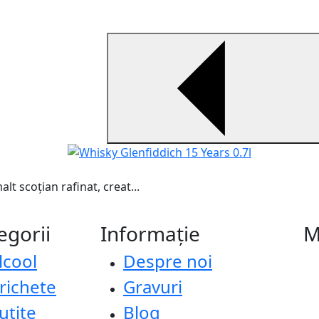
t scoțian rafinat, creat...
egorii
Informație
M
lcool
Despre noi
richete
Gravuri
uțite
Blog