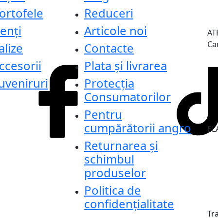
ortofele
Reduceri
enți
Articole noi
AT
Ca
alize
Contacte
ccesorii
Plata și livrarea
uveniruri
Protecţia
Consumatorilor
Pentru
cumpărătorii angro
ELA
Returnarea și
schimbul
produselor
Politica de
confidențialitate
Tr