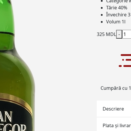
Categorie 
Tărie
40%
Învechire
3
Volum
1l
325 MDL
-
Cumpără cu 1 
Descriere
Plata și livra