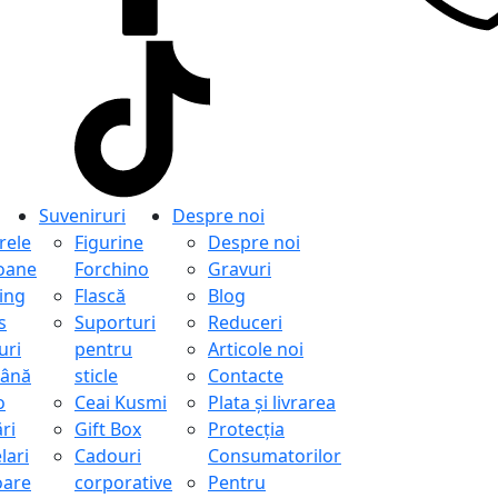
Suveniruri
Despre noi
ele
Figurine
Despre noi
oane
Forchino
Gravuri
ing
Flască
Blog
s
Suporturi
Reduceri
uri
pentru
Articole noi
ână
sticle
Contacte
o
Ceai Kusmi
Plata și livrarea
ri
Gift Box
Protecţia
lari
Cadouri
Consumatorilor
oare
corporative
Pentru