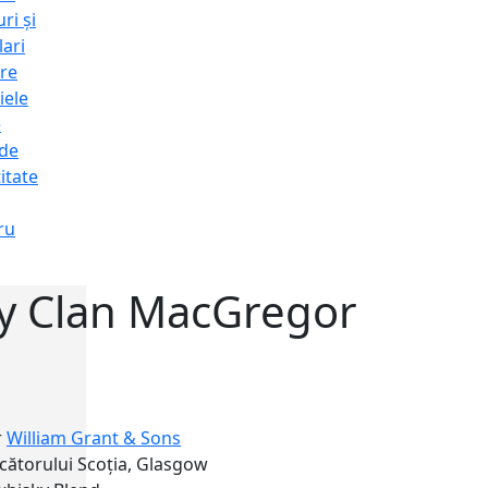
ri și
lari
re
iele
e
 de
itate
ru
y Clan MacGregor
r
William Grant & Sons
cătorului
Scoția, Glasgow