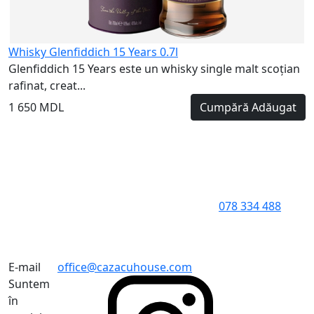
Whisky Glenfiddich 15 Years 0.7l
Glenfiddich 15 Years este un whisky single malt scoțian
rafinat, creat...
1 650 MDL
Cumpără
Adăugat
078 334 488
E-mail
office@cazacuhouse.com
Suntem
în