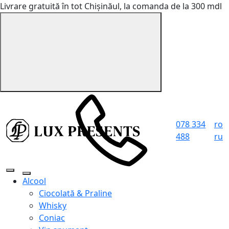
Livrare gratuită în tot Chișinăul, la comanda de la 300 mdl
078 334
ro
488
ru
Alcool
Ciocolată & Praline
Whisky
Coniac