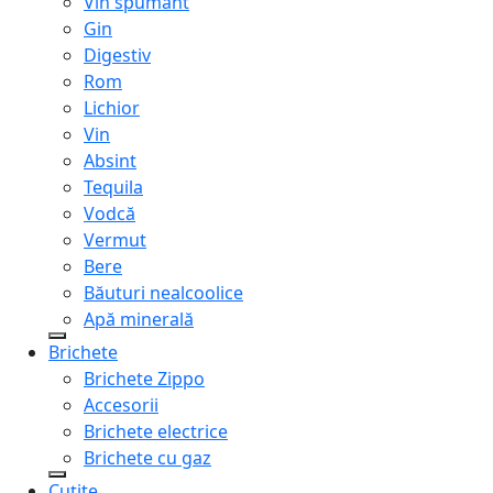
Vin spumant
Gin
Digestiv
Rom
Lichior
Vin
Absint
Tequila
Vodcă
Vermut
Bere
Băuturi nealcoolice
Apă minerală
Brichete
Brichete Zippo
Accesorii
Brichete electrice
Brichete cu gaz
Cuțite