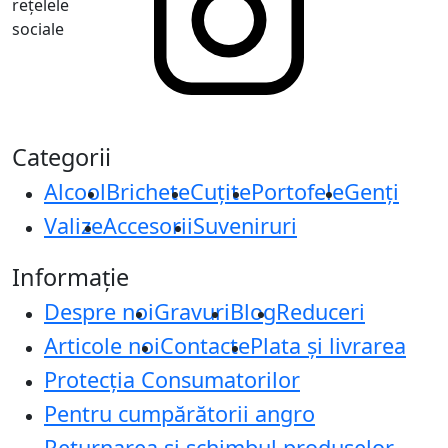
rețelele
sociale
Categorii
Alcool
Brichete
Cuțite
Portofele
Genți
Valize
Accesorii
Suveniruri
Informație
Despre noi
Gravuri
Blog
Reduceri
Articole noi
Contacte
Plata și livrarea
Protecţia Consumatorilor
Pentru cumpărătorii angro
Returnarea și schimbul produselor