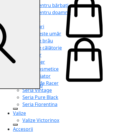
Genți pentru bărbați
Genți pentru doamne
Serviete
Rucsacuri
Genți peste umăr
Genți de brâu
Genți de călătorie
Shopper
Organiser
Truse cosmetice
Seria Aviator
Seria Cafe Racer
0
Seria Vintage
Seria Pure Black
Seria Fiorentina
Valize
Valize Victorinox
Accesorii