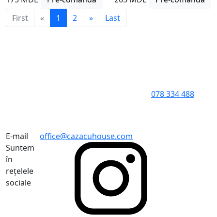
First
«
1
2
»
Last
078 334 488
E-mail
office@cazacuhouse.com
Suntem
în
rețelele
sociale