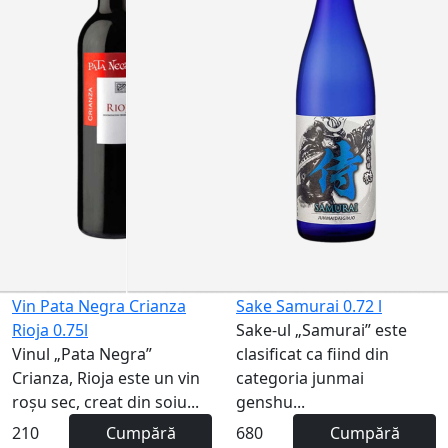
Vin Pata Negra Crianza
Sake Samurai 0.72 l
Rioja 0.75l
Sake-ul „Samurai” este
Vinul „Pata Negra”
clasificat ca fiind din
Crianza, Rioja este un vin
categoria junmai
roșu sec, creat din soiu...
genshu...
210
Cumpără
680
Cumpără