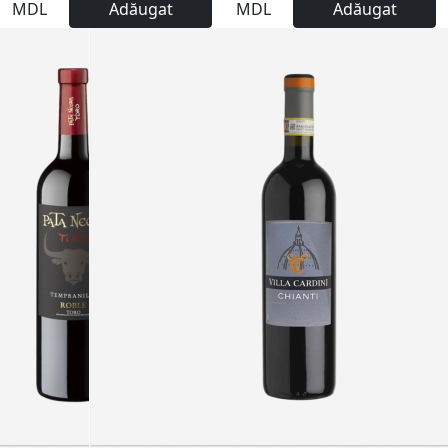
MDL
Adăugat
MDL
Adăugat
Nu este
disponibil