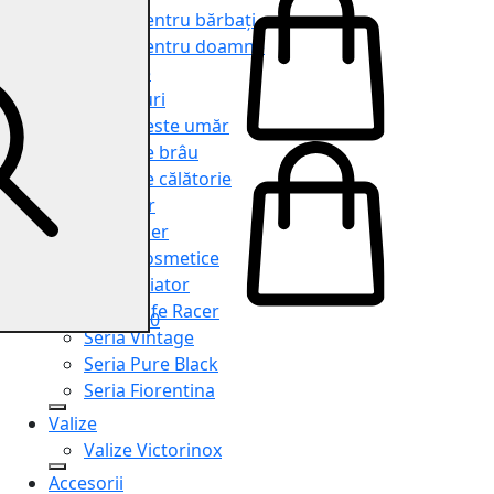
Genți pentru bărbați
Genți pentru doamne
Serviete
Rucsacuri
Genți peste umăr
Genți de brâu
Genți de călătorie
Shopper
Organiser
Truse cosmetice
Seria Aviator
Seria Cafe Racer
0
Seria Vintage
Seria Pure Black
Seria Fiorentina
Valize
Valize Victorinox
Accesorii