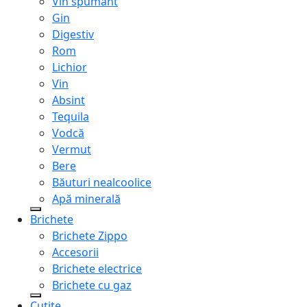
Vin spumant
Gin
Digestiv
Rom
Lichior
Vin
Absint
Tequila
Vodcă
Vermut
Bere
Băuturi nealcoolice
Apă minerală
Brichete
Brichete Zippo
Accesorii
Brichete electrice
Brichete cu gaz
Cuțite