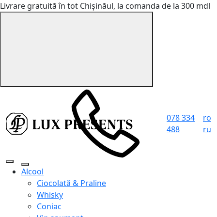
Livrare gratuită în tot Chișinăul, la comanda de la 300 mdl
078 334
ro
488
ru
Alcool
Ciocolată & Praline
Whisky
Coniac