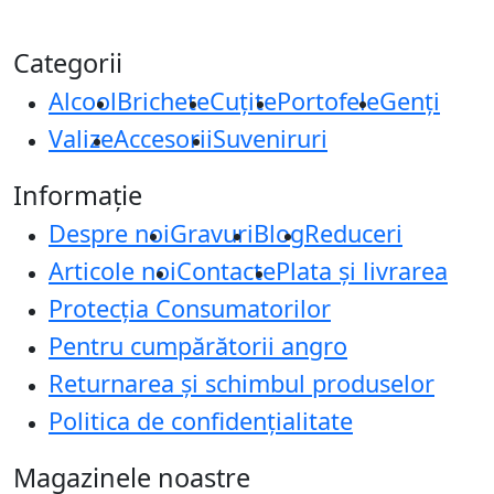
Categorii
Alcool
Brichete
Cuțite
Portofele
Genți
Valize
Accesorii
Suveniruri
Informație
Despre noi
Gravuri
Blog
Reduceri
Articole noi
Contacte
Plata și livrarea
Protecţia Consumatorilor
Pentru cumpărătorii angro
Returnarea și schimbul produselor
Politica de confidențialitate
Magazinele noastre