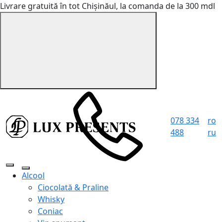
Livrare gratuită în tot Chișinăul, la comanda de la 300 mdl
078 334
ro
488
ru
Alcool
Ciocolată & Praline
Whisky
Coniac