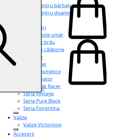
Genți pentru bărbați
Genți pentru doamne
Serviete
Rucsacuri
Genți peste umăr
Genți de brâu
Genți de călătorie
Shopper
Organiser
Truse cosmetice
Seria Aviator
Seria Cafe Racer
0
Seria Vintage
Seria Pure Black
Seria Fiorentina
Valize
Valize Victorinox
Accesorii