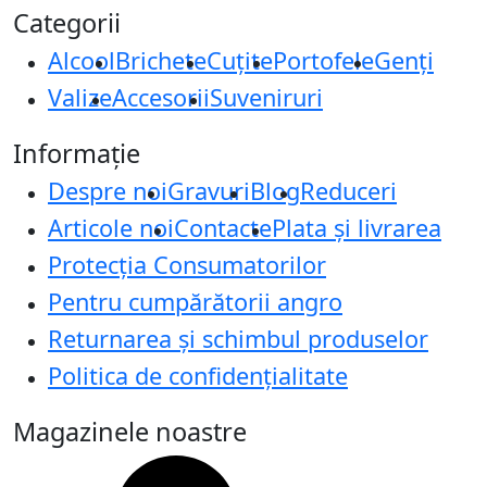
Categorii
Alcool
Brichete
Cuțite
Portofele
Genți
Valize
Accesorii
Suveniruri
Informație
Despre noi
Gravuri
Blog
Reduceri
Articole noi
Contacte
Plata și livrarea
Protecţia Consumatorilor
Pentru cumpărătorii angro
Returnarea și schimbul produselor
Politica de confidențialitate
Magazinele noastre