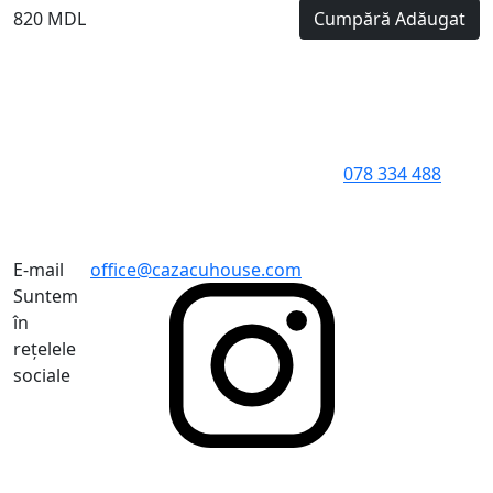
820 MDL
Cumpără
Adăugat
078 334 488
E-mail
office@cazacuhouse.com
Suntem
în
rețelele
sociale