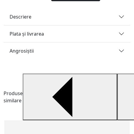
Descriere
Plata și livrarea
Angrosiştii
Produse
similare
T
T