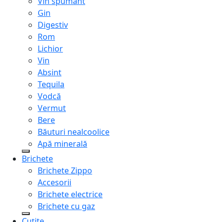
Vin spumant
Gin
Digestiv
Rom
Lichior
Vin
Absint
Tequila
Vodcă
Vermut
Bere
Băuturi nealcoolice
Apă minerală
Brichete
Brichete Zippo
Accesorii
Brichete electrice
Brichete cu gaz
Cuțite