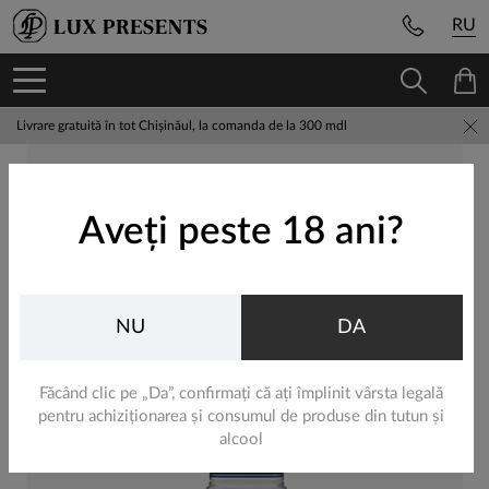
RU
Livrare gratuită în tot Chișinăul, la comanda de la 300 mdl
Aveți peste 18 ani?
NU
DA
Făcând clic pe „Da”, confirmați că ați împlinit vârsta legală
pentru achiziționarea și consumul de produse din tutun și
alcool