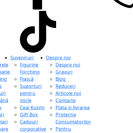
Suveniruri
Despre noi
ele
Figurine
Despre noi
oane
Forchino
Gravuri
ing
Flască
Blog
s
Suporturi
Reduceri
uri
pentru
Articole noi
ână
sticle
Contacte
o
Ceai Kusmi
Plata și livrarea
ri
Gift Box
Protecţia
lari
Cadouri
Consumatorilor
oare
corporative
Pentru