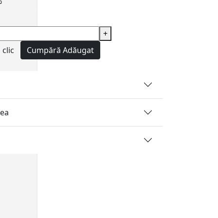
%
+
clic
Cumpără
Adăugat
rea