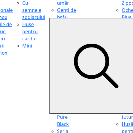
Cu
umăr
Zipp
ionale
semnele
Genți de
Oche
inox
zodiacului
brâu
Blue
ile de
Huse
Genți de
Light
rie
pentru
călătorie
Filter
ri
carduri
Shopper
Zipp
ii
Mini
Organiser
Oche
inox
Truse
de ci
cosmetice
Zipp
Seria
Cure
Aviator
din p
Seria Cafe
Hus
Racer
pent
Seria
chei
Vintage
Pung
Seria
pent
Pure
tutu
Black
Hus
Seria
pent