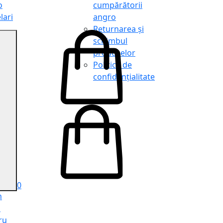
o
cumpărătorii
lari
angro
Returnarea și
schimbul
produselor
o
Politica de
lari
confidențialitate
tit
o
le
iele
e
ru
i
ru
0
n
ă
ru