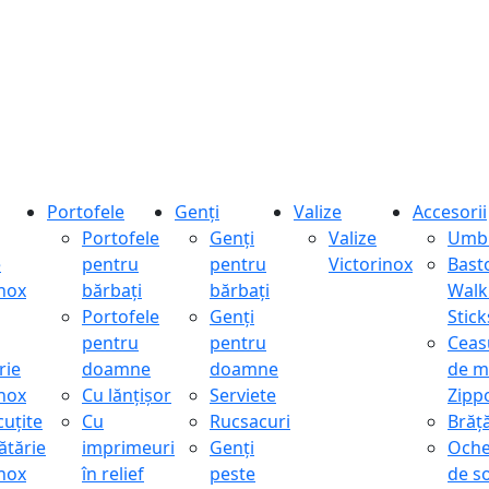
Portofele
Genți
Valize
Accesorii
Portofele
Genți
Valize
Umbr
e
pentru
pentru
Victorinox
Bast
inox
bărbați
bărbați
Walk
Portofele
Genți
Stick
pentru
pentru
Ceas
rie
doamne
doamne
de m
inox
Cu lănțișor
Serviete
Zipp
cuțite
Cu
Rucsacuri
Brăță
ătărie
imprimeuri
Genți
Oche
inox
în relief
peste
de s