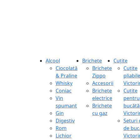
Alcool
Brichete
Cuțite
Ciocolată
Brichete
Cuțite
& Praline
Zippo
pliabil
Whisky
Accesorii
Victor
Coniac
Brichete
Cuțite
Vin
electrice
pentru
spumant
Brichete
bucătă
Gin
cu gaz
Victor
Digestiv
Seturi 
Rom
de buc
Lichior
Victor