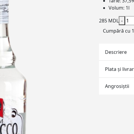
Tărie:
37,5
Volum:
1l
285 MDL
-
Cumpără cu 1 
Descriere
Plata și livra
Angrosiştii