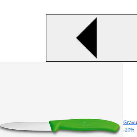
Gravu
-20%