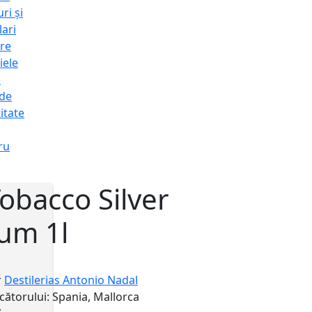
ri și
lari
re
iele
e
 de
itate
ru
obacco Silver
um 1l
r
Destilerias Antonio Nadal
cătorului:
Spania, Mallorca