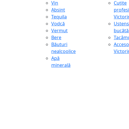
Vin
Cuțite
Absint
profes
Tequila
Victor
Vodcă
Ustens
Vermut
bucătă
Bere
Tacâmu
Băuturi
Accesor
nealcoolice
Victor
Apă
minerală