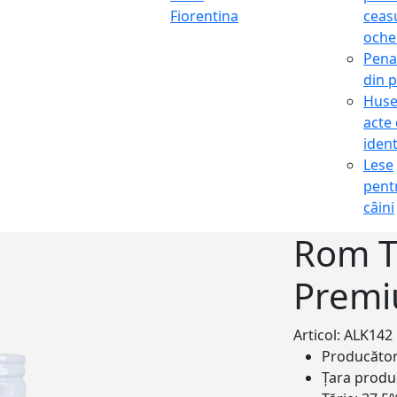
Fiorentina
ceasu
oche
Pena
din p
Hus
acte
ident
Lese
pent
câini
Rom T
Premi
Articol: ALK142
Producăto
Țara produ