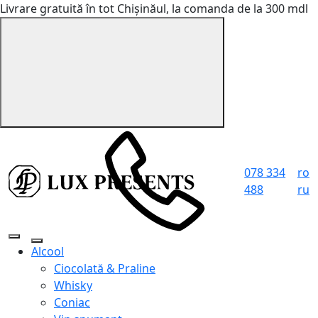
Livrare gratuită în tot Chișinăul, la comanda de la 300 mdl
078 334
ro
488
ru
Alcool
Ciocolată & Praline
Whisky
Coniac