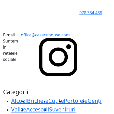
078 334 488
E-mail
office@cazacuhouse.com
Suntem
în
rețelele
sociale
Categorii
Alcool
Brichete
Cuțite
Portofele
Genți
Valize
Accesorii
Suveniruri