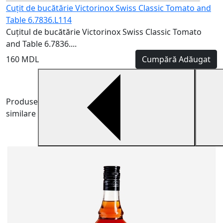
Cuțit de bucătărie Victorinox Swiss Classic Tomato and
Table 6.7836.L114
Cuțitul de bucătărie Victorinox Swiss Classic Tomato
and Table 6.7836....
160 MDL
Cumpără
Adăugat
Produse
similare
R
T
c
2