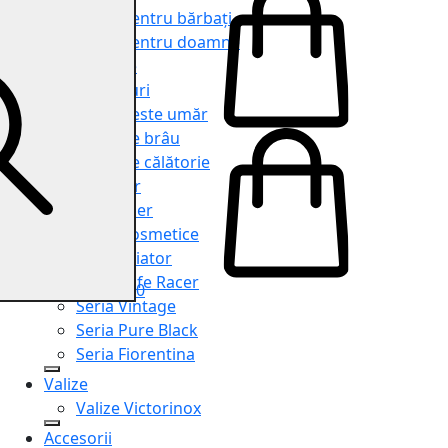
Genți pentru bărbați
Genți pentru doamne
Serviete
Rucsacuri
Genți peste umăr
Genți de brâu
Genți de călătorie
Shopper
Organiser
Truse cosmetice
Seria Aviator
Seria Cafe Racer
0
Seria Vintage
Seria Pure Black
Seria Fiorentina
Valize
Valize Victorinox
Accesorii