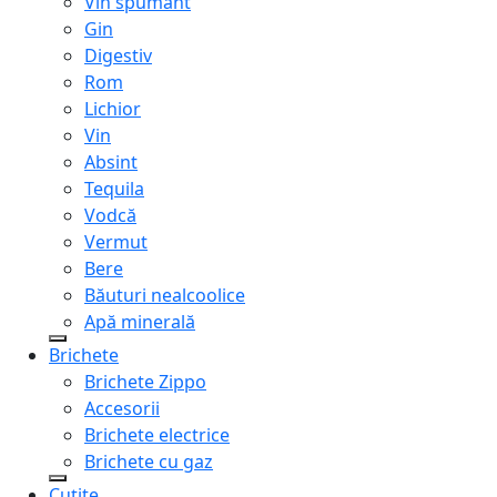
Vin spumant
Gin
Digestiv
Rom
Lichior
Vin
Absint
Tequila
Vodcă
Vermut
Bere
Băuturi nealcoolice
Apă minerală
Brichete
Brichete Zippo
Accesorii
Brichete electrice
Brichete cu gaz
Cuțite