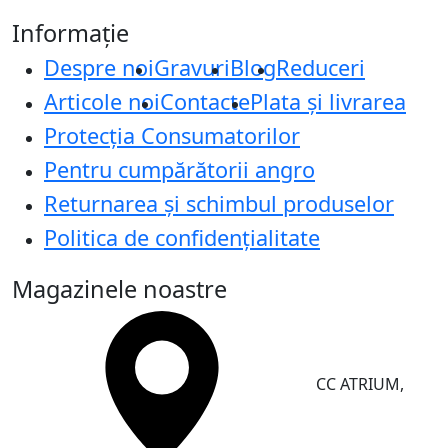
Informație
Despre noi
Gravuri
Blog
Reduceri
Articole noi
Contacte
Plata și livrarea
Protecţia Consumatorilor
Pentru cumpărătorii angro
Returnarea și schimbul produselor
Politica de confidențialitate
Magazinele noastre
CC ATRIUM,