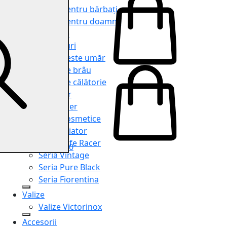
Genți pentru bărbați
Genți pentru doamne
Serviete
Rucsacuri
Genți peste umăr
Genți de brâu
Genți de călătorie
Shopper
Organiser
Truse cosmetice
Seria Aviator
Seria Cafe Racer
0
Seria Vintage
Seria Pure Black
Seria Fiorentina
Valize
Valize Victorinox
Accesorii