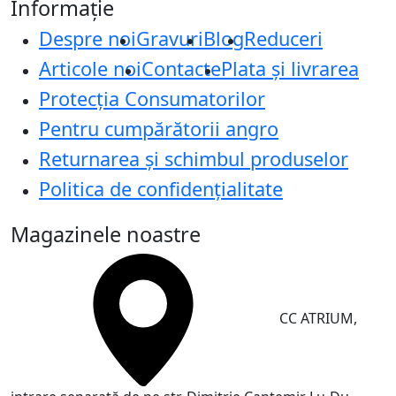
Informație
Despre noi
Gravuri
Blog
Reduceri
Articole noi
Contacte
Plata și livrarea
Protecţia Consumatorilor
Pentru cumpărătorii angro
Returnarea și schimbul produselor
Politica de confidențialitate
Magazinele noastre
CC ATRIUM,