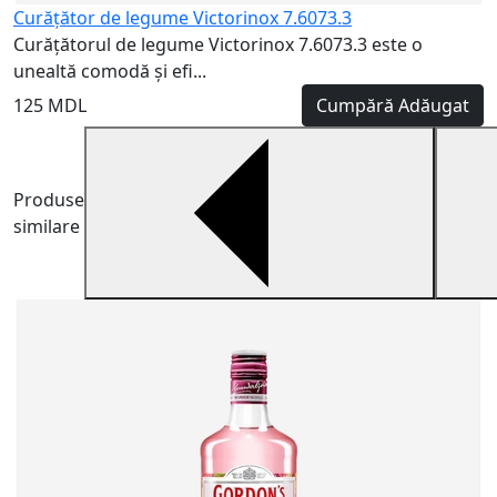
Curățător de legume Victorinox 7.6073.3
Curățătorul de legume Victorinox 7.6073.3 este o
unealtă comodă și efi...
125 MDL
Cumpără
Adăugat
Produse
similare
G
G
p
7