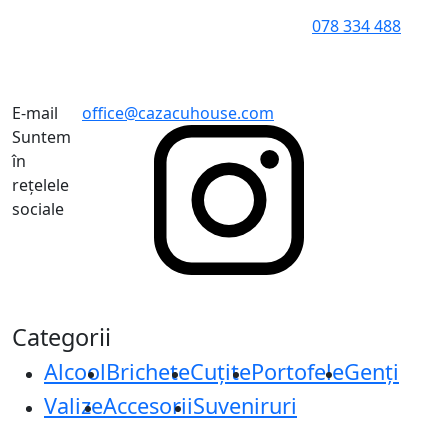
078 334 488
E-mail
office@cazacuhouse.com
Suntem
în
rețelele
sociale
Categorii
Alcool
Brichete
Cuțite
Portofele
Genți
Valize
Accesorii
Suveniruri