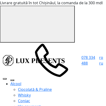
Livrare gratuită în tot Chișinăul, la comanda de la 300 mdl
078 334
ro
488
ru
Alcool
Ciocolată & Praline
Whisky
Coniac