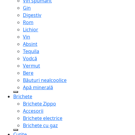
Vin spumant
Gin
Digestiv
Rom
Lichior
Vin
Absint
Tequila
Vodcă
Vermut
Bere
Băuturi nealcoolice
Apă minerală
Brichete
Brichete Zippo
Accesorii
Brichete electrice
Brichete cu gaz
Cuțite