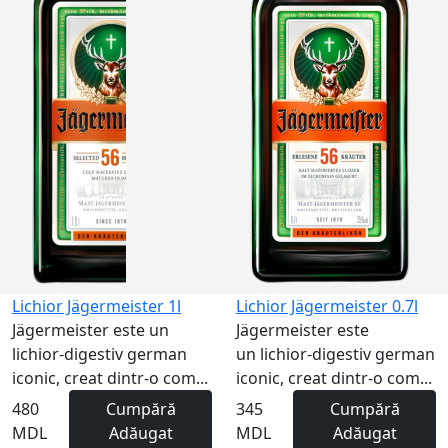
Lichior Jägermeister 1l
Lichior Jägermeister 0.7l
Jägermeister este un
Jägermeister este
lichior-digestiv german
un lichior-digestiv german
iconic, creat dintr-o com...
iconic, creat dintr-o com...
480
Cumpără
345
Cumpără
MDL
Adăugat
MDL
Adăugat