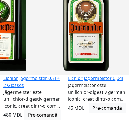
Nu este
disponibil
Lichior Jägermeister 0.7l +
Lichior Jägermeister 0,04l
2 Glasses
Jägermeister este
Jägermeister este
un lichior-digestiv german
un lichior-digestiv german
iconic, creat dintr-o com...
iconic, creat dintr-o com...
45 MDL
Pre-comandă
480 MDL
Pre-comandă