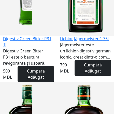
Digestiv Green Bitter P31
Lichior Jägermeister 1.75l
1l
Jägermeister este
Digestiv Green Bitter
un lichior-digestiv german
P31 este o băutură
iconic, creat dintr-o com...
revigorantă și ușoară.
790
Cumpără
500
Cumpără
MDL
Adăugat
MDL
Adăugat