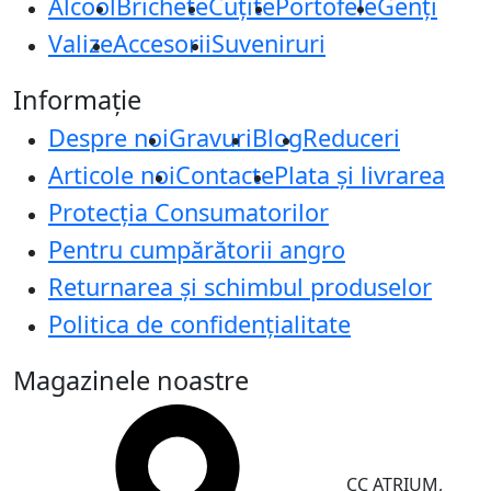
Alcool
Brichete
Cuțite
Portofele
Genți
Valize
Accesorii
Suveniruri
Informație
Despre noi
Gravuri
Blog
Reduceri
Articole noi
Contacte
Plata și livrarea
Protecţia Consumatorilor
Pentru cumpărătorii angro
Returnarea și schimbul produselor
Politica de confidențialitate
Magazinele noastre
CC ATRIUM,