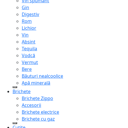
Vin spumant
Gin
Digestiv
Rom
Lichior
Vin
Absint
Tequila
Vodcă
Vermut
Bere
Băuturi nealcoolice
Apă minerală
Brichete
Brichete Zippo
Accesorii
Brichete electrice
Brichete cu gaz
Cuțite