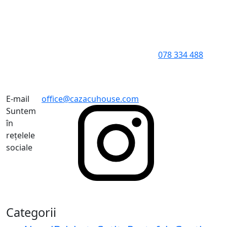
078 334 488
E-mail
office@cazacuhouse.com
Suntem
în
rețelele
sociale
Categorii