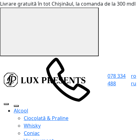
Livrare gratuită în tot Chișinăul, la comanda de la 300 mdl
078 334
ro
488
ru
Alcool
Ciocolată & Praline
Whisky
Coniac