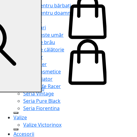
Genți pentru bărbați
Genți pentru doamne
Serviete
Rucsacuri
Genți peste umăr
Genți de brâu
Genți de călătorie
Shopper
Organiser
Truse cosmetice
Seria Aviator
Seria Cafe Racer
0
Seria Vintage
Seria Pure Black
Seria Fiorentina
Valize
Valize Victorinox
Accesorii