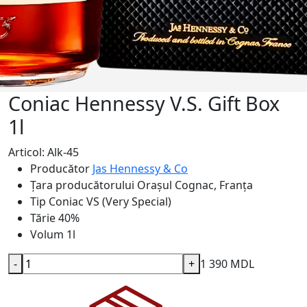
Coniac Hennessy V.S. Gift Box
1l
Articol: Alk-45
Producător
Jas Hennessy & Co
Țara producătorului
Orașul Cognac, Franța
Tip
Coniac VS (Very Special)
Tărie
40%
Volum
1l
-
+
1 390 MDL