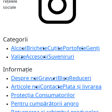
rețelele
sociale
Categorii
Alcool
Brichete
Cuțite
Portofele
Genți
Valize
Accesorii
Suveniruri
Informație
Despre noi
Gravuri
Blog
Reduceri
Articole noi
Contacte
Plata și livrarea
Protecţia Consumatorilor
Pentru cumpărătorii angro
Returnarea și schimbul produselor