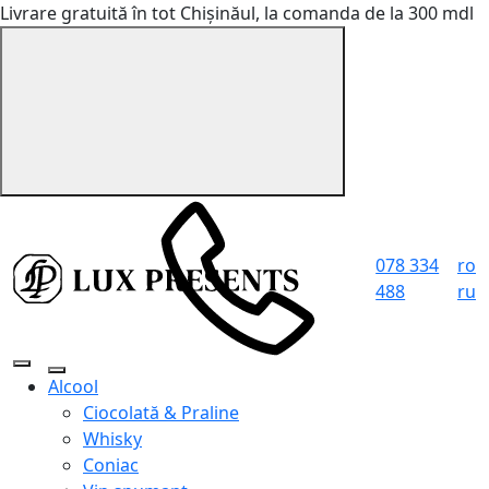
Livrare gratuită în tot Chișinăul, la comanda de la 300 mdl
078 334
ro
488
ru
Alcool
Ciocolată & Praline
Whisky
Coniac