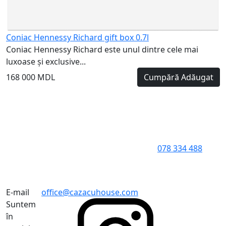
Coniac Hennessy Richard gift box 0.7l
Coniac Hennessy Richard este unul dintre cele mai
luxoase și exclusive...
168 000 MDL
Cumpără
Adăugat
078 334 488
E-mail
office@cazacuhouse.com
Suntem
în