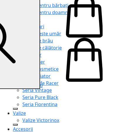
Genți pentru bărbați
Genți pentru doamne
Serviete
Rucsacuri
Genți peste umăr
Genți de brâu
Genți de călătorie
Shopper
Organiser
Truse cosmetice
Seria Aviator
Seria Cafe Racer
0
Seria Vintage
Seria Pure Black
Seria Fiorentina
Valize
Valize Victorinox
Accesorii