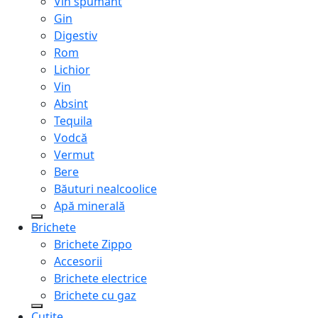
Vin spumant
Gin
Digestiv
Rom
Lichior
Vin
Absint
Tequila
Vodcă
Vermut
Bere
Băuturi nealcoolice
Apă minerală
Brichete
Brichete Zippo
Accesorii
Brichete electrice
Brichete cu gaz
Cuțite