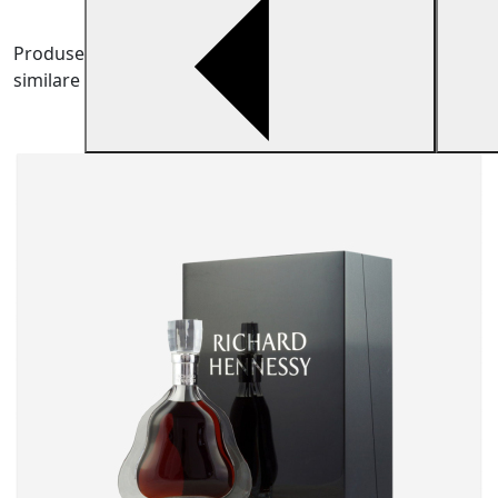
Produse
similare
C
C
r
3