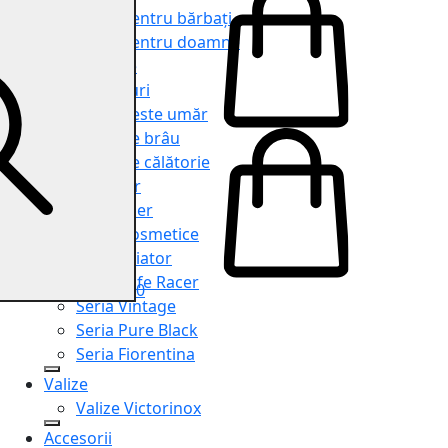
Genți pentru bărbați
Genți pentru doamne
Serviete
Rucsacuri
Genți peste umăr
Genți de brâu
Genți de călătorie
Shopper
Organiser
Truse cosmetice
Seria Aviator
Seria Cafe Racer
0
Seria Vintage
Seria Pure Black
Seria Fiorentina
Valize
Valize Victorinox
Accesorii