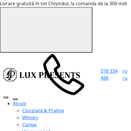
Livrare gratuită în tot Chișinăul, la comanda de la 300 mdl
078 334
ro
488
ru
Alcool
Ciocolată & Praline
Whisky
Coniac