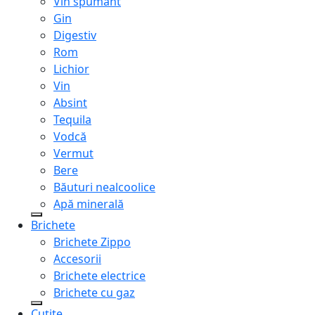
Vin spumant
Gin
Digestiv
Rom
Lichior
Vin
Absint
Tequila
Vodcă
Vermut
Bere
Băuturi nealcoolice
Apă minerală
Brichete
Brichete Zippo
Accesorii
Brichete electrice
Brichete cu gaz
Cuțite