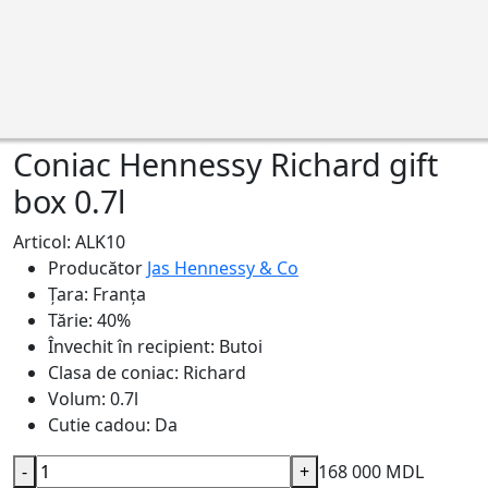
Coniac Hennessy Richard gift
box 0.7l
Articol: ALK10
Producător
Jas Hennessy & Co
Ţara:
Franţa
Tărie:
40%
Învechit în recipient:
Butoi
Clasa de coniac:
Richard
Volum:
0.7l
Cutie cadou:
Da
-
+
168 000 MDL