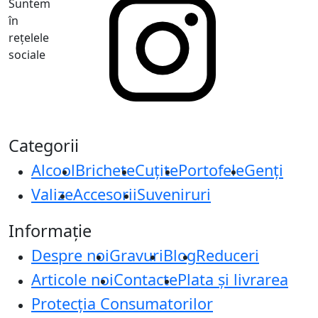
Suntem
în
rețelele
sociale
Categorii
Alcool
Brichete
Cuțite
Portofele
Genți
Valize
Accesorii
Suveniruri
Informație
Despre noi
Gravuri
Blog
Reduceri
Articole noi
Contacte
Plata și livrarea
Protecţia Consumatorilor