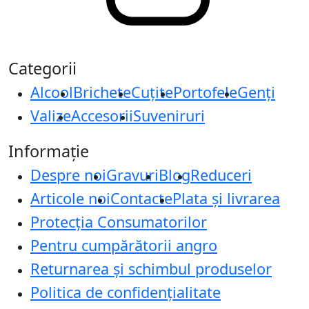
Categorii
Alcool
Brichete
Cuțite
Portofele
Genți
Valize
Accesorii
Suveniruri
Informație
Despre noi
Gravuri
Blog
Reduceri
Articole noi
Contacte
Plata și livrarea
Protecţia Consumatorilor
Pentru cumpărătorii angro
Returnarea și schimbul produselor
Politica de confidențialitate