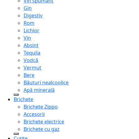
Vin spumant
Gin
Digestiv
Rom
Lichior
Vin
Absint
Tequila
Vodcă
Vermut
Bere
Băuturi nealcoolice
Apă minerală
Brichete
Brichete Zippo
Accesorii
Brichete electrice
Brichete cu gaz
Cuțite