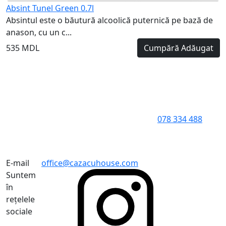
Absint Tunel Green 0.7l
Absintul este o băutură alcoolică puternică pe bază de
anason, cu un c...
535 MDL
Cumpără
Adăugat
078 334 488
E-mail
office@cazacuhouse.com
Suntem
în
rețelele
sociale