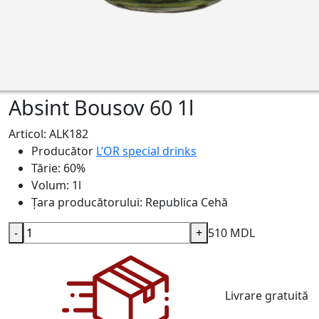
Absint Bousov 60 1l
Articol: ALK182
Producător
L’OR special drinks
Tărie:
60%
Volum:
1l
Țara producătorului:
Republica Cehă
-
+
510 MDL
Livrare gratuită