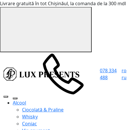
Livrare gratuită în tot Chișinăul, la comanda de la 300 mdl
078 334
ro
488
ru
Alcool
Ciocolată & Praline
Whisky
Coniac