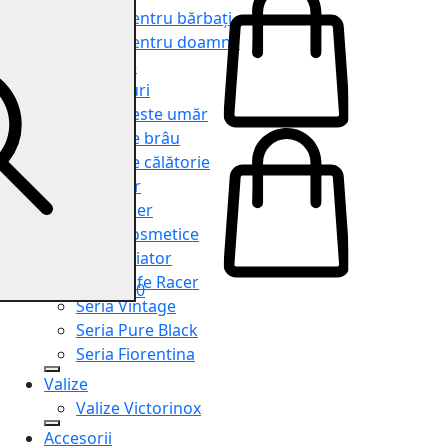
Genți pentru bărbați
Genți pentru doamne
Serviete
Rucsacuri
Genți peste umăr
Genți de brâu
Genți de călătorie
Shopper
Organiser
Truse cosmetice
Seria Aviator
Seria Cafe Racer
0
Seria Vintage
Seria Pure Black
Seria Fiorentina
Valize
Valize Victorinox
Accesorii