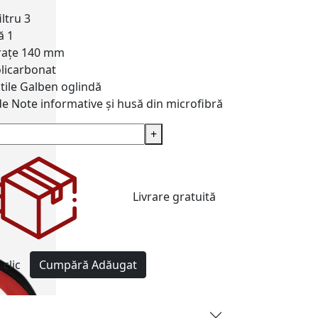
iltru
3
ă
1
rațe
140 mm
licarbonat
tile
Galben oglindă
de
Note informative și husă din microfibră
+
Livrare gratuită
clic
Cumpără
Adăugat