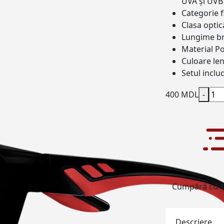
UVA și UVB
Categorie f
Clasa optic
Lungime b
Material
Po
Culoare len
Setul inclu
400 MDL
-
Cumpără cu 1 
Descriere