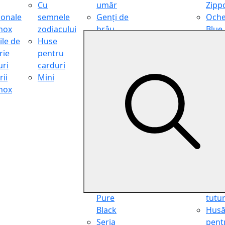
Cu
umăr
Zipp
ionale
semnele
Genți de
Oche
inox
zodiacului
brâu
Blue
ile de
Huse
Genți de
Light
rie
pentru
călătorie
Filter
ri
carduri
Shopper
Zipp
ii
Mini
Organiser
Oche
inox
Truse
de ci
cosmetice
Zipp
Seria
Cure
Aviator
din p
Seria Cafe
Hus
Racer
pent
Seria
chei
Vintage
Pung
Seria
pent
Pure
tutu
Black
Hus
Seria
pent