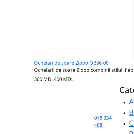
Ochelari de soare Zippo OB36-08
Ochelarii de soare Zippo combină stilul, fiabil
360 MDL
400 MDL
Cat
A
B
078 334
C
488
P