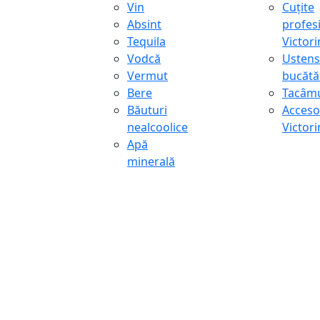
Vin
Cuțite
Absint
profes
Tequila
Victor
Vodcă
Ustens
Vermut
bucătă
Bere
Tacâmu
Băuturi
Accesor
nealcoolice
Victor
Apă
minerală