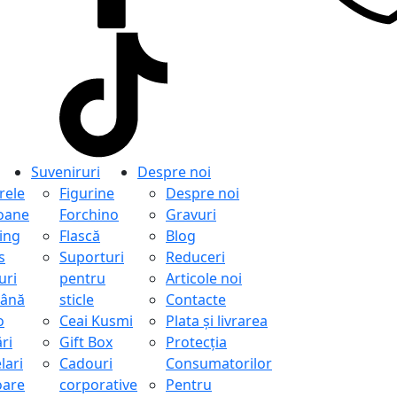
Suveniruri
Despre noi
ele
Figurine
Despre noi
oane
Forchino
Gravuri
ing
Flască
Blog
s
Suporturi
Reduceri
uri
pentru
Articole noi
ână
sticle
Contacte
o
Ceai Kusmi
Plata și livrarea
ri
Gift Box
Protecţia
lari
Cadouri
Consumatorilor
oare
corporative
Pentru