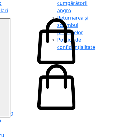
o
cumpărătorii
lari
angro
Returnarea și
schimbul
produselor
o
Politica de
lari
confidențialitate
tit
o
le
iele
e
ru
i
ru
0
n
ă
ru