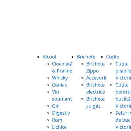
Alcool
Brichete
Cuțite
Ciocolată
Brichete
Cuțite
& Praline
Zippo
pliabil
Whisky
Accesorii
Victor
Coniac
Brichete
Cuțite
Vin
electrice
pentru
spumant
Brichete
bucătă
Gin
cu gaz
Victor
Digestiv
Seturi 
Rom
de buc
Lichior
Victor