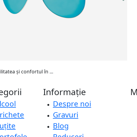
itatea și confortul în ...
egorii
Informație
M
lcool
Despre noi
richete
Gravuri
uțite
Blog
ortofele
Reduceri