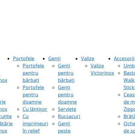
Portofele
Genți
Valize
Accesorii
Portofele
Genți
Valize
Umbr
e
pentru
pentru
Victorinox
Bast
inox
bărbați
bărbați
Walk
Portofele
Genți
Stick
pentru
pentru
Ceas
rie
doamne
doamne
de m
inox
Cu lănțișor
Serviete
Zipp
cuțite
Cu
Rucsacuri
Brăță
ătărie
imprimeuri
Genți
Oche
inox
în relief
peste
de s