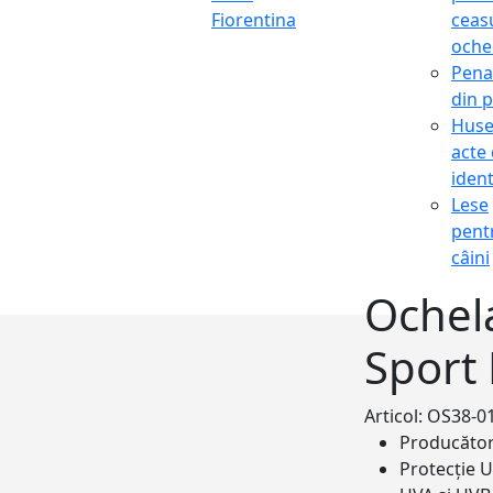
Fiorentina
ceasu
oche
Pena
din p
Hus
acte
ident
Lese
pent
câini
Ochela
Sport
Articol: OS38-0
Producăto
Protecție 