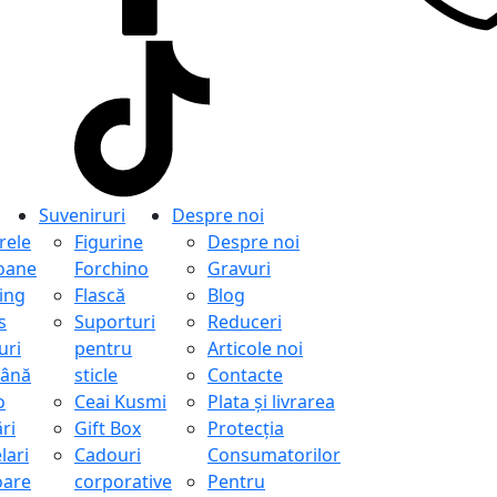
Suveniruri
Despre noi
ele
Figurine
Despre noi
oane
Forchino
Gravuri
ing
Flască
Blog
s
Suporturi
Reduceri
uri
pentru
Articole noi
ână
sticle
Contacte
o
Ceai Kusmi
Plata și livrarea
ri
Gift Box
Protecţia
lari
Cadouri
Consumatorilor
oare
corporative
Pentru