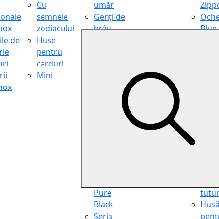
Cu
umăr
Zipp
ionale
semnele
Genți de
Oche
inox
zodiacului
brâu
Blue
ile de
Huse
Genți de
Light
rie
pentru
călătorie
Filter
ri
carduri
Shopper
Zipp
ii
Mini
Organiser
Oche
inox
Truse
de ci
cosmetice
Zipp
Seria
Cure
Aviator
din p
Seria Cafe
Hus
Racer
pent
Seria
chei
Vintage
Pung
Seria
pent
Pure
tutu
Black
Hus
Seria
pent