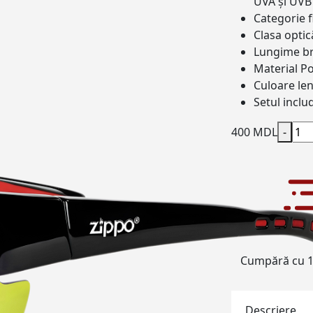
UVA și UVB
Categorie f
Clasa optic
Lungime b
Material
Po
Culoare len
Setul inclu
400 MDL
-
Cumpără cu 1 
Descriere