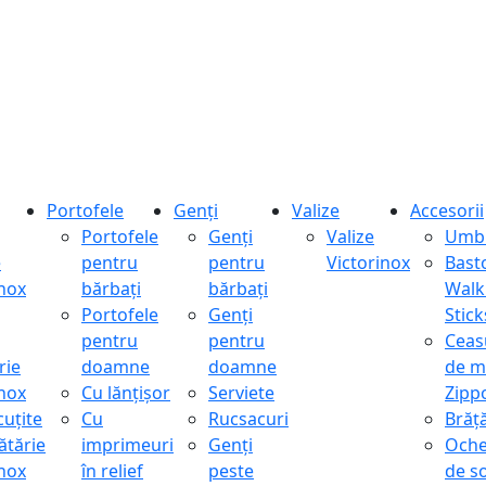
Portofele
Genți
Valize
Accesorii
Portofele
Genți
Valize
Umbr
e
pentru
pentru
Victorinox
Bast
inox
bărbați
bărbați
Walk
Portofele
Genți
Stick
pentru
pentru
Ceas
rie
doamne
doamne
de m
inox
Cu lănțișor
Serviete
Zipp
cuțite
Cu
Rucsacuri
Brăță
ătărie
imprimeuri
Genți
Oche
inox
în relief
peste
de s