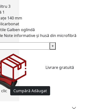
iltru
3
ă
1
rațe
140 mm
licarbonat
tile
Galben oglindă
de
Note informative și husă din microfibră
+
Livrare gratuită
clic
Cumpără
Adăugat