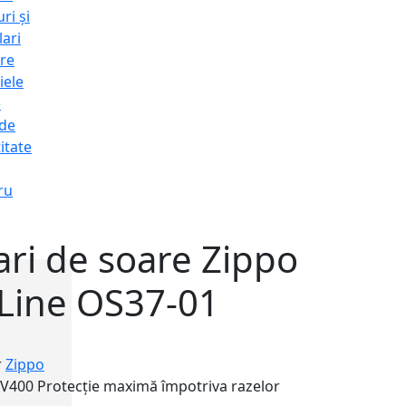
ri și
lari
re
iele
e
 de
itate
ru
ri de soare Zippo
 Line OS37-01
1
r
Zippo
UV400
Protecție maximă împotriva razelor