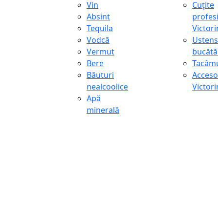
Vin
Cuțite
Absint
profes
Tequila
Victor
Vodcă
Ustens
Vermut
bucătă
Bere
Tacâmu
Băuturi
Accesor
nealcoolice
Victor
Apă
minerală