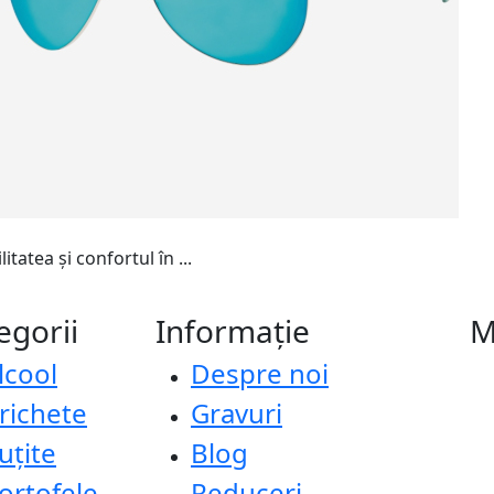
itatea și confortul în ...
egorii
Informație
M
lcool
Despre noi
richete
Gravuri
uțite
Blog
ortofele
Reduceri