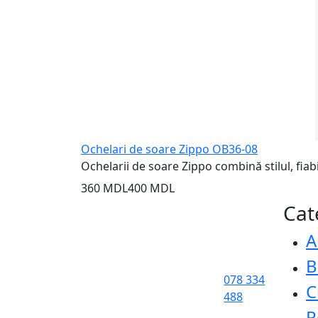
Ochelari de soare Zippo OB36-08
Ochelarii de soare Zippo combină stilul, fiabil
360 MDL
400 MDL
Cat
A
B
078 334
C
488
P