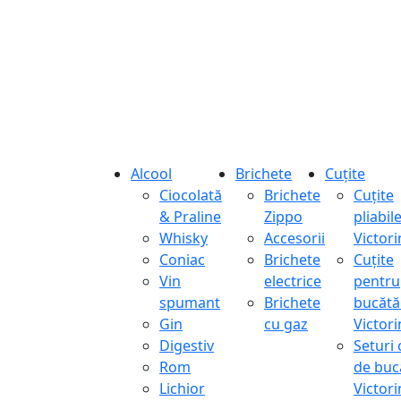
Alcool
Brichete
Cuțite
Ciocolată
Brichete
Cuțite
& Praline
Zippo
pliabil
Whisky
Accesorii
Victor
Coniac
Brichete
Cuțite
Vin
electrice
pentru
spumant
Brichete
bucătă
Gin
cu gaz
Victor
Digestiv
Seturi 
Rom
de buc
Lichior
Victor