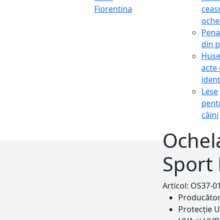
Fiorentina
ceasu
oche
Pena
din p
Hus
acte
ident
Lese
pent
câini
Ochela
Sport
Articol: OS37-0
Producăto
Protecție 