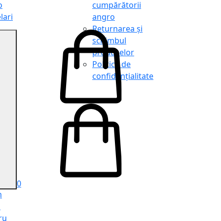
o
cumpărătorii
lari
angro
Returnarea și
schimbul
produselor
o
Politica de
lari
confidențialitate
tit
o
le
iele
e
ru
i
ru
0
n
ă
ru