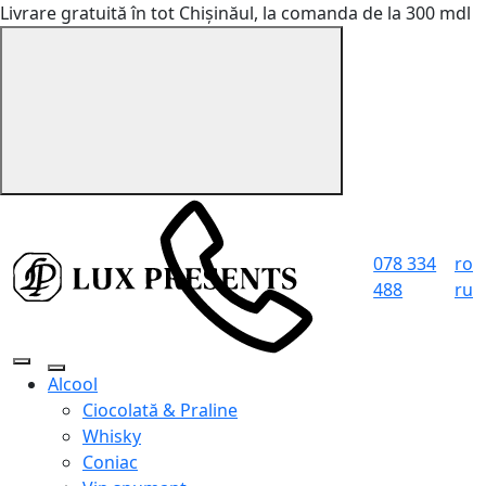
Livrare gratuită în tot Chișinăul, la comanda de la 300 mdl
078 334
ro
488
ru
Alcool
Ciocolată & Praline
Whisky
Coniac