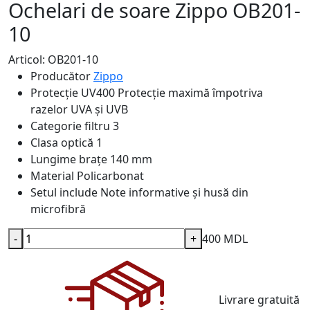
Ochelari de soare Zippo OB201-
10
Articol: OB201-10
Producător
Zippo
Protecție UV400
Protecție maximă împotriva
razelor UVA și UVB
Categorie filtru
3
Clasa optică
1
Lungime brațe
140 mm
Material
Policarbonat
Setul include
Note informative și husă din
microfibră
-
+
400 MDL
Livrare gratuită