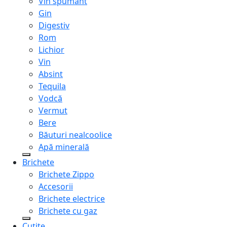
Vin spumant
Gin
Digestiv
Rom
Lichior
Vin
Absint
Tequila
Vodcă
Vermut
Bere
Băuturi nealcoolice
Apă minerală
Brichete
Brichete Zippo
Accesorii
Brichete electrice
Brichete cu gaz
Cuțite