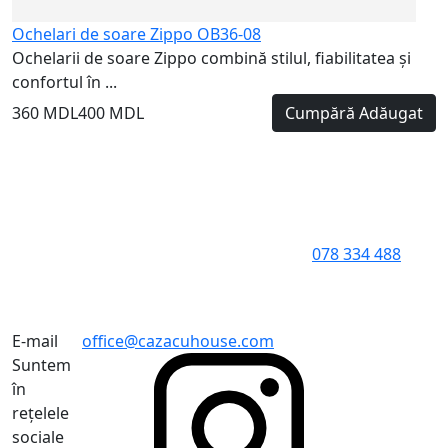
Ochelari de soare Zippo OB36-08
Ochelarii de soare Zippo combină stilul, fiabilitatea și
confortul în ...
360 MDL
400 MDL
Cumpără
Adăugat
078 334 488
E-mail
office@cazacuhouse.com
Suntem
în
rețelele
sociale