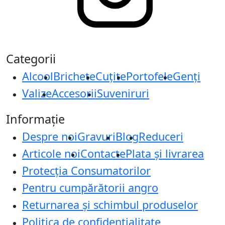
Categorii
Alcool
Brichete
Cuțite
Portofele
Genți
Valize
Accesorii
Suveniruri
Informație
Despre noi
Gravuri
Blog
Reduceri
Articole noi
Contacte
Plata și livrarea
Protecţia Consumatorilor
Pentru cumpărătorii angro
Returnarea și schimbul produselor
Politica de confidențialitate