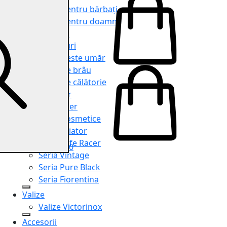
Genți pentru bărbați
Genți pentru doamne
Serviete
Rucsacuri
Genți peste umăr
Genți de brâu
Genți de călătorie
Shopper
Organiser
Truse cosmetice
Seria Aviator
Seria Cafe Racer
0
Seria Vintage
Seria Pure Black
Seria Fiorentina
Valize
Valize Victorinox
Accesorii