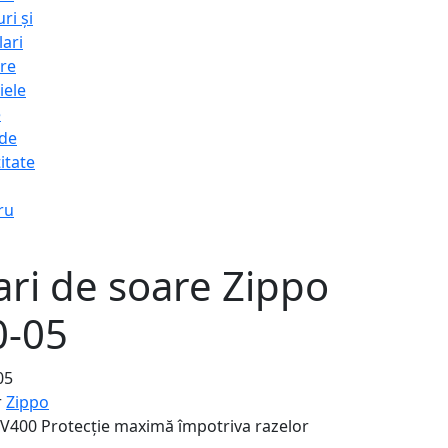
ri și
lari
re
iele
e
 de
itate
ru
ri de soare Zippo
-05
05
r
Zippo
UV400
Protecție maximă împotriva razelor