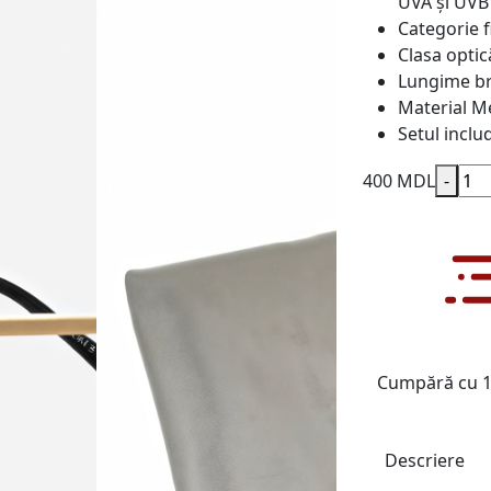
UVA și UVB
Categorie f
Clasa optic
Lungime b
Material
Me
Setul inclu
400 MDL
-
Cumpără cu 1 
Descriere