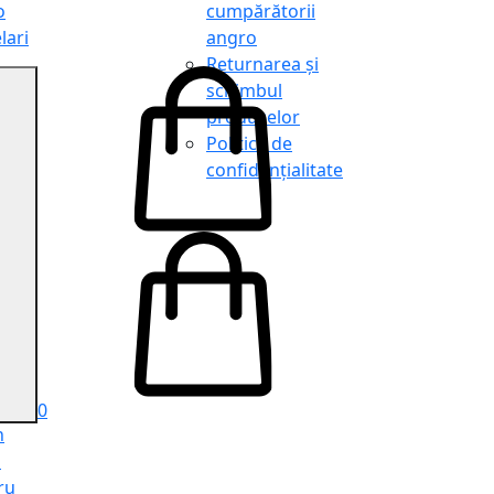
o
cumpărătorii
lari
angro
Returnarea și
schimbul
produselor
o
Politica de
lari
confidențialitate
tit
o
le
iele
e
ru
i
ru
0
n
ă
ru