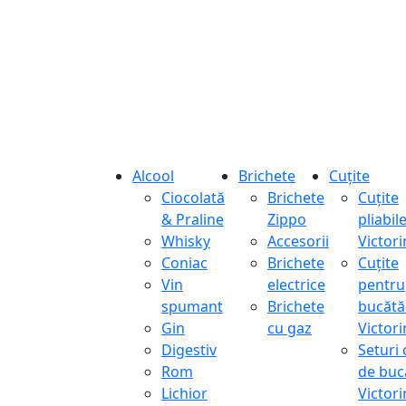
Alcool
Brichete
Cuțite
Ciocolată
Brichete
Cuțite
& Praline
Zippo
pliabil
Whisky
Accesorii
Victor
Coniac
Brichete
Cuțite
Vin
electrice
pentru
spumant
Brichete
bucătă
Gin
cu gaz
Victor
Digestiv
Seturi 
Rom
de buc
Lichior
Victor