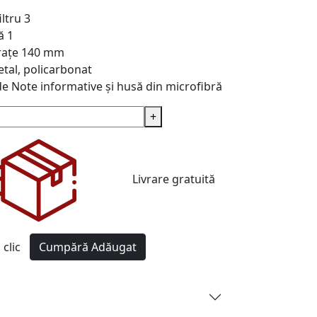
iltru
3
ă
1
rațe
140 mm
tal, policarbonat
de
Note informative și husă din microfibră
+
Livrare gratuită
clic
Cumpără
Adăugat