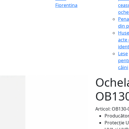
Fiorentina
ceasu
oche
Pena
din p
Hus
acte
ident
Lese
pent
câini
Ochela
OB130
Articol: OB130-
Producăto
Protecție 