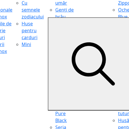
Cu
umăr
Zipp
ionale
semnele
Genți de
Oche
inox
zodiacului
brâu
Blue
ile de
Huse
Genți de
Light
rie
pentru
călătorie
Filter
ri
carduri
Shopper
Zipp
ii
Mini
Organiser
Oche
inox
Truse
de ci
cosmetice
Zipp
Seria
Cure
Aviator
din p
Seria Cafe
Hus
Racer
pent
Seria
chei
Vintage
Pung
Seria
pent
Pure
tutu
Black
Hus
Seria
pent