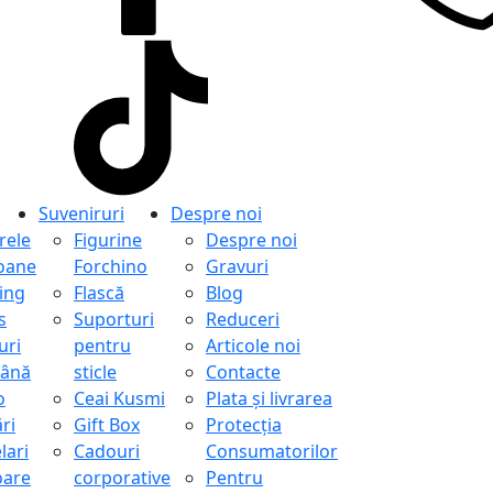
Suveniruri
Despre noi
ele
Figurine
Despre noi
oane
Forchino
Gravuri
ing
Flască
Blog
s
Suporturi
Reduceri
uri
pentru
Articole noi
ână
sticle
Contacte
o
Ceai Kusmi
Plata și livrarea
ri
Gift Box
Protecţia
lari
Cadouri
Consumatorilor
oare
corporative
Pentru