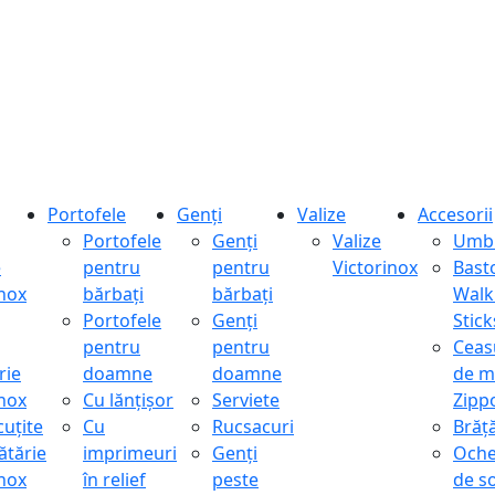
Portofele
Genți
Valize
Accesorii
Portofele
Genți
Valize
Umbr
e
pentru
pentru
Victorinox
Bast
inox
bărbați
bărbați
Walk
Portofele
Genți
Stick
pentru
pentru
Ceas
rie
doamne
doamne
de m
inox
Cu lănțișor
Serviete
Zipp
cuțite
Cu
Rucsacuri
Brăță
ătărie
imprimeuri
Genți
Oche
inox
în relief
peste
de s