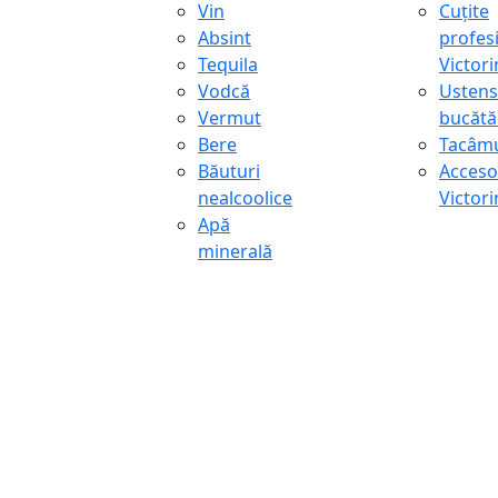
Vin
Cuțite
Absint
profes
Tequila
Victor
Vodcă
Ustens
Vermut
bucătă
Bere
Tacâmu
Băuturi
Accesor
nealcoolice
Victor
Apă
minerală