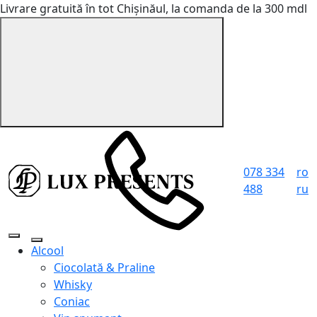
Livrare gratuită în tot Chișinăul, la comanda de la 300 mdl
078 334
ro
488
ru
Alcool
Ciocolată & Praline
Whisky
Coniac