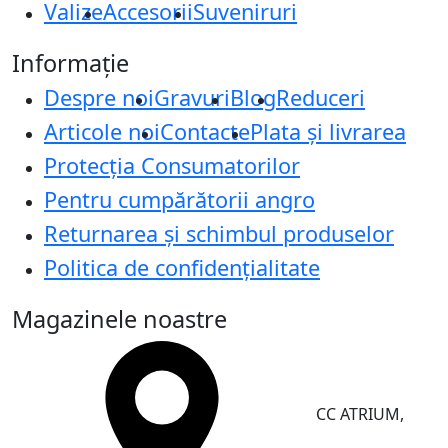
Valize
Accesorii
Suveniruri
Informație
Despre noi
Gravuri
Blog
Reduceri
Articole noi
Contacte
Plata și livrarea
Protecţia Consumatorilor
Pentru cumpărătorii angro
Returnarea și schimbul produselor
Politica de confidențialitate
Magazinele noastre
CC ATRIUM,