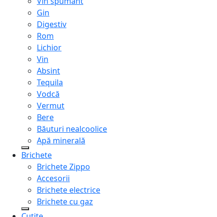
Vin spumant
Gin
Digestiv
Rom
Lichior
Vin
Absint
Tequila
Vodcă
Vermut
Bere
Băuturi nealcoolice
Apă minerală
Brichete
Brichete Zippo
Accesorii
Brichete electrice
Brichete cu gaz
Cuțite