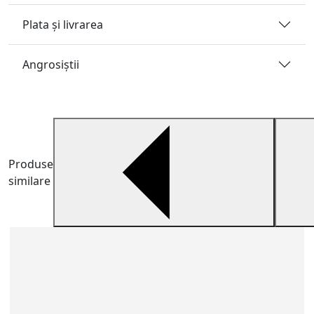
Plata și livrarea
Angrosiştii
Produse
similare
O
Z
s
2