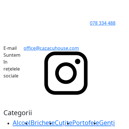
078 334 488
E-mail
office@cazacuhouse.com
Suntem
în
rețelele
sociale
Categorii
Alcool
Brichete
Cuțite
Portofele
Genți