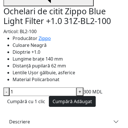
Ochelari de citit Zippo Blue
Light Filter +1.0 31Z-BL2-100
Articol: BL2-100
Producător
Zippo
Culoare
Neagră
Dioptrie
+1.0
Lungime brațe
140 mm
Distanță pupilară
62 mm
Lentile
Ușor gălbuie, asferice
Material
Policarbonat
-
+
300 MDL
Cumpără cu 1 clic
Cumpără
Adăugat
Descriere