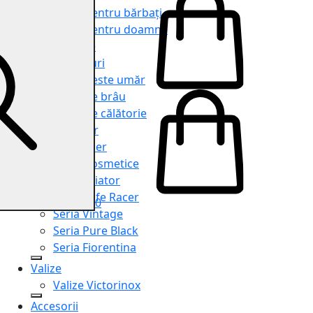
Genți pentru bărbați
Genți pentru doamne
Serviete
Rucsacuri
Genți peste umăr
Genți de brâu
Genți de călătorie
Shopper
Organiser
Truse cosmetice
Seria Aviator
Seria Cafe Racer
0
Seria Vintage
Seria Pure Black
Seria Fiorentina
Valize
Valize Victorinox
Accesorii