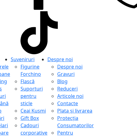
Suveniruri
Despre noi
ele
Figurine
Despre noi
oane
Forchino
Gravuri
ing
Flască
Blog
s
Suporturi
Reduceri
uri
pentru
Articole noi
ână
sticle
Contacte
o
Ceai Kusmi
Plata și livrarea
ri
Gift Box
Protecţia
lari
Cadouri
Consumatorilor
oare
corporative
Pentru