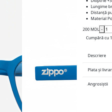
Dioptrie
+3
Lungime b
Distanță pu
Material
Po
200 MDL
-
Cumpără cu 1 
Descriere
Plata și livra
Angrosiştii