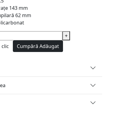
.5
rațe
143 mm
pilară
62 mm
licarbonat
+
clic
Cumpără
Adăugat
rea