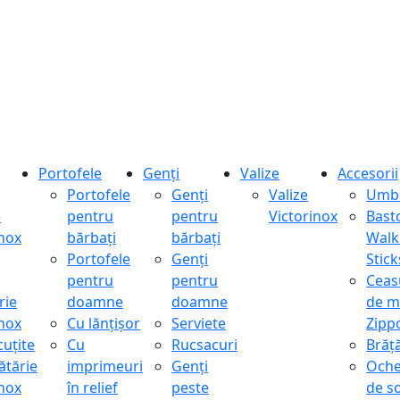
Portofele
Genți
Valize
Accesorii
Portofele
Genți
Valize
Umbr
e
pentru
pentru
Victorinox
Bast
inox
bărbați
bărbați
Walk
Portofele
Genți
Stick
pentru
pentru
Ceas
rie
doamne
doamne
de m
inox
Cu lănțișor
Serviete
Zipp
cuțite
Cu
Rucsacuri
Brăță
ătărie
imprimeuri
Genți
Oche
inox
în relief
peste
de s