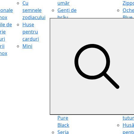
Cu
umăr
Zipp
ionale
semnele
Genți de
Oche
inox
zodiacului
brâu
Blue
ile de
Huse
Genți de
Light
rie
pentru
călătorie
Filter
ri
carduri
Shopper
Zipp
ii
Mini
Organiser
Oche
inox
Truse
de ci
cosmetice
Zipp
Seria
Cure
Aviator
din p
Seria Cafe
Hus
Racer
pent
Seria
chei
Vintage
Pung
Seria
pent
Pure
tutu
Black
Hus
Seria
pent