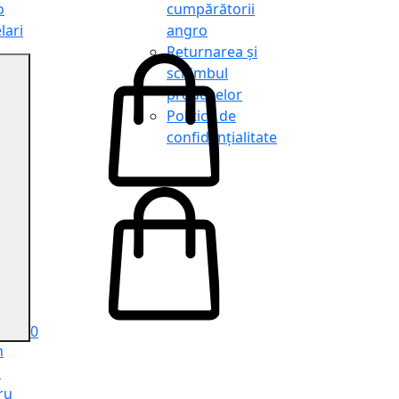
o
cumpărătorii
lari
angro
Returnarea și
schimbul
produselor
o
Politica de
lari
confidențialitate
tit
o
le
iele
e
ru
i
ru
0
n
ă
ru