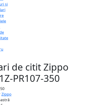
ri și
lari
re
iele
e
 de
itate
ru
ri de citit Zippo
31Z-PR107-350
350
r
Zippo
bastră