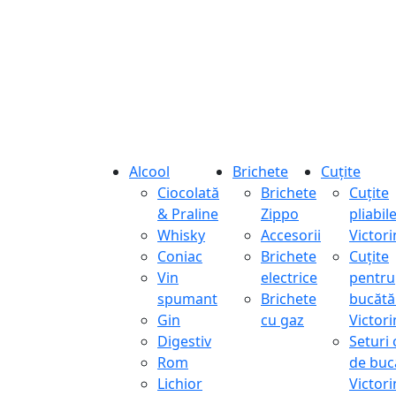
Alcool
Brichete
Cuțite
Ciocolată
Brichete
Cuțite
& Praline
Zippo
pliabil
Whisky
Accesorii
Victor
Coniac
Brichete
Cuțite
Vin
electrice
pentru
spumant
Brichete
bucătă
Gin
cu gaz
Victor
Digestiv
Seturi 
Rom
de buc
Lichior
Victor