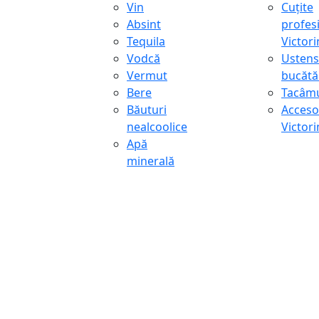
Vin
Cuțite
Absint
profes
Tequila
Victor
Vodcă
Ustens
Vermut
bucătă
Bere
Tacâmu
Băuturi
Accesor
nealcoolice
Victor
Apă
minerală