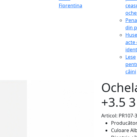
Fiorentina
ceasu
oche
Pena
din p
Hus
acte
ident
Lese
pent
câini
Ochela
+3.5 
Articol: PR107-
Producăto
Culoare
Al