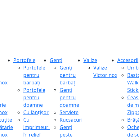
Portofele
Genți
Valize
Accesorii
Portofele
Genți
Valize
Umbr
e
pentru
pentru
Victorinox
Bast
inox
bărbați
bărbați
Walk
Portofele
Genți
Stick
pentru
pentru
Ceas
rie
doamne
doamne
de m
inox
Cu lănțișor
Serviete
Zipp
cuțite
Cu
Rucsacuri
Brăță
ătărie
imprimeuri
Genți
Oche
inox
în relief
peste
de s