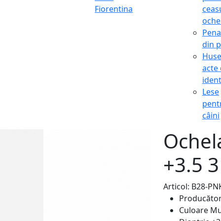
Fiorentina
ceasu
oche
Pena
din p
Hus
acte
ident
Lese
pent
câini
Ochela
+3.5 
Articol: B28-P
Producăto
Culoare
Mu