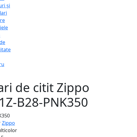
ri și
lari
re
iele
e
 de
itate
ru
ri de citit Zippo
31Z-B28-PNK350
NK350
r
Zippo
lticolor