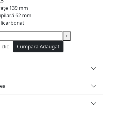
.5
rațe
139 mm
pilară
62 mm
licarbonat
+
clic
Cumpără
Adăugat
rea