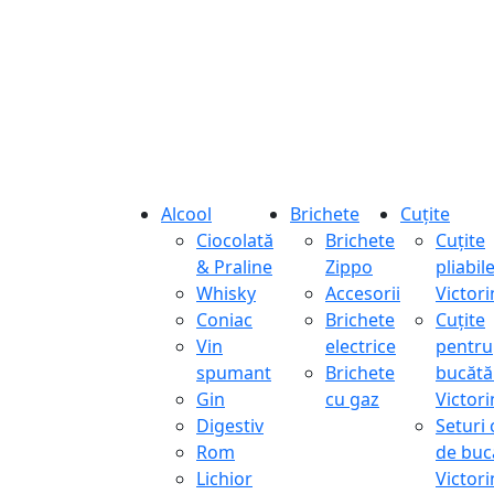
Alcool
Brichete
Cuțite
Ciocolată
Brichete
Cuțite
& Praline
Zippo
pliabil
Whisky
Accesorii
Victor
Coniac
Brichete
Cuțite
Vin
electrice
pentru
spumant
Brichete
bucătă
Gin
cu gaz
Victor
Digestiv
Seturi 
Rom
de buc
Lichior
Victor