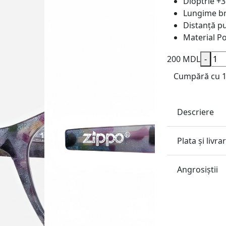
Dioptrie
+3
Lungime b
Distanță pu
Material
Po
200 MDL
-
Cumpără cu 1 
Descriere
Plata și livra
Angrosiştii