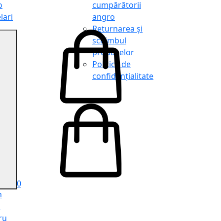
o
cumpărătorii
lari
angro
Returnarea și
schimbul
produselor
o
Politica de
lari
confidențialitate
tit
o
le
iele
e
ru
i
ru
0
n
ă
ru