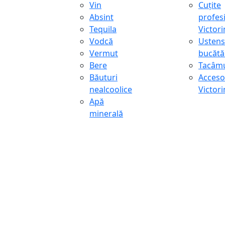
Vin
Cuțite
Absint
profes
Tequila
Victor
Vodcă
Ustens
Vermut
bucătă
Bere
Tacâmu
Băuturi
Accesor
nealcoolice
Victor
Apă
minerală