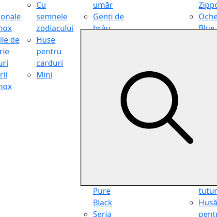
Cu
umăr
Zipp
ionale
semnele
Genți de
Oche
inox
zodiacului
brâu
Blue
ile de
Huse
Genți de
Light
rie
pentru
călătorie
Filter
ri
carduri
Shopper
Zipp
ii
Mini
Organiser
Oche
inox
Truse
de ci
cosmetice
Zipp
Seria
Cure
Aviator
din p
Seria Cafe
Hus
Racer
pent
Seria
chei
Vintage
Pung
Seria
pent
Pure
tutu
Black
Hus
Seria
pent