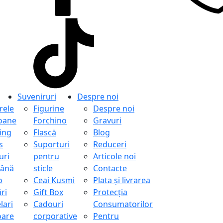
Suveniruri
Despre noi
ele
Figurine
Despre noi
oane
Forchino
Gravuri
ing
Flască
Blog
s
Suporturi
Reduceri
uri
pentru
Articole noi
ână
sticle
Contacte
o
Ceai Kusmi
Plata și livrarea
ri
Gift Box
Protecţia
lari
Cadouri
Consumatorilor
oare
corporative
Pentru