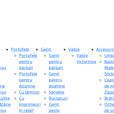
Portofele
Genți
Valize
Accesorii
Portofele
Genți
Valize
Umbr
e
pentru
pentru
Victorinox
Bast
inox
bărbați
bărbați
Walk
Portofele
Genți
Stick
pentru
pentru
Ceas
rie
doamne
doamne
de m
inox
Cu lănțișor
Serviete
Zipp
cuțite
Cu
Rucsacuri
Brăță
ătărie
imprimeuri
Genți
Oche
inox
în relief
peste
de s