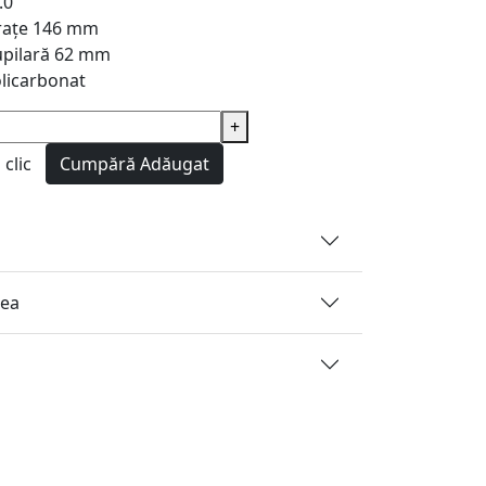
.0
rațe
146 mm
pilară
62 mm
licarbonat
+
clic
Cumpără
Adăugat
rea