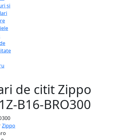
ri și
lari
re
iele
e
 de
itate
ru
ri de citit Zippo
31Z-B16-BRO300
RO300
r
Zippo
ro