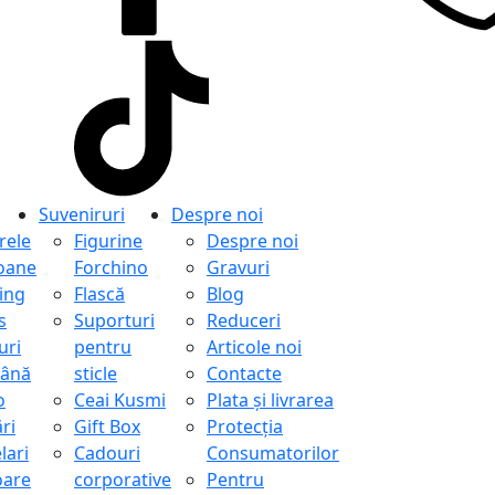
Suveniruri
Despre noi
ele
Figurine
Despre noi
oane
Forchino
Gravuri
ing
Flască
Blog
s
Suporturi
Reduceri
uri
pentru
Articole noi
ână
sticle
Contacte
o
Ceai Kusmi
Plata și livrarea
ri
Gift Box
Protecţia
lari
Cadouri
Consumatorilor
oare
corporative
Pentru