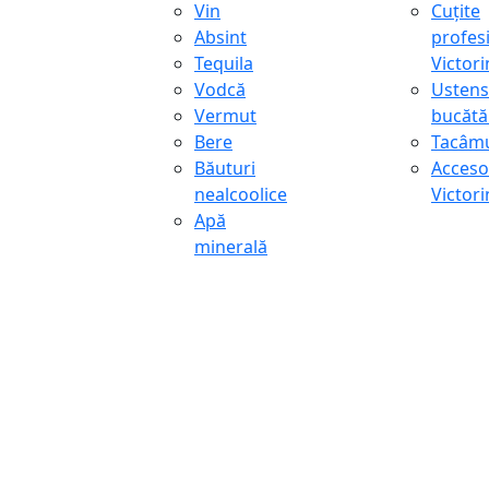
Vin
Cuțite
Absint
profes
Tequila
Victor
Vodcă
Ustens
Vermut
bucătă
Bere
Tacâmu
Băuturi
Accesor
nealcoolice
Victor
Apă
minerală