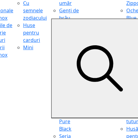
Cu
umăr
Zipp
ionale
semnele
Genți de
Oche
inox
zodiacului
brâu
Blue
ile de
Huse
Genți de
Light
rie
pentru
călătorie
Filter
ri
carduri
Shopper
Zipp
ii
Mini
Organiser
Oche
inox
Truse
de ci
cosmetice
Zipp
Seria
Cure
Aviator
din p
Seria Cafe
Hus
Racer
pent
Seria
chei
Vintage
Pung
Seria
pent
Pure
tutu
Black
Hus
Seria
pent