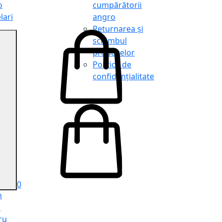
o
cumpărătorii
lari
angro
Returnarea și
schimbul
produselor
o
Politica de
lari
confidențialitate
tit
o
le
iele
e
ru
i
ru
0
n
ă
ru