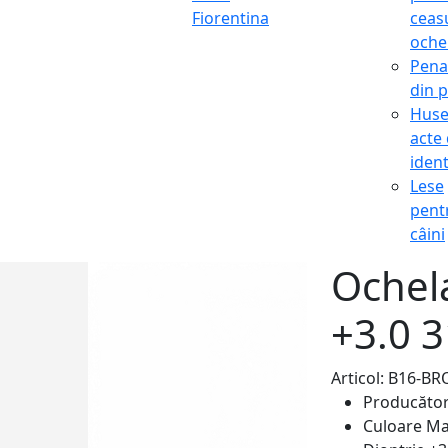
Fiorentina
ceasu
oche
Pena
din p
Hus
acte
ident
Lese
pent
câini
Ochela
+3.0 
Articol: B16-B
Producăto
Culoare
Ma