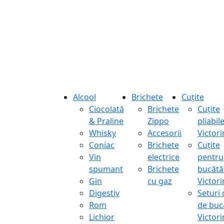
Alcool
Brichete
Cuțite
Ciocolată
Brichete
Cuțite
& Praline
Zippo
pliabil
Whisky
Accesorii
Victor
Coniac
Brichete
Cuțite
Vin
electrice
pentru
spumant
Brichete
bucătă
Gin
cu gaz
Victor
Digestiv
Seturi 
Rom
de buc
Lichior
Victor