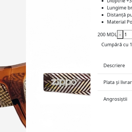
Dioptrie
+3
Lungime b
Distanță pu
Material
Po
200 MDL
-
Cumpără cu 1 
Descriere
Plata și livra
Angrosiştii