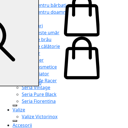
Genți pentru bărbați
Genți pentru doamne
Serviete
Rucsacuri
Genți peste umăr
Genți de brâu
Genți de călătorie
Shopper
Organiser
Truse cosmetice
Seria Aviator
Seria Cafe Racer
0
Seria Vintage
Seria Pure Black
Seria Fiorentina
Valize
Valize Victorinox
Accesorii