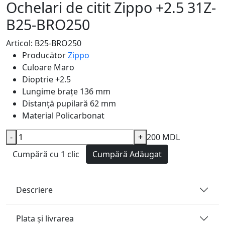
Ochelari de citit Zippo +2.5 31Z-
B25-BRO250
Articol: B25-BRO250
Producător
Zippo
Culoare
Maro
Dioptrie
+2.5
Lungime brațe
136 mm
Distanță pupilară
62 mm
Material
Policarbonat
-
+
200 MDL
Cumpără cu 1 clic
Cumpără
Adăugat
Descriere
Plata și livrarea