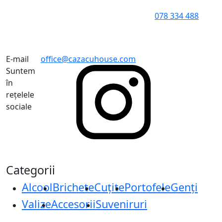
078 334 488
E-mail
office@cazacuhouse.com
Suntem
în
rețelele
sociale
Categorii
Alcool
Brichete
Cuțite
Portofele
Genți
Valize
Accesorii
Suveniruri