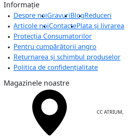
Informație
Despre noi
Gravuri
Blog
Reduceri
Articole noi
Contacte
Plata și livrarea
Protecţia Consumatorilor
Pentru cumpărătorii angro
Returnarea și schimbul produselor
Politica de confidențialitate
Magazinele noastre
CC ATRIUM,