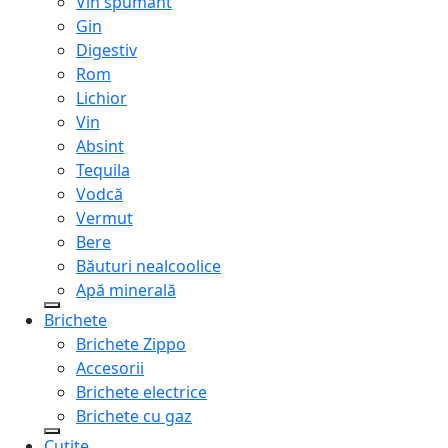
Vin spumant
Gin
Digestiv
Rom
Lichior
Vin
Absint
Tequila
Vodcă
Vermut
Bere
Băuturi nealcoolice
Apă minerală
Brichete
Brichete Zippo
Accesorii
Brichete electrice
Brichete cu gaz
Cuțite