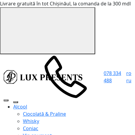
Livrare gratuită în tot Chișinăul, la comanda de la 300 mdl
078 334
ro
488
ru
Alcool
Ciocolată & Praline
Whisky
Coniac