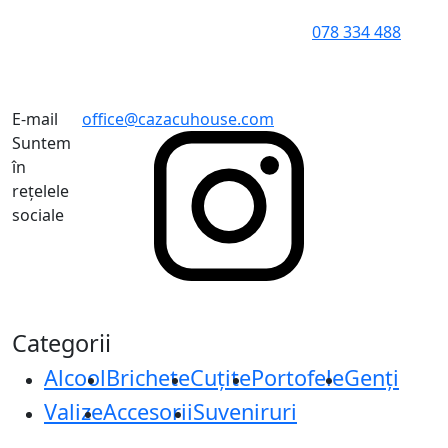
078 334 488
E-mail
office@cazacuhouse.com
Suntem
în
rețelele
sociale
Categorii
Alcool
Brichete
Cuțite
Portofele
Genți
Valize
Accesorii
Suveniruri