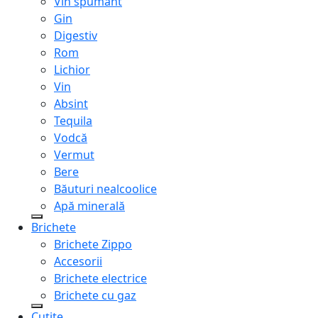
Vin spumant
Gin
Digestiv
Rom
Lichior
Vin
Absint
Tequila
Vodcă
Vermut
Bere
Băuturi nealcoolice
Apă minerală
Brichete
Brichete Zippo
Accesorii
Brichete electrice
Brichete cu gaz
Cuțite