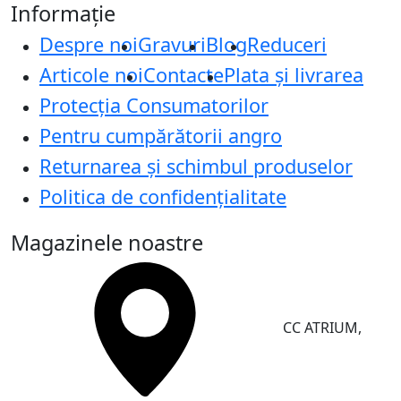
Informație
Despre noi
Gravuri
Blog
Reduceri
Articole noi
Contacte
Plata și livrarea
Protecţia Consumatorilor
Pentru cumpărătorii angro
Returnarea și schimbul produselor
Politica de confidențialitate
Magazinele noastre
CC ATRIUM,