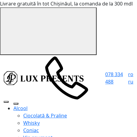
Livrare gratuită în tot Chișinăul, la comanda de la 300 mdl
078 334
ro
488
ru
Alcool
Ciocolată & Praline
Whisky
Coniac