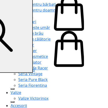
Genți pentru bărbați
Genți pentru doamne
Serviete
Rucsacuri
Genți peste umăr
Genți de brâu
Genți de călătorie
Shopper
Organiser
Truse cosmetice
Seria Aviator
Seria Cafe Racer
0
Seria Vintage
Seria Pure Black
Seria Fiorentina
Valize
Valize Victorinox
Accesorii