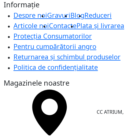
Informație
Despre noi
Gravuri
Blog
Reduceri
Articole noi
Contacte
Plata și livrarea
Protecţia Consumatorilor
Pentru cumpărătorii angro
Returnarea și schimbul produselor
Politica de confidențialitate
Magazinele noastre
CC ATRIUM,