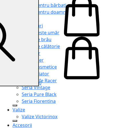
Genți pentru bărbați
Genți pentru doamne
Serviete
Rucsacuri
Genți peste umăr
Genți de brâu
Genți de călătorie
Shopper
Organiser
Truse cosmetice
Seria Aviator
Seria Cafe Racer
0
Seria Vintage
Seria Pure Black
Seria Fiorentina
Valize
Valize Victorinox
Accesorii