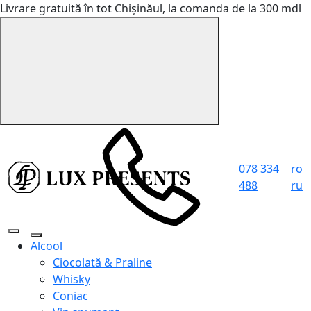
Livrare gratuită în tot Chișinăul, la comanda de la 300 mdl
078 334
ro
488
ru
Alcool
Ciocolată & Praline
Whisky
Coniac