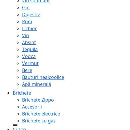
Vin spumant
Gin
Digestiv
Rom
Lichior
Vin
Absint
Tequila
Vodcă
Vermut
Bere
Băuturi nealcoolice
Apă minerală
Brichete
Brichete Zippo
Accesorii
Brichete electrice
Brichete cu gaz
Cuțite