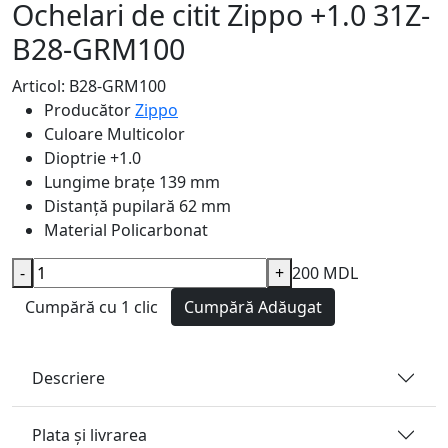
Ochelari de citit Zippo +1.0 31Z-
B28-GRM100
Articol: B28-GRM100
Producător
Zippo
Culoare
Multicolor
Dioptrie
+1.0
Lungime brațe
139 mm
Distanță pupilară
62 mm
Material
Policarbonat
-
+
200 MDL
Cumpără cu 1 clic
Cumpără
Adăugat
Descriere
Plata și livrarea