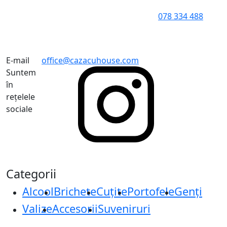
078 334 488
E-mail
office@cazacuhouse.com
Suntem
în
rețelele
sociale
Categorii
Alcool
Brichete
Cuțite
Portofele
Genți
Valize
Accesorii
Suveniruri