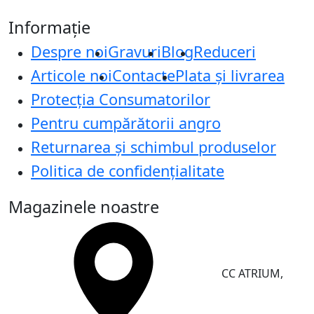
Informație
Despre noi
Gravuri
Blog
Reduceri
Articole noi
Contacte
Plata și livrarea
Protecţia Consumatorilor
Pentru cumpărătorii angro
Returnarea și schimbul produselor
Politica de confidențialitate
Magazinele noastre
CC ATRIUM,