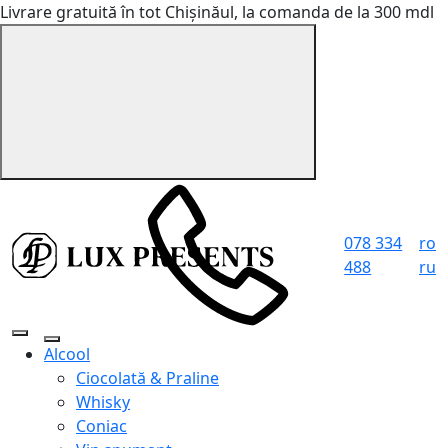
Livrare gratuită în tot Chișinăul, la comanda de la 300 mdl
078 334
ro
488
ru
Alcool
Ciocolată & Praline
Whisky
Coniac