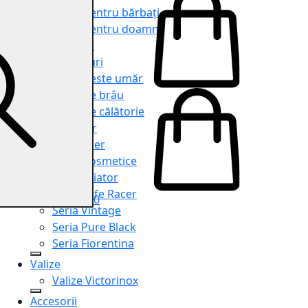
Genți pentru bărbați
Genți pentru doamne
Serviete
Rucsacuri
Genți peste umăr
Genți de brâu
Genți de călătorie
Shopper
Organiser
Truse cosmetice
Seria Aviator
Seria Cafe Racer
0
Seria Vintage
Seria Pure Black
Seria Fiorentina
Valize
Valize Victorinox
Accesorii