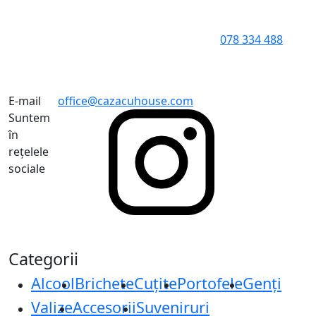
078 334 488
E-mail
office@cazacuhouse.com
Suntem
în
rețelele
sociale
Categorii
Alcool
Brichete
Cuțite
Portofele
Genți
Valize
Accesorii
Suveniruri