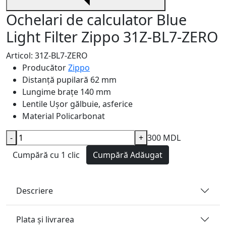
Ochelari de calculator Blue
Light Filter Zippo 31Z-BL7-ZERO
Articol: 31Z-BL7-ZERO
Producător
Zippo
Distanță pupilară
62 mm
Lungime brațe
140 mm
Lentile
Ușor gălbuie, asferice
Material
Policarbonat
-
+
300 MDL
Cumpără cu 1 clic
Cumpără
Adăugat
Descriere
Plata și livrarea