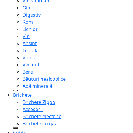
Vin spumant
Gin
Digestiv
Rom
Lichior
Vin
Absint
Tequila
Vodcă
Vermut
Bere
Băuturi nealcoolice
Apă minerală
Brichete
Brichete Zippo
Accesorii
Brichete electrice
Brichete cu gaz
Cuțite