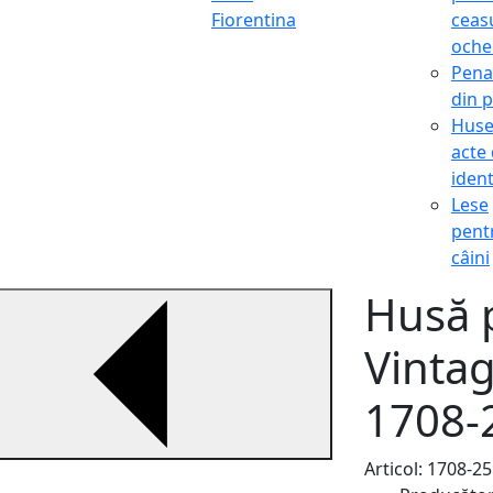
Fiorentina
ceasu
oche
Pena
din p
Hus
acte
ident
Lese
pent
câini
Husă 
Vinta
1708-
Articol: 1708-25