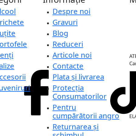
lcool
Despre noi
richete
Gravuri
uțite
Blog
ortofele
Reduceri
enți
Articole noi
AT
Ca
alize
Contacte
ccesorii
Plata și livrarea
uveniruri
Protecţia
Consumatorilor
Pentru
cumpărătorii angro
ELA
Returnarea și
schimbul