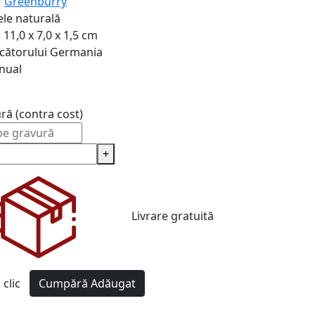
r
Greenburry
ele naturală
i
11,0 x 7,0 x 1,5 cm
cătorului
Germania
nual
ură (contra cost)
+
Livrare gratuită
clic
Cumpără
Adăugat