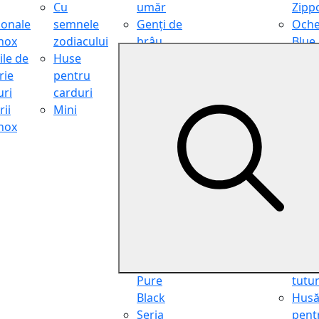
Cu
umăr
Zipp
ionale
semnele
Genți de
Oche
inox
zodiacului
brâu
Blue
ile de
Huse
Genți de
Light
rie
pentru
călătorie
Filter
ri
carduri
Shopper
Zipp
ii
Mini
Organiser
Oche
inox
Truse
de ci
cosmetice
Zipp
Seria
Cure
Aviator
din p
Seria Cafe
Hus
Racer
pent
Seria
chei
Vintage
Pung
Seria
pent
Pure
tutu
Black
Hus
Seria
pent