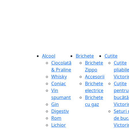
Alcool
Brichete
Cuțite
Ciocolată
Brichete
Cuțite
& Praline
Zippo
pliabil
Whisky
Accesorii
Victor
Coniac
Brichete
Cuțite
Vin
electrice
pentru
spumant
Brichete
bucătă
Gin
cu gaz
Victor
Digestiv
Seturi 
Rom
de buc
Lichior
Victor