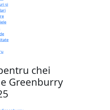
ri și
lari
re
iele
e
 de
itate
ru
pentru chei
ge Greenburry
25