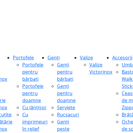
Portofele
Genți
Valize
Accesorii
Portofele
Genți
Valize
Umbr
e
pentru
pentru
Victorinox
Bast
inox
bărbați
bărbați
Walk
Portofele
Genți
Stick
pentru
pentru
Ceas
rie
doamne
doamne
de m
inox
Cu lănțișor
Serviete
Zipp
cuțite
Cu
Rucsacuri
Brăță
ătărie
imprimeuri
Genți
Oche
inox
în relief
peste
de s