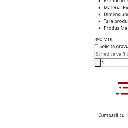
Producăto
Material
Pi
Dimensiun
Țara produ
Produs
Ma
390 MDL
Solicită grav
-
Cumpără cu 1 