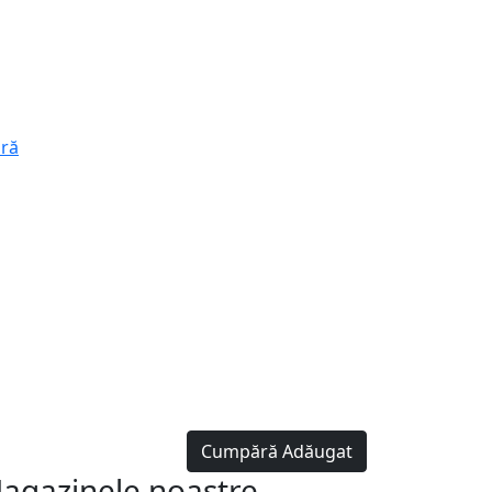
260 MDL
ră
Cumpără
Adăugat
agazinele noastre