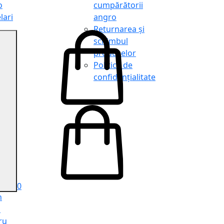
o
cumpărătorii
lari
angro
Returnarea și
schimbul
produselor
o
Politica de
lari
confidențialitate
tit
o
le
iele
e
ru
i
ru
0
n
ă
ru