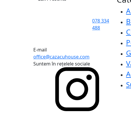
A
B
078 334
488
C
P
E-mail
G
office@cazacuhouse.com
V
Suntem în rețelele sociale
A
S