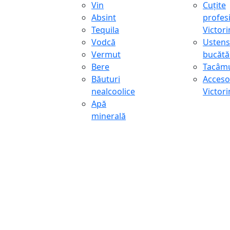
Vin
Cuțite
Absint
profes
Tequila
Victor
Vodcă
Ustens
Vermut
bucătă
Bere
Tacâmu
Băuturi
Accesor
nealcoolice
Victor
Apă
minerală