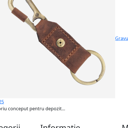
Gravu
25
riu conceput pentru depozit...
egorii
Informație
M