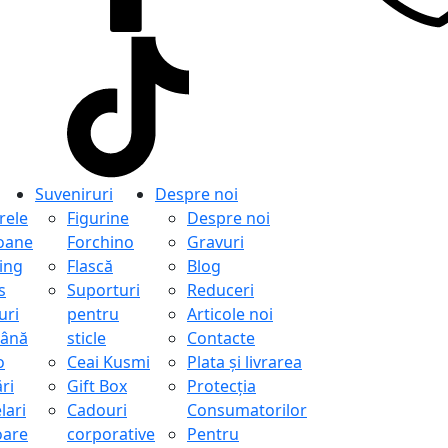
Suveniruri
Despre noi
ele
Figurine
Despre noi
oane
Forchino
Gravuri
ing
Flască
Blog
s
Suporturi
Reduceri
uri
pentru
Articole noi
ână
sticle
Contacte
o
Ceai Kusmi
Plata și livrarea
ri
Gift Box
Protecţia
lari
Cadouri
Consumatorilor
oare
corporative
Pentru