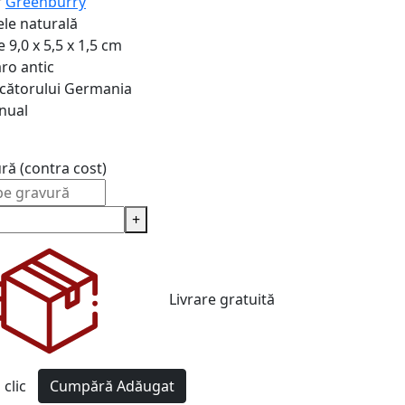
r
Greenburry
ele naturală
e
9,0 x 5,5 x 1,5 cm
ro antic
cătorului
Germania
nual
ură (contra cost)
+
Livrare gratuită
clic
Cumpără
Adăugat