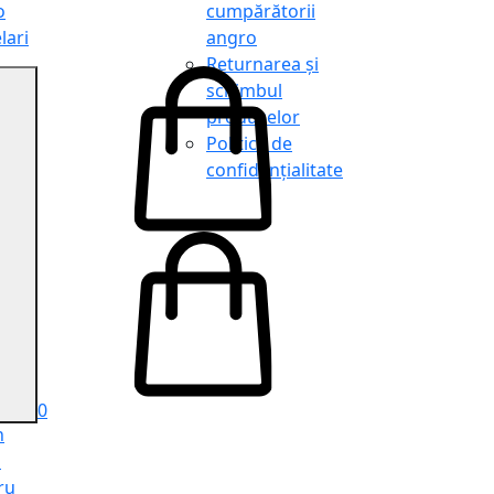
o
cumpărătorii
lari
angro
Returnarea și
schimbul
produselor
o
Politica de
lari
confidențialitate
tit
o
le
iele
e
ru
i
ru
0
n
ă
ru