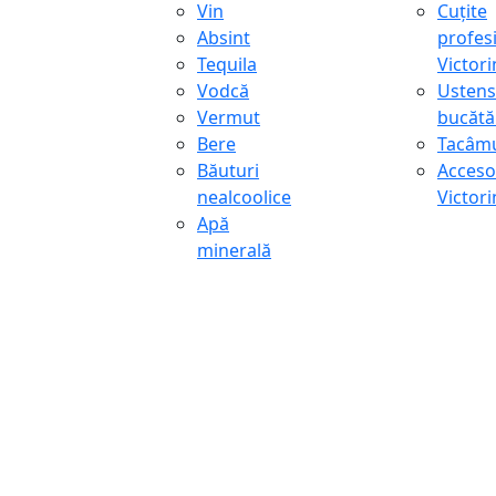
Vin
Cuțite
Absint
profes
Tequila
Victor
Vodcă
Ustens
Vermut
bucătă
Bere
Tacâmu
Băuturi
Accesor
nealcoolice
Victor
Apă
minerală