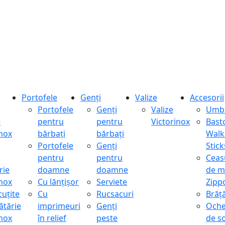
Portofele
Genți
Valize
Accesorii
Portofele
Genți
Valize
Umbr
e
pentru
pentru
Victorinox
Bast
inox
bărbați
bărbați
Walk
Portofele
Genți
Stick
pentru
pentru
Ceas
rie
doamne
doamne
de m
inox
Cu lănțișor
Serviete
Zipp
cuțite
Cu
Rucsacuri
Brăță
ătărie
imprimeuri
Genți
Oche
inox
în relief
peste
de s