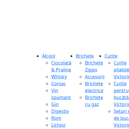
Alcool
Brichete
Cuțite
Ciocolată
Brichete
Cuțite
& Praline
Zippo
pliabil
Whisky
Accesorii
Victor
Coniac
Brichete
Cuțite
Vin
electrice
pentru
spumant
Brichete
bucătă
Gin
cu gaz
Victor
Digestiv
Seturi 
Rom
de buc
Lichior
Victor