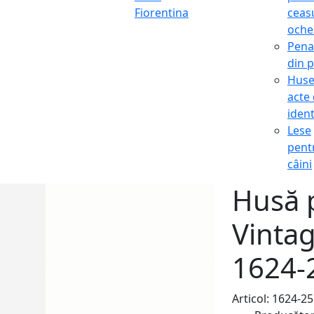
Fiorentina
ceasu
oche
Pena
din p
Hus
acte
ident
Lese
pent
câini
Husă 
Vinta
1624-
Articol: 1624-25