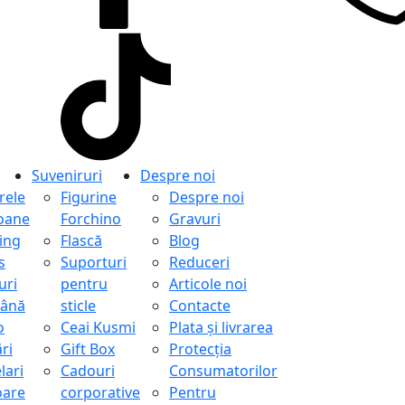
Suveniruri
Despre noi
ele
Figurine
Despre noi
oane
Forchino
Gravuri
ing
Flască
Blog
s
Suporturi
Reduceri
uri
pentru
Articole noi
ână
sticle
Contacte
o
Ceai Kusmi
Plata și livrarea
ri
Gift Box
Protecţia
lari
Cadouri
Consumatorilor
oare
corporative
Pentru