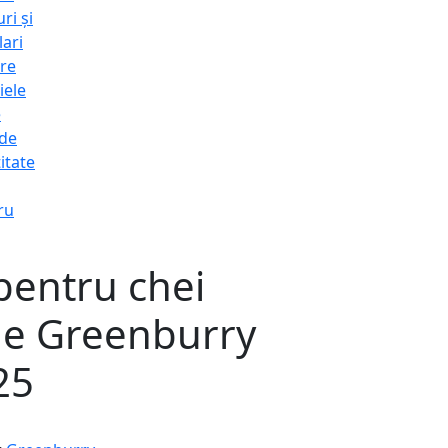
ri și
lari
re
iele
e
 de
itate
ru
pentru chei
ge Greenburry
25