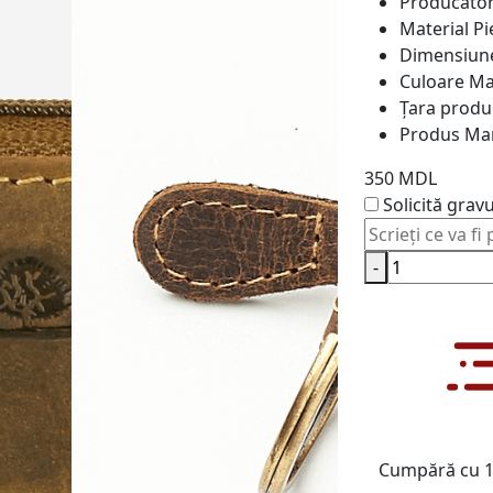
Producăto
Material
Pi
Dimensiun
Culoare
Ma
Țara produ
Produs
Ma
350 MDL
Solicită grav
-
Cumpără cu 1 