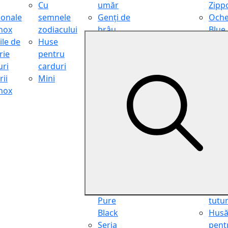
Cu
umăr
Zipp
ionale
semnele
Genți de
Oche
inox
zodiacului
brâu
Blue
ile de
Huse
Genți de
Light
rie
pentru
călătorie
Filter
ri
carduri
Shopper
Zipp
ii
Mini
Organiser
Oche
inox
Truse
de ci
cosmetice
Zipp
Seria
Cure
Aviator
din p
Seria Cafe
Hus
Racer
pent
Seria
chei
Vintage
Pung
Seria
pent
Pure
tutu
Black
Hus
Seria
pent