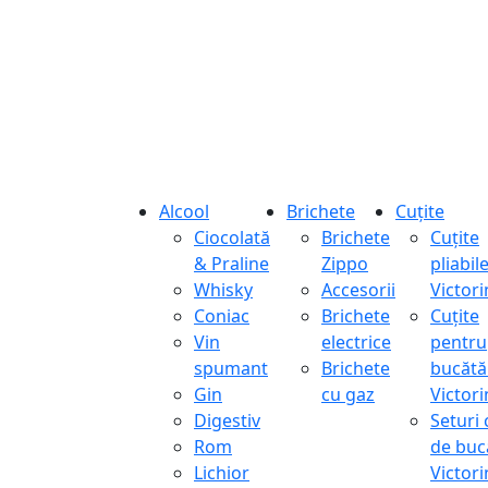
Alcool
Brichete
Cuțite
Ciocolată
Brichete
Cuțite
& Praline
Zippo
pliabil
Whisky
Accesorii
Victor
Coniac
Brichete
Cuțite
Vin
electrice
pentru
spumant
Brichete
bucătă
Gin
cu gaz
Victor
Digestiv
Seturi 
Rom
de buc
Lichior
Victor