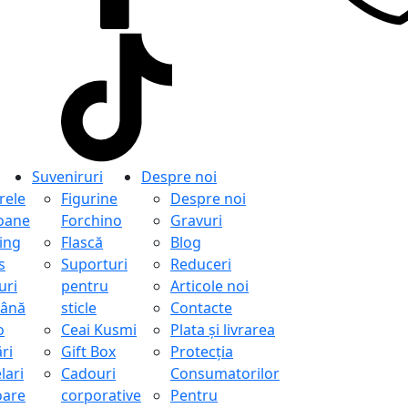
Suveniruri
Despre noi
ele
Figurine
Despre noi
oane
Forchino
Gravuri
ing
Flască
Blog
s
Suporturi
Reduceri
uri
pentru
Articole noi
ână
sticle
Contacte
o
Ceai Kusmi
Plata și livrarea
ri
Gift Box
Protecţia
lari
Cadouri
Consumatorilor
oare
corporative
Pentru