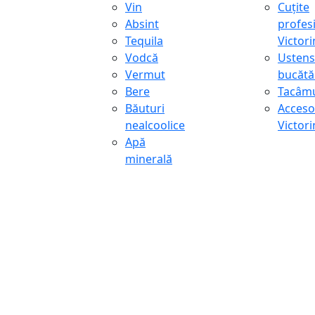
Vin
Cuțite
Absint
profes
Tequila
Victor
Vodcă
Ustens
Vermut
bucătă
Bere
Tacâmu
Băuturi
Accesor
nealcoolice
Victor
Apă
minerală