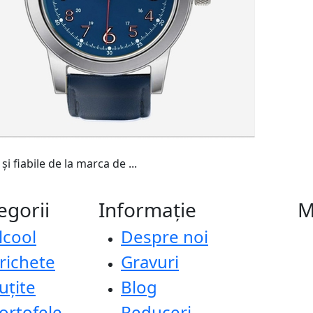
 fiabile de la marca de ...
egorii
Informație
M
lcool
Despre noi
richete
Gravuri
uțite
Blog
ortofele
Reduceri