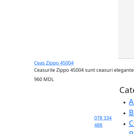
Ceas Zippo 45004
Ceasurile Zippo 45004 sunt ceasuri elegante și
960 MDL
Cat
A
B
078 334
C
488
P