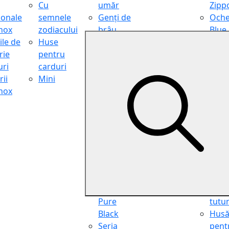
Cu
umăr
Zipp
ionale
semnele
Genți de
Oche
inox
zodiacului
brâu
Blue
ile de
Huse
Genți de
Light
rie
pentru
călătorie
Filter
ri
carduri
Shopper
Zipp
ii
Mini
Organiser
Oche
inox
Truse
de ci
cosmetice
Zipp
Seria
Cure
Aviator
din p
Seria Cafe
Hus
Racer
pent
Seria
chei
Vintage
Pung
Seria
pent
Pure
tutu
Black
Hus
Seria
pent