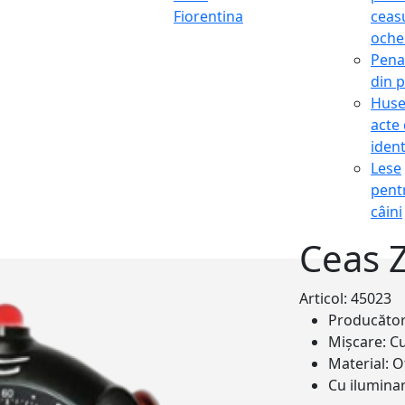
Fiorentina
ceasu
oche
Pena
din p
Hus
acte
ident
Lese
pent
câini
Ceas 
Articol: 45023
Producăto
Mișcare:
Cu
Material:
O
Cu iluminar