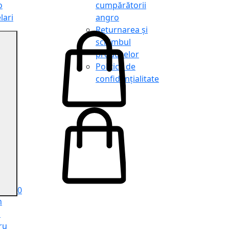
o
cumpărătorii
lari
angro
Returnarea și
schimbul
produselor
o
Politica de
lari
confidențialitate
tit
o
le
iele
e
ru
i
ru
0
n
ă
ru