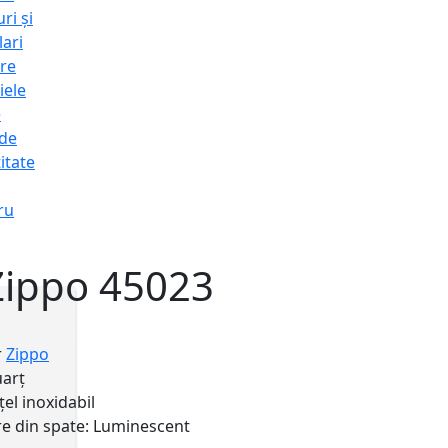
ri și
lari
re
iele
e
 de
itate
ru
Zippo 45023
r
Zippo
arț
țel inoxidabil
e din spate:
Luminescent