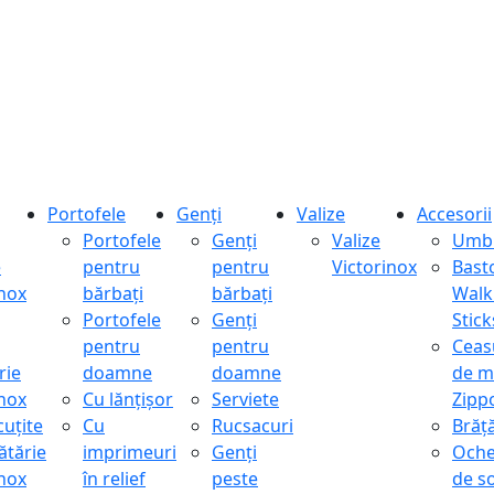
Portofele
Genți
Valize
Accesorii
Portofele
Genți
Valize
Umbr
e
pentru
pentru
Victorinox
Bast
inox
bărbați
bărbați
Walk
Portofele
Genți
Stick
pentru
pentru
Ceas
rie
doamne
doamne
de m
inox
Cu lănțișor
Serviete
Zipp
cuțite
Cu
Rucsacuri
Brăță
ătărie
imprimeuri
Genți
Oche
inox
în relief
peste
de s