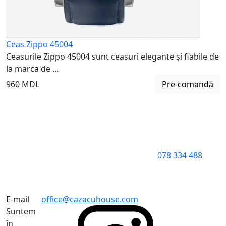
Ceas Zippo 45004
Ceasurile Zippo 45004 sunt ceasuri elegante și fiabile de
la marca de ...
960 MDL
Pre-comandă
078 334 488
E-mail
office@cazacuhouse.com
Suntem
în