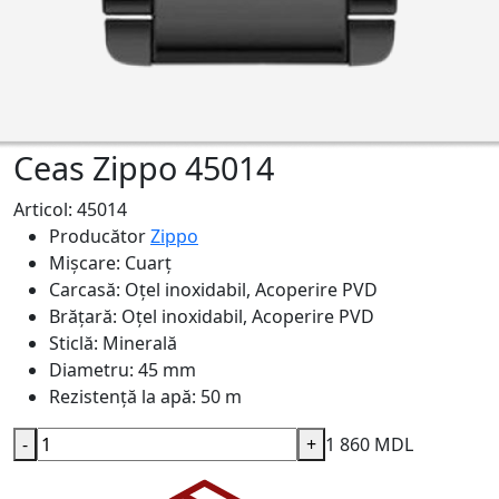
Ceas Zippo 45014
Articol: 45014
Producător
Zippo
Mișcare:
Cuarț
Carcasă:
Oțel inoxidabil, Acoperire PVD
Brățară:
Oțel inoxidabil, Acoperire PVD
Sticlă:
Minerală
Diametru:
45 mm
Rezistență la apă:
50 m
-
+
1 860 MDL