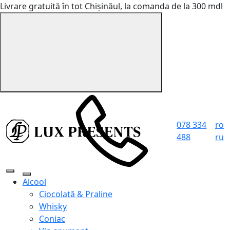
Livrare gratuită în tot Chișinăul, la comanda de la 300 mdl
078 334
ro
488
ru
Alcool
Ciocolată & Praline
Whisky
Coniac