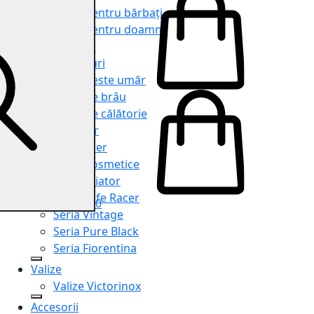
Genți pentru bărbați
Genți pentru doamne
Serviete
Rucsacuri
Genți peste umăr
Genți de brâu
Genți de călătorie
Shopper
Organiser
Truse cosmetice
Seria Aviator
Seria Cafe Racer
0
Seria Vintage
Seria Pure Black
Seria Fiorentina
Valize
Valize Victorinox
Accesorii