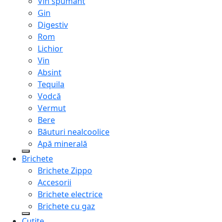
Vin spumant
Gin
Digestiv
Rom
Lichior
Vin
Absint
Tequila
Vodcă
Vermut
Bere
Băuturi nealcoolice
Apă minerală
Brichete
Brichete Zippo
Accesorii
Brichete electrice
Brichete cu gaz
Cuțite