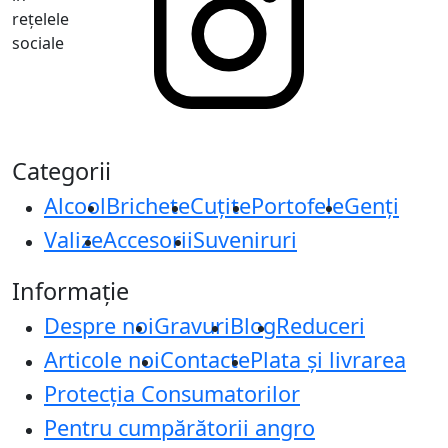
rețelele
sociale
Categorii
Alcool
Brichete
Cuțite
Portofele
Genți
Valize
Accesorii
Suveniruri
Informație
Despre noi
Gravuri
Blog
Reduceri
Articole noi
Contacte
Plata și livrarea
Protecţia Consumatorilor
Pentru cumpărătorii angro