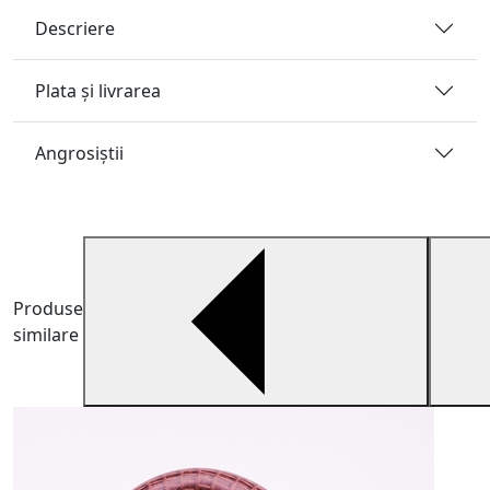
Descriere
Plata și livrarea
Angrosiştii
Produse
similare
B
A
t