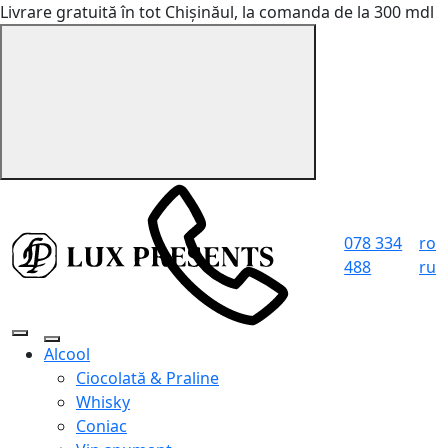
Livrare gratuită în tot Chișinăul, la comanda de la 300 mdl
078 334
ro
488
ru
Alcool
Ciocolată & Praline
Whisky
Coniac