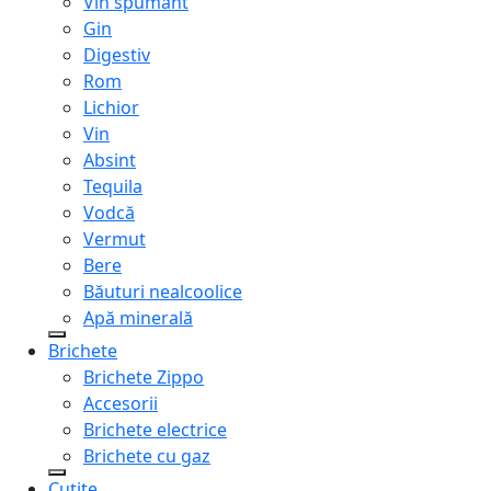
Vin spumant
Gin
Digestiv
Rom
Lichior
Vin
Absint
Tequila
Vodcă
Vermut
Bere
Băuturi nealcoolice
Apă minerală
Brichete
Brichete Zippo
Accesorii
Brichete electrice
Brichete cu gaz
Cuțite