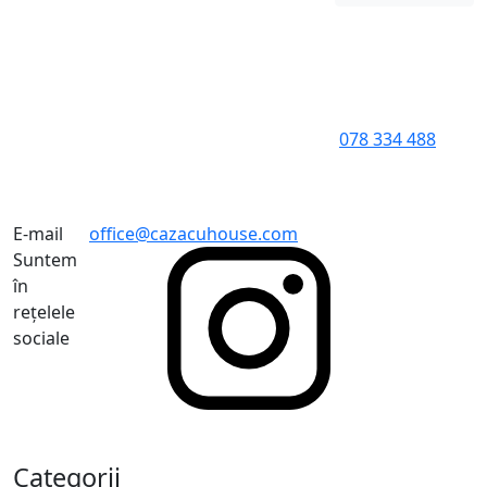
078 334 488
E-mail
office@cazacuhouse.com
Suntem
în
rețelele
sociale
Categorii