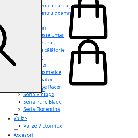
Genți pentru bărbați
Genți pentru doamne
Serviete
Rucsacuri
Genți peste umăr
Genți de brâu
Genți de călătorie
Shopper
Organiser
Truse cosmetice
Seria Aviator
Seria Cafe Racer
0
Seria Vintage
Seria Pure Black
Seria Fiorentina
Valize
Valize Victorinox
Accesorii