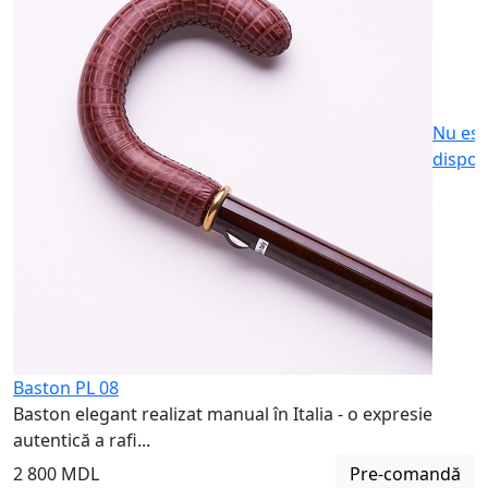
2
Nu est
dispon
Baston PL 08
Baston elegant realizat manual în Italia - o expresie
autentică a rafi...
2 800 MDL
Pre-comandă