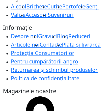
Alcool
Brichete
Cuțite
Portofele
Genți
Valize
Accesorii
Suveniruri
Informație
Despre noi
Gravuri
Blog
Reduceri
Articole noi
Contacte
Plata și livrarea
Protecţia Consumatorilor
Pentru cumpărătorii angro
Returnarea și schimbul produselor
Politica de confidențialitate
Magazinele noastre