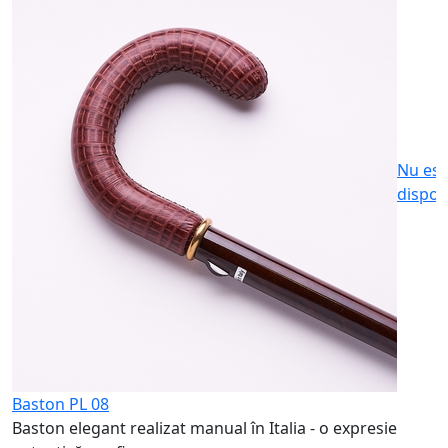
A
t
2
Nu est
dispon
Baston PL 08
Baston elegant realizat manual în Italia - o expresie