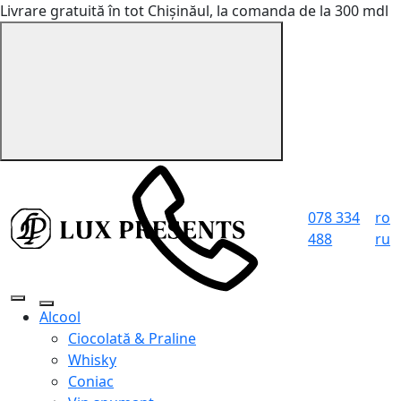
Livrare gratuită în tot Chișinăul, la comanda de la 300 mdl
078 334
ro
488
ru
Alcool
Ciocolată & Praline
Whisky
Coniac