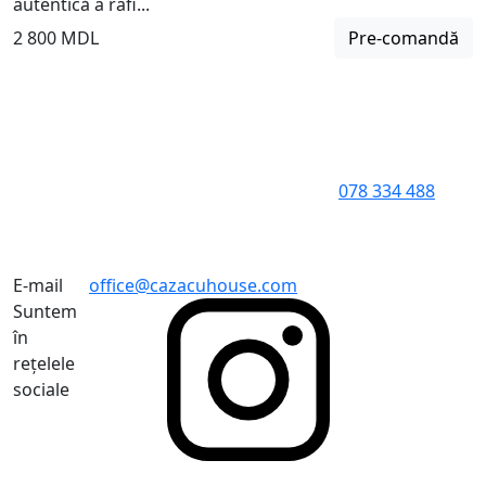
autentică a rafi...
2 800 MDL
Pre-comandă
078 334 488
E-mail
office@cazacuhouse.com
Suntem
în
rețelele
sociale