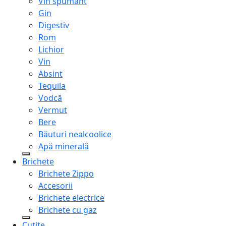
Vin spumant
Gin
Digestiv
Rom
Lichior
Vin
Absint
Tequila
Vodcă
Vermut
Bere
Băuturi nealcoolice
Apă minerală
Brichete
Brichete Zippo
Accesorii
Brichete electrice
Brichete cu gaz
Cuțite