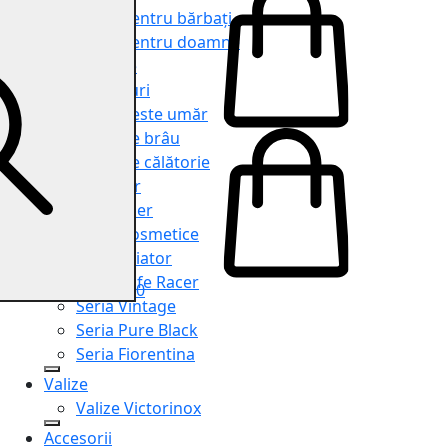
Genți pentru bărbați
Genți pentru doamne
Serviete
Rucsacuri
Genți peste umăr
Genți de brâu
Genți de călătorie
Shopper
Organiser
Truse cosmetice
Seria Aviator
Seria Cafe Racer
0
Seria Vintage
Seria Pure Black
Seria Fiorentina
Valize
Valize Victorinox
Accesorii