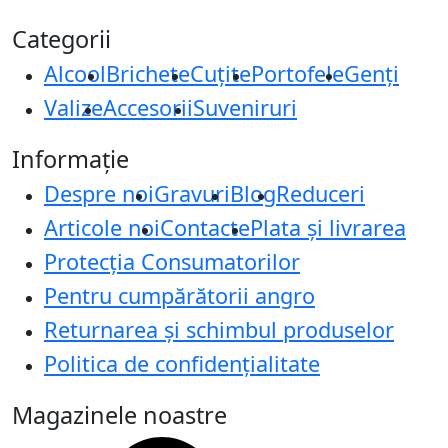
Categorii
Alcool
Brichete
Cuțite
Portofele
Genți
Valize
Accesorii
Suveniruri
Informație
Despre noi
Gravuri
Blog
Reduceri
Articole noi
Contacte
Plata și livrarea
Protecţia Consumatorilor
Pentru cumpărătorii angro
Returnarea și schimbul produselor
Politica de confidențialitate
Magazinele noastre