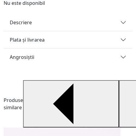
Nu este disponibil
Descriere
Plata și livrarea
Angrosiştii
Produse
similare
B