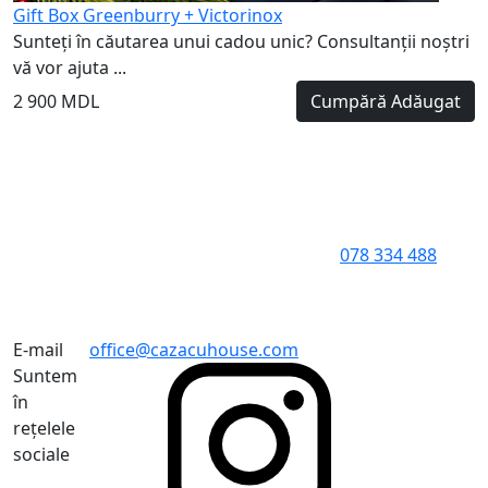
Gift Box Greenburry + Victorinox
Sunteți în căutarea unui cadou unic? Consultanții noștri
vă vor ajuta ...
2 900 MDL
Cumpără
Adăugat
078 334 488
E-mail
office@cazacuhouse.com
Suntem
în
rețelele
sociale