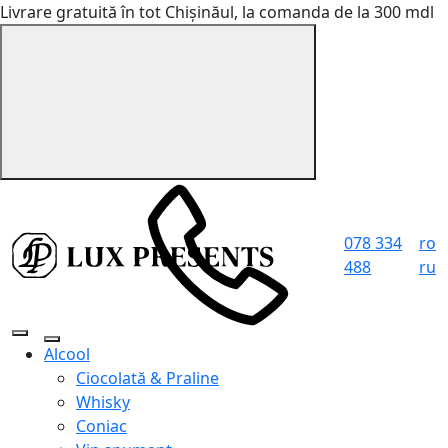
Livrare gratuită în tot Chișinăul, la comanda de la 300 mdl
078 334
ro
488
ru
Alcool
Ciocolată & Praline
Whisky
Coniac