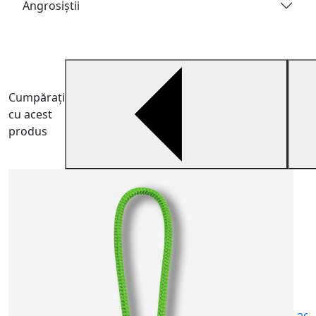
Angrosiştii
Cumpărați
cu acest
produs
Ş
Ș
p
3