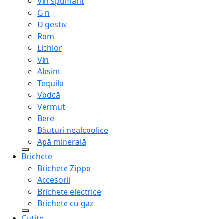
Vin spumant
Gin
Digestiv
Rom
Lichior
Vin
Absint
Tequila
Vodcă
Vermut
Bere
Băuturi nealcoolice
Apă minerală
Brichete
Brichete Zippo
Accesorii
Brichete electrice
Brichete cu gaz
Cuțite