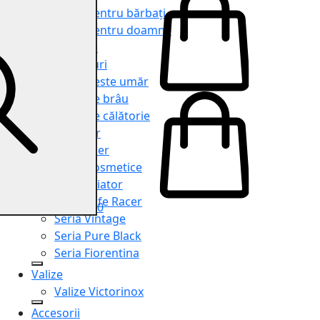
Genți pentru bărbați
Genți pentru doamne
Serviete
Rucsacuri
Genți peste umăr
Genți de brâu
Genți de călătorie
Shopper
Organiser
Truse cosmetice
Seria Aviator
Seria Cafe Racer
0
Seria Vintage
Seria Pure Black
Seria Fiorentina
Valize
Valize Victorinox
Accesorii