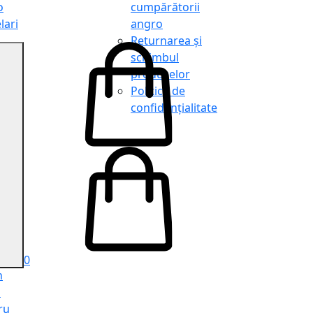
o
cumpărătorii
lari
angro
Returnarea și
schimbul
produselor
o
Politica de
lari
confidențialitate
tit
o
le
iele
e
ru
i
ru
0
n
ă
ru