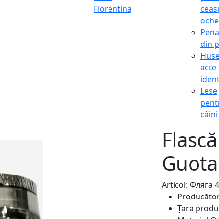
Fiorentina
ceasu
oche
Pena
din p
Hus
acte
ident
Lese
pent
câini
Flască
Guota
Articol: Фляга 
Producăto
Țara produ