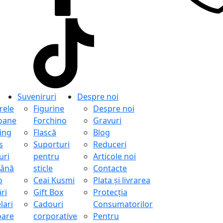
Suveniruri
Despre noi
ele
Figurine
Despre noi
oane
Forchino
Gravuri
ing
Flască
Blog
s
Suporturi
Reduceri
uri
pentru
Articole noi
ână
sticle
Contacte
o
Ceai Kusmi
Plata și livrarea
ri
Gift Box
Protecţia
lari
Cadouri
Consumatorilor
oare
corporative
Pentru