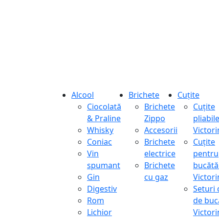
Alcool
Brichete
Cuțite
Ciocolată
Brichete
Cuțite
& Praline
Zippo
pliabil
Whisky
Accesorii
Victor
Coniac
Brichete
Cuțite
Vin
electrice
pentru
spumant
Brichete
bucătă
Gin
cu gaz
Victor
Digestiv
Seturi 
Rom
de buc
Lichior
Victor