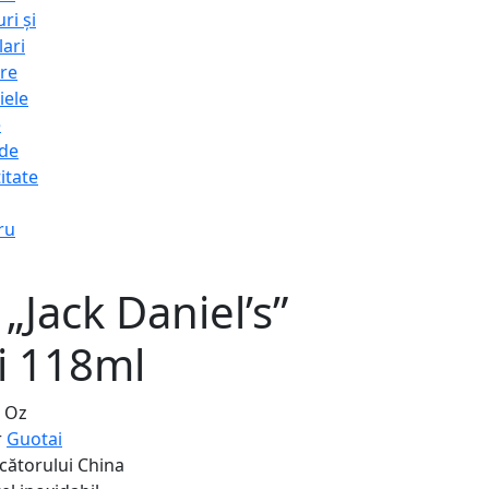
ri și
lari
re
iele
e
 de
itate
ru
 „Jack Daniel’s”
i 118ml
4 Oz
r
Guotai
cătorului
China