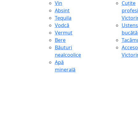
Vin
Cuțite
Absint
profes
Tequila
Victor
Vodcă
Ustens
Vermut
bucătă
Bere
Tacâmu
Băuturi
Accesor
nealcoolice
Victor
Apă
minerală