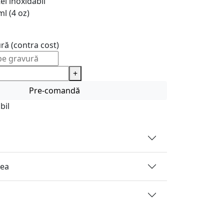
el inoxidabil
l (4 oz)
ură (contra cost)
+
Pre-comandă
bil
rea