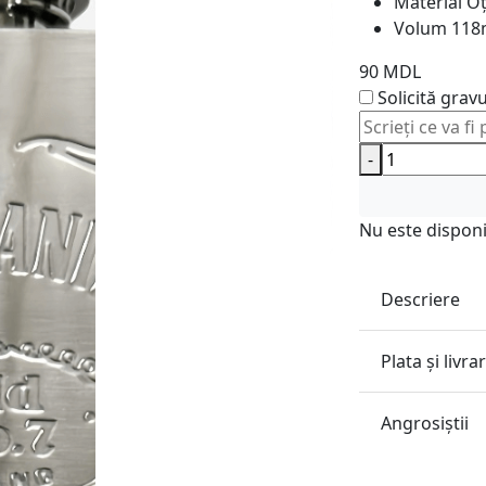
Material
Oț
Volum
118m
90 MDL
Solicită grav
-
Nu este disponi
Descriere
Plata și livra
Angrosiştii