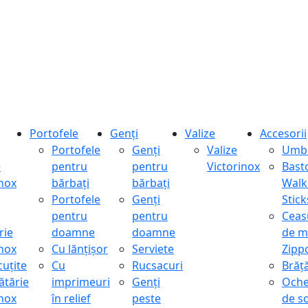
Portofele
Genți
Valize
Accesorii
Portofele
Genți
Valize
Umbr
e
pentru
pentru
Victorinox
Bast
inox
bărbați
bărbați
Walk
Portofele
Genți
Stick
pentru
pentru
Ceas
rie
doamne
doamne
de m
inox
Cu lănțișor
Serviete
Zipp
cuțite
Cu
Rucsacuri
Brăță
ătărie
imprimeuri
Genți
Oche
inox
în relief
peste
de s