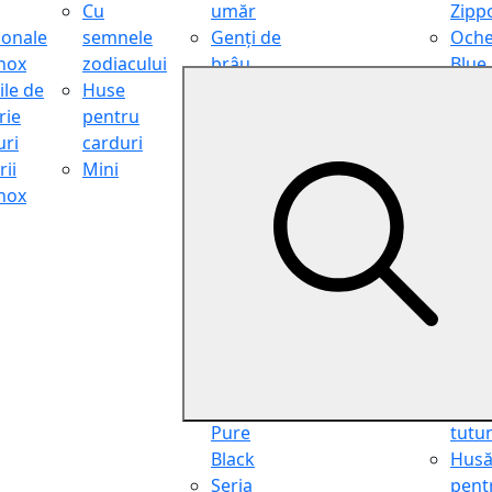
Cu
umăr
Zipp
ionale
semnele
Genți de
Oche
inox
zodiacului
brâu
Blue
ile de
Huse
Genți de
Light
rie
pentru
călătorie
Filter
ri
carduri
Shopper
Zipp
ii
Mini
Organiser
Oche
inox
Truse
de ci
cosmetice
Zipp
Seria
Cure
Aviator
din p
Seria Cafe
Hus
Racer
pent
Seria
chei
Vintage
Pung
Seria
pent
Pure
tutu
Black
Hus
Seria
pent