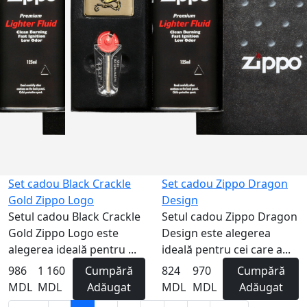
Gravură
-15%
Set cadou Black Crackle
Set cadou Zippo Dragon
Gold Zippo Logo
Design
Setul cadou Black Crackle
Setul cadou Zippo Dragon
Gold Zippo Logo este
Design este alegerea
alegerea ideală pentru ...
ideală pentru cei care a...
986
1 160
Cumpără
824
970
Cumpără
MDL
MDL
Adăugat
MDL
MDL
Adăugat