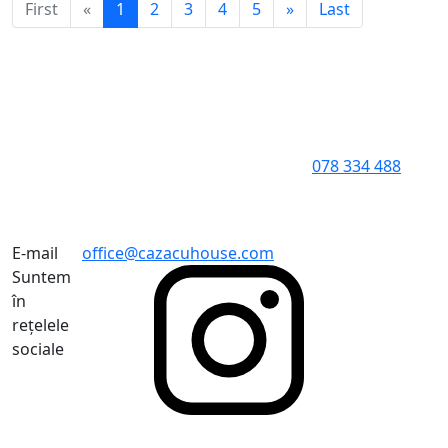
First
«
1
2
3
4
5
»
Last
078 334 488
E-mail
office@cazacuhouse.com
Suntem
în
rețelele
sociale