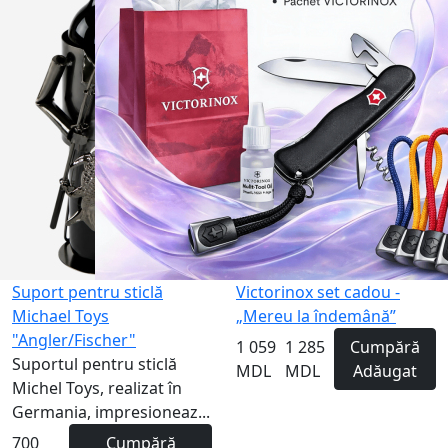
Suport pentru sticlă
Victorinox set cadou -
Michael Toys
„Mereu la îndemână”
"Angler/Fischer"
1 059
1 285
Cumpără
Suportul pentru sticlă
MDL
MDL
Adăugat
Michel Toys, realizat în
Germania, impresioneaz...
700
Cumpără