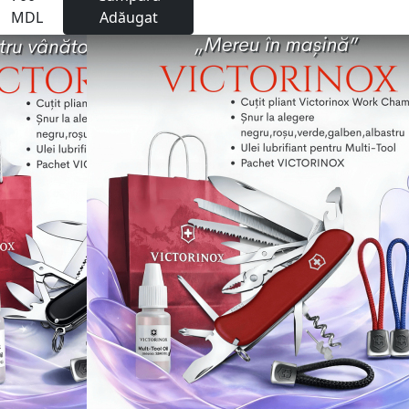
MDL
Adăugat
Gravură
-18%