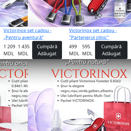
Victorinox set cadou -
Victorinox set cadou -
„Pentru aventură”
"Partenerul zilnic"
1 209
1 435
Cumpără
499
595
Cumpără
MDL
MDL
Adăugat
MDL
MDL
Adăugat
Gravură
-16%