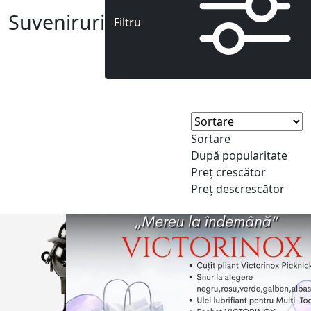
Suveniruri
Filtru
Sortare
După popularitate
Preț crescător
Preț descrescător