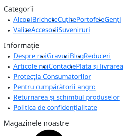
Categorii
Alcool
Brichete
Cuțite
Portofele
Genți
Valize
Accesorii
Suveniruri
Informație
Despre noi
Gravuri
Blog
Reduceri
Articole noi
Contacte
Plata și livrarea
Protecţia Consumatorilor
Pentru cumpărătorii angro
Returnarea și schimbul produselor
Politica de confidențialitate
Magazinele noastre