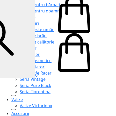
Genți pentru bărbați
Genți pentru doamne
Serviete
Rucsacuri
Genți peste umăr
Genți de brâu
Genți de călătorie
Shopper
Organiser
Truse cosmetice
Seria Aviator
Seria Cafe Racer
0
Seria Vintage
Seria Pure Black
Seria Fiorentina
Valize
Valize Victorinox
Accesorii