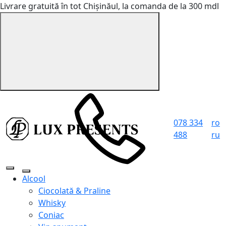
Livrare gratuită în tot Chișinăul, la comanda de la 300 mdl
078 334
ro
488
ru
Alcool
Ciocolată & Praline
Whisky
Coniac