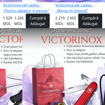
Victorinox set cadou -
Victorinox set cadou -
„Pentru vânător și pescar”
„Mereu în mașină”
1 029
1 245
Cumpără
2 219
2 655
Cumpără
MDL
MDL
Adăugat
MDL
MDL
Adăugat
Gravură
-16%