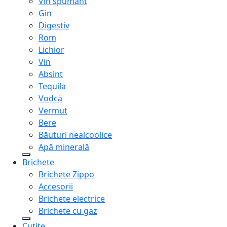
Vin spumant
Gin
Digestiv
Rom
Lichior
Vin
Absint
Tequila
Vodcă
Vermut
Bere
Băuturi nealcoolice
Apă minerală
Brichete
Brichete Zippo
Accesorii
Brichete electrice
Brichete cu gaz
Cuțite