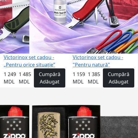
Victorinox set cadou -
Victorinox set cadou -
„Pentru orice situație”
"Pentru natură"
1 249
1 485
Cumpără
1 159
1 385
Cumpără
MDL
MDL
Adăugat
MDL
MDL
Adăugat