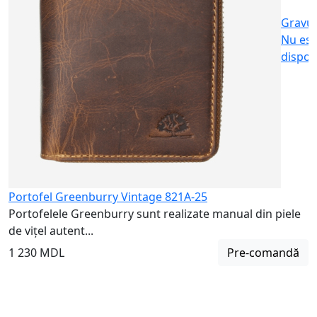
Gravu
Nu est
dispon
Portofel Greenburry Vintage 821A-25
Portofelele Greenburry sunt realizate manual din piele
de vițel autent...
1 230 MDL
Pre-comandă