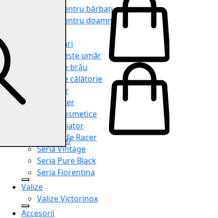
Genți pentru bărbați
Genți pentru doamne
Serviete
Rucsacuri
Genți peste umăr
Genți de brâu
Genți de călătorie
Shopper
Organiser
Truse cosmetice
Seria Aviator
Seria Cafe Racer
0
Seria Vintage
Seria Pure Black
Seria Fiorentina
Valize
Valize Victorinox
Accesorii