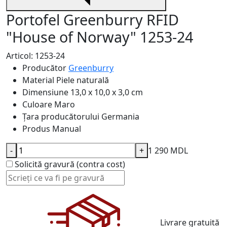
Portofel Greenburry RFID
"House of Norway" 1253-24
Articol: 1253-24
Producător
Greenburry
Material
Piele naturală
Dimensiune
13,0 x 10,0 x 3,0 cm
Culoare
Maro
Țara producătorului
Germania
Produs
Manual
-
+
1 290 MDL
Solicită gravură (contra cost)
Livrare gratuită