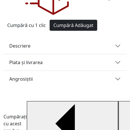
Cumpără cu 1 clic
Cumpără
Adăugat
Descriere
Plata și livrarea
Angrosiştii
Cumpărați
cu acest