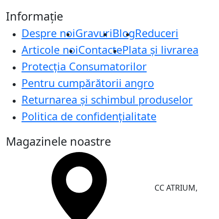
Informație
Despre noi
Gravuri
Blog
Reduceri
Articole noi
Contacte
Plata și livrarea
Protecţia Consumatorilor
Pentru cumpărătorii angro
Returnarea și schimbul produselor
Politica de confidențialitate
Magazinele noastre
CC ATRIUM,