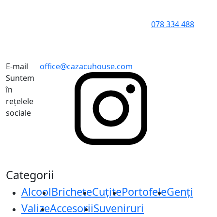
078 334 488
E-mail
office@cazacuhouse.com
Suntem
în
rețelele
sociale
Categorii
Alcool
Brichete
Cuțite
Portofele
Genți
Valize
Accesorii
Suveniruri