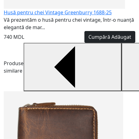
Husă pentru chei Vintage Greenburry 1688-25
Vă prezentăm o husă pentru chei vintage, într-o nuanță
elegantă de mar...
740 MDL
Cumpără
Adăugat
Produse
similare
H
H
m
5