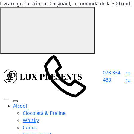
Livrare gratuită în tot Chișinăul, la comanda de la 300 mdl
078 334
ro
488
ru
Alcool
Ciocolată & Praline
Whisky
Coniac