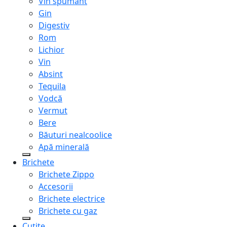
Vin spumant
Gin
Digestiv
Rom
Lichior
Vin
Absint
Tequila
Vodcă
Vermut
Bere
Băuturi nealcoolice
Apă minerală
Brichete
Brichete Zippo
Accesorii
Brichete electrice
Brichete cu gaz
Cuțite