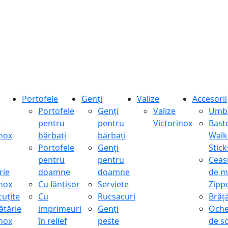
Portofele
Genți
Valize
Accesorii
Portofele
Genți
Valize
Umbr
e
pentru
pentru
Victorinox
Bast
inox
bărbați
bărbați
Walk
Portofele
Genți
Stick
pentru
pentru
Ceas
rie
doamne
doamne
de m
inox
Cu lănțișor
Serviete
Zipp
cuțite
Cu
Rucsacuri
Brăță
ătărie
imprimeuri
Genți
Oche
inox
în relief
peste
de s