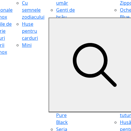
Cu
umăr
Zipp
ionale
semnele
Genți de
Oche
inox
zodiacului
brâu
Blue
ile de
Huse
Genți de
Light
rie
pentru
călătorie
Filter
ri
carduri
Shopper
Zipp
ii
Mini
Organiser
Oche
inox
Truse
de ci
cosmetice
Zipp
Seria
Cure
Aviator
din p
Seria Cafe
Hus
Racer
pent
Seria
chei
Vintage
Pung
Seria
pent
Pure
tutu
Black
Hus
Seria
pent