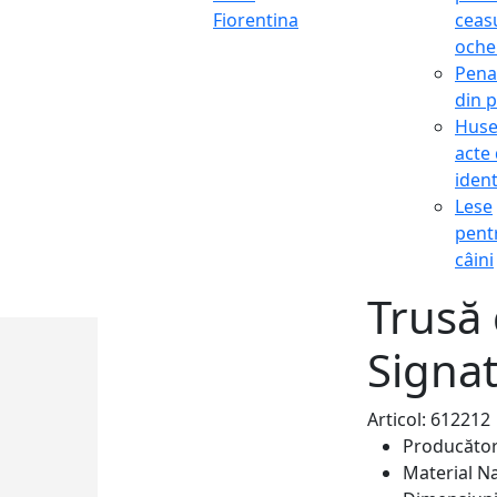
Fiorentina
ceasu
oche
Pena
din p
Hus
acte
ident
Lese
pent
câini
Trusă 
Signa
Articol: 612212
Producăto
Material
Na