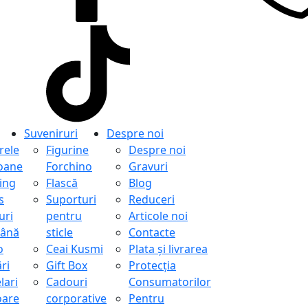
Suveniruri
Despre noi
ele
Figurine
Despre noi
oane
Forchino
Gravuri
ing
Flască
Blog
s
Suporturi
Reduceri
uri
pentru
Articole noi
ână
sticle
Contacte
o
Ceai Kusmi
Plata și livrarea
ri
Gift Box
Protecţia
lari
Cadouri
Consumatorilor
oare
corporative
Pentru