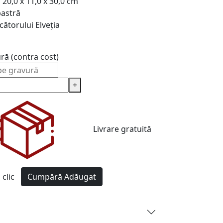
i
20,0 x 11,0 x 30,0 cm
bastră
cătorului
Elveția
ură (contra cost)
+
Livrare gratuită
clic
Cumpără
Adăugat