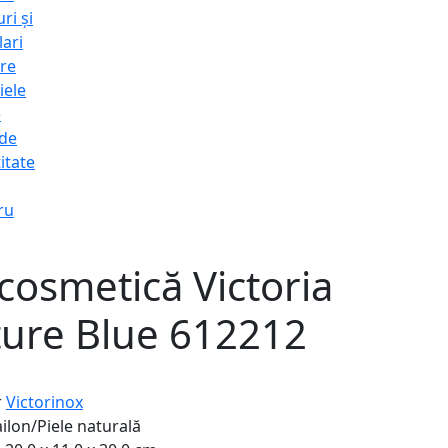
ri și
lari
re
iele
e
 de
itate
ru
cosmetică Victoria
ture Blue 612212
r
Victorinox
ilon/Piele naturală