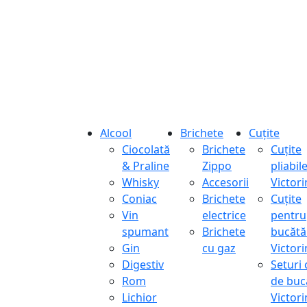
Alcool
Brichete
Cuțite
Ciocolată
Brichete
Cuțite
& Praline
Zippo
pliabil
Whisky
Accesorii
Victor
Coniac
Brichete
Cuțite
Vin
electrice
pentru
spumant
Brichete
bucătă
Gin
cu gaz
Victor
Digestiv
Seturi 
Rom
de buc
Lichior
Victor