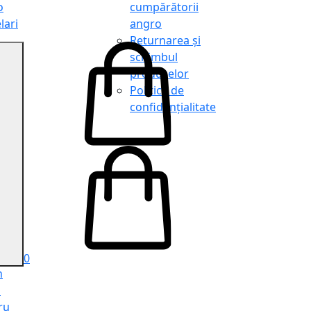
o
cumpărătorii
lari
angro
Returnarea și
schimbul
produselor
o
Politica de
lari
confidențialitate
tit
o
le
iele
e
ru
i
ru
0
n
ă
ru