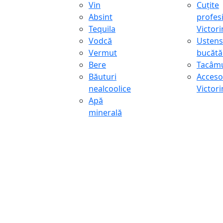
Vin
Cuțite
Absint
profes
Tequila
Victor
Vodcă
Ustens
Vermut
bucătă
Bere
Tacâmu
Băuturi
Accesor
nealcoolice
Victor
Apă
minerală