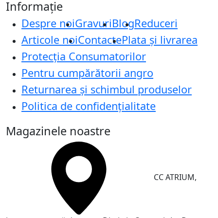
Informație
Despre noi
Gravuri
Blog
Reduceri
Articole noi
Contacte
Plata și livrarea
Protecţia Consumatorilor
Pentru cumpărătorii angro
Returnarea și schimbul produselor
Politica de confidențialitate
Magazinele noastre
CC ATRIUM,