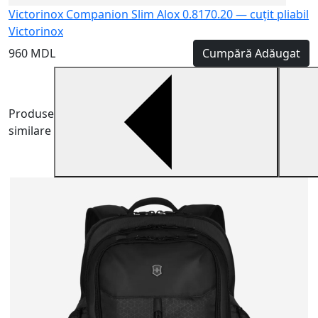
Victorinox Companion Slim Alox 0.8170.20 — cuțit pliabil
Victorinox
960 MDL
Cumpără
Adăugat
Produse
similare
R
A
a
3