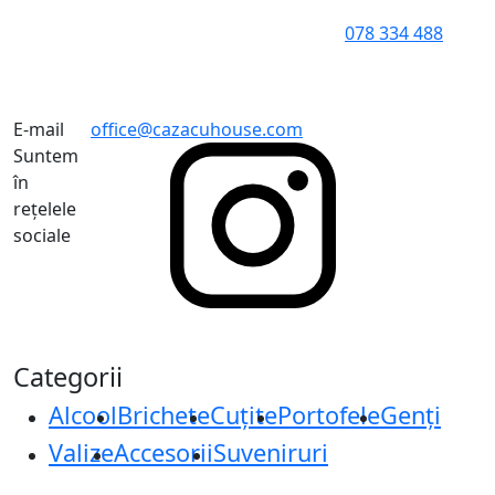
078 334 488
E-mail
office@cazacuhouse.com
Suntem
în
rețelele
sociale
Categorii
Alcool
Brichete
Cuțite
Portofele
Genți
Valize
Accesorii
Suveniruri