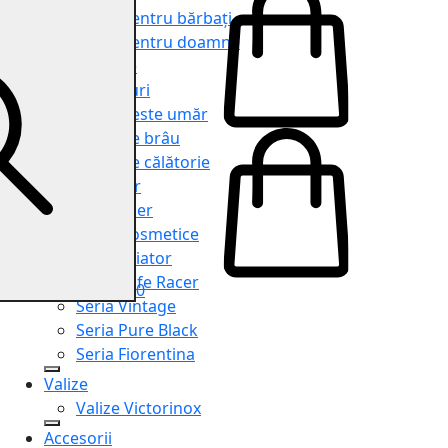
Genți pentru bărbați
Genți pentru doamne
Serviete
Rucsacuri
Genți peste umăr
Genți de brâu
Genți de călătorie
Shopper
Organiser
Truse cosmetice
Seria Aviator
Seria Cafe Racer
0
Seria Vintage
Seria Pure Black
Seria Fiorentina
Valize
Valize Victorinox
Accesorii