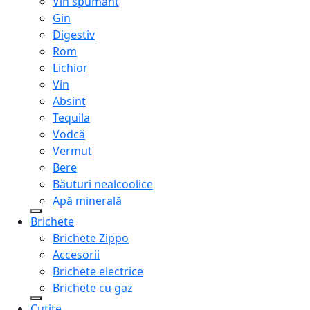
Vin spumant
Gin
Digestiv
Rom
Lichior
Vin
Absint
Tequila
Vodcă
Vermut
Bere
Băuturi nealcoolice
Apă minerală
Brichete
Brichete Zippo
Accesorii
Brichete electrice
Brichete cu gaz
Cuțite