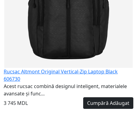
Rucsac Altmont Original Vertical-Zip Laptop Black
606730
Acest rucsac combină designul inteligent, materialele
avansate și func...
3 745 MDL
Cumpără
Adăugat