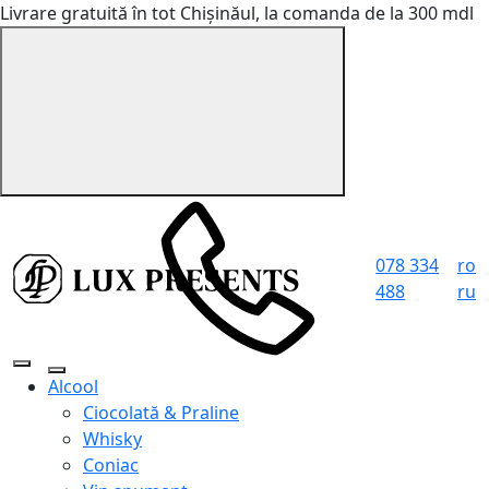
Livrare gratuită în tot Chișinăul, la comanda de la 300 mdl
078 334
ro
488
ru
Alcool
Ciocolată & Praline
Whisky
Coniac