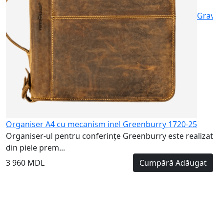
Gravu
Organiser A4 cu mecanism inel Greenburry 1720-25
Organiser-ul pentru conferințe Greenburry este realizat
din piele prem...
3 960 MDL
Cumpără
Adăugat