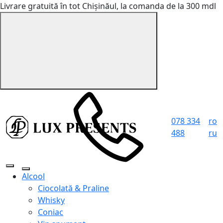
Livrare gratuită în tot Chișinăul, la comanda de la 300 mdl
078 334
ro
488
ru
Alcool
Ciocolată & Praline
Whisky
Coniac