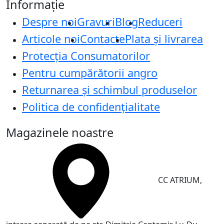
Informație
Despre noi
Gravuri
Blog
Reduceri
Articole noi
Contacte
Plata și livrarea
Protecţia Consumatorilor
Pentru cumpărătorii angro
Returnarea și schimbul produselor
Politica de confidențialitate
Magazinele noastre
CC ATRIUM,