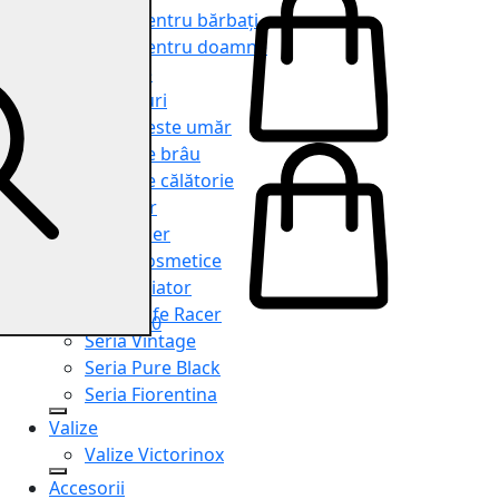
Genți pentru bărbați
Genți pentru doamne
Serviete
Rucsacuri
Genți peste umăr
Genți de brâu
Genți de călătorie
Shopper
Organiser
Truse cosmetice
Seria Aviator
Seria Cafe Racer
0
Seria Vintage
Seria Pure Black
Seria Fiorentina
Valize
Valize Victorinox
Accesorii