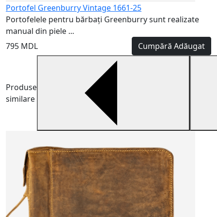
Portofel Greenburry Vintage 1661-25
Portofelele pentru bărbați Greenburry sunt realizate
manual din piele ...
795 MDL
Cumpără
Adăugat
Produse
similare
O
M
st
2