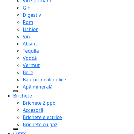
Vin spumant
Gin
Digestiv
Rom
Lichior
Vin
Absint
Tequila
Vodcă
Vermut
Bere
Băuturi nealcoolice
Apă minerală
Brichete
Brichete Zippo
Accesorii
Brichete electrice
Brichete cu gaz
Cuțite