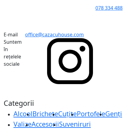
078 334 488
E-mail
office@cazacuhouse.com
Suntem
în
rețelele
sociale
Categorii
Alcool
Brichete
Cuțite
Portofele
Genți
Valize
Accesorii
Suveniruri