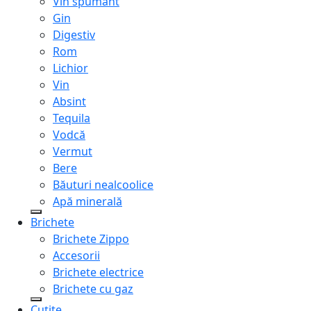
Vin spumant
Gin
Digestiv
Rom
Lichior
Vin
Absint
Tequila
Vodcă
Vermut
Bere
Băuturi nealcoolice
Apă minerală
Brichete
Brichete Zippo
Accesorii
Brichete electrice
Brichete cu gaz
Cuțite