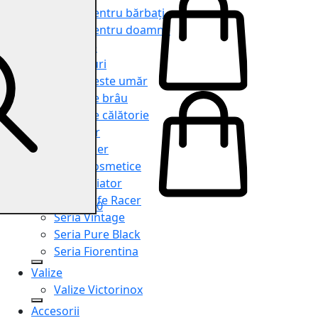
Genți pentru bărbați
Genți pentru doamne
Serviete
Rucsacuri
Genți peste umăr
Genți de brâu
Genți de călătorie
Shopper
Organiser
Truse cosmetice
Seria Aviator
Seria Cafe Racer
0
Seria Vintage
Seria Pure Black
Seria Fiorentina
Valize
Valize Victorinox
Accesorii