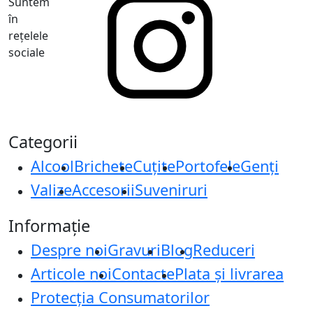
Suntem
în
rețelele
sociale
Categorii
Alcool
Brichete
Cuțite
Portofele
Genți
Valize
Accesorii
Suveniruri
Informație
Despre noi
Gravuri
Blog
Reduceri
Articole noi
Contacte
Plata și livrarea
Protecţia Consumatorilor