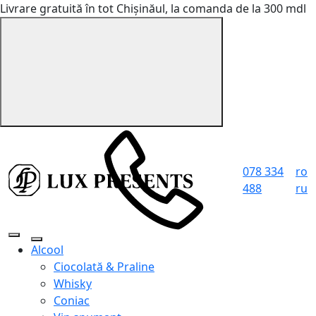
Livrare gratuită în tot Chișinăul, la comanda de la 300 mdl
078 334
ro
488
ru
Alcool
Ciocolată & Praline
Whisky
Coniac