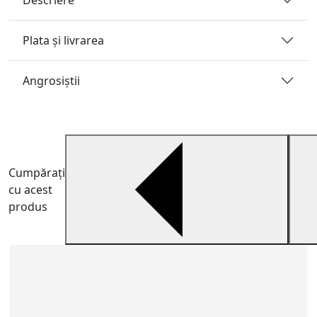
Descriere
Plata și livrarea
Angrosiştii
Cumpărați
cu acest
produs
R
R
i