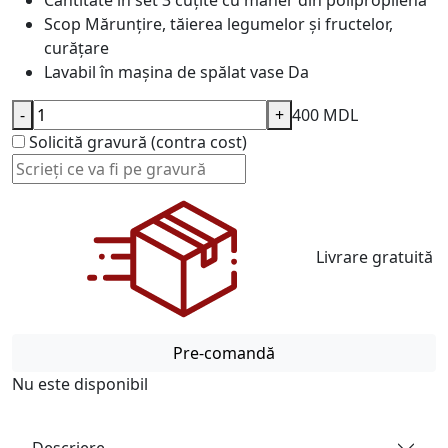
Cantitate în set
3 cuțite cu mâner din polipropilenă
Scop
Mărunțire, tăierea legumelor și fructelor,
curățare
Lavabil în mașina de spălat vase
Da
-
+
400 MDL
Solicită gravură (contra cost)
Livrare gratuită
Pre-comandă
Nu este disponibil