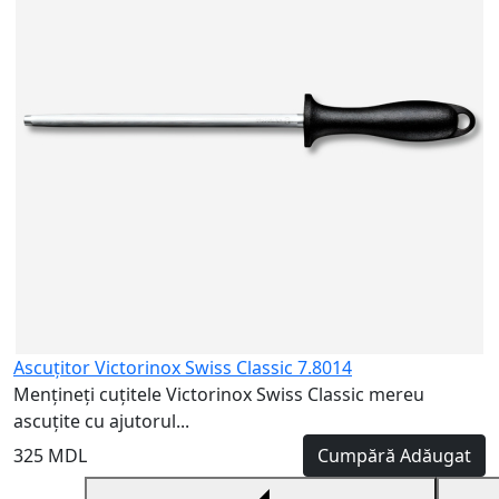
2
Ascuțitor Victorinox Swiss Classic 7.8014
Mențineți cuțitele Victorinox Swiss Classic mereu
ascuțite cu ajutorul...
325 MDL
Cumpără
Adăugat