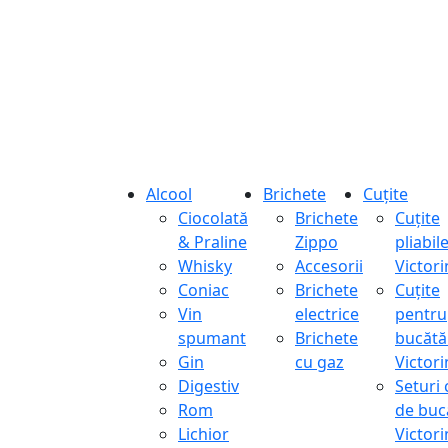
Alcool
Brichete
Cuțite
Ciocolată
Brichete
Cuțite
& Praline
Zippo
pliabil
Whisky
Accesorii
Victor
Coniac
Brichete
Cuțite
Vin
electrice
pentru
spumant
Brichete
bucătă
Gin
cu gaz
Victor
Digestiv
Seturi 
Rom
de buc
Lichior
Victor