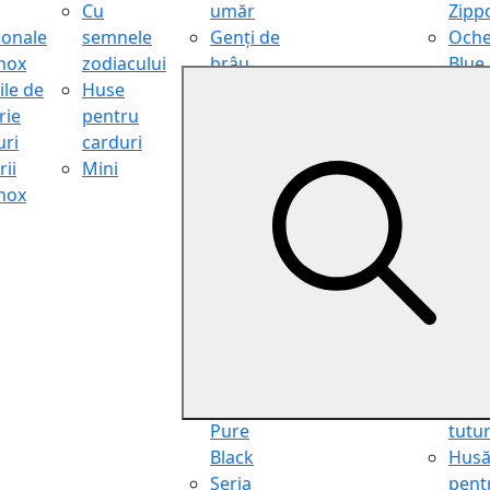
Cu
umăr
Zipp
ionale
semnele
Genți de
Oche
inox
zodiacului
brâu
Blue
ile de
Huse
Genți de
Light
rie
pentru
călătorie
Filter
ri
carduri
Shopper
Zipp
ii
Mini
Organiser
Oche
inox
Truse
de ci
cosmetice
Zipp
Seria
Cure
Aviator
din p
Seria Cafe
Hus
Racer
pent
Seria
chei
Vintage
Pung
Seria
pent
Pure
tutu
Black
Hus
Seria
pent