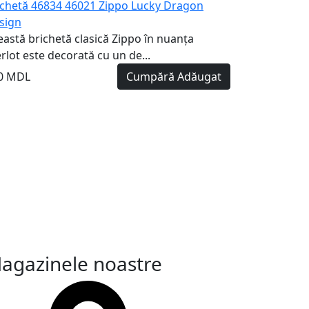
ichetă 46834 46021 Zippo Lucky Dragon
sign
eastă brichetă clasică Zippo în nuanța
rlot este decorată cu un de...
0 MDL
Cumpără
Adăugat
agazinele noastre