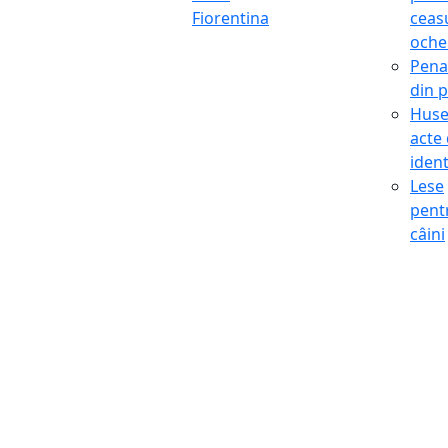
Fiorentina
ceasu
oche
Pena
din p
Hus
acte
ident
Lese
pent
câini