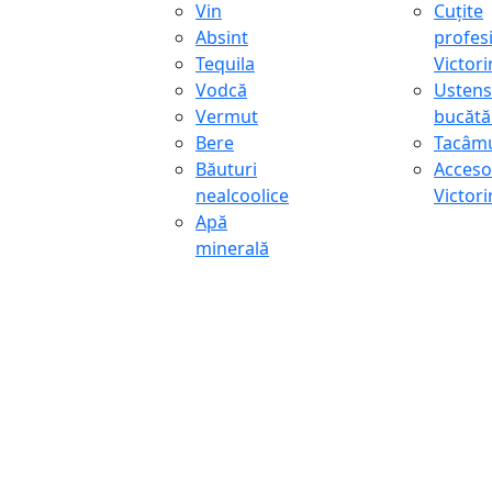
Vin
Cuțite
Absint
profes
Tequila
Victor
Vodcă
Ustens
Vermut
bucătă
Bere
Tacâmu
Băuturi
Accesor
nealcoolice
Victor
Apă
minerală