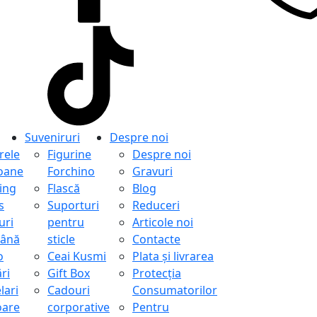
Suveniruri
Despre noi
ele
Figurine
Despre noi
oane
Forchino
Gravuri
ing
Flască
Blog
s
Suporturi
Reduceri
uri
pentru
Articole noi
ână
sticle
Contacte
o
Ceai Kusmi
Plata și livrarea
ri
Gift Box
Protecţia
lari
Cadouri
Consumatorilor
oare
corporative
Pentru