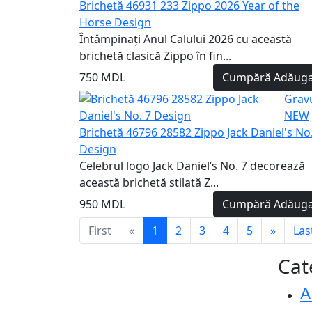
Brichetă 46931 233 Zippo 2026 Year of the
Horse Design
Întâmpinați Anul Calului 2026 cu această
brichetă clasică Zippo în fin...
750 MDL
Cumpără
Adăuga
Grav
NEW
Brichetă 46796 28582 Zippo Jack Daniel's No.
Design
Celebrul logo Jack Daniel’s No. 7 decorează
această brichetă stilată Z...
950 MDL
Cumpără
Adăuga
First
«
1
2
3
4
5
»
Las
Cat
A