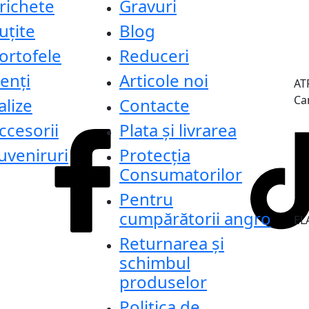
richete
Gravuri
uțite
Blog
ortofele
Reduceri
enți
Articole noi
AT
Ca
alize
Contacte
ccesorii
Plata și livrarea
uveniruri
Protecţia
Consumatorilor
Pentru
cumpărătorii angro
ELA
Returnarea și
schimbul
produselor
Politica de