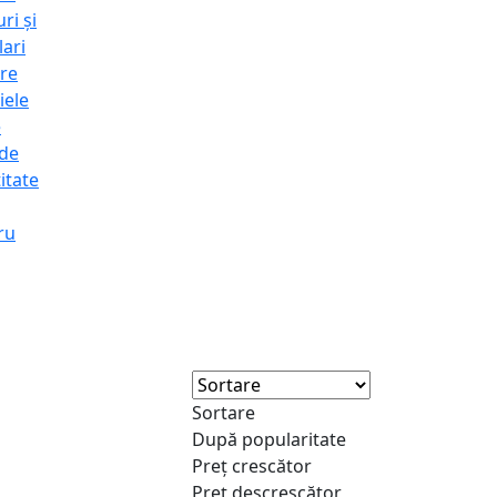
ri și
lari
re
iele
e
 de
itate
ru
Sortare
După popularitate
Preț crescător
Preț descrescător