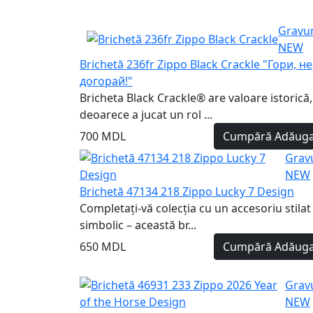
Gravu
NEW
Brichetă 236fr Zippo Black Crackle "Гори, не
догорай!"
Bricheta Black Crackle® are valoare istorică,
deoarece a jucat un rol ...
700 MDL
Cumpără
Adăuga
Grav
NEW
Brichetă 47134 218 Zippo Lucky 7 Design
Completați-vă colecția cu un accesoriu stilat 
simbolic – această br...
650 MDL
Cumpără
Adăuga
Grav
NEW