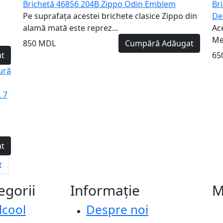
Brichetă 46856 204B Zippo Odin Emblem
Br
Pe suprafața acestei brichete clasice Zippo din
De
alamă mată este reprez...
Ac
Me
850 MDL
Cumpără
Adăugat
t
65
ură
 7
t
t
egorii
Informație
M
lcool
Despre noi