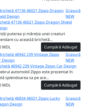
Gravură
NEW
ichetă 47136 46021 Zippo Dragon Shield
sign
țiți puterea și măreția unei creaturi
gendare cu această brichetă...
0 MDL
Cumpără
Adăugat
Gravură
NEW
ichetă 46942 239 Vintage Zippo Car Design
lebrul automobil Zippo este prezentat în
ată splendoarea sa pe ace...
0 MDL
Cumpără
Adăugat
Gravură
NEW