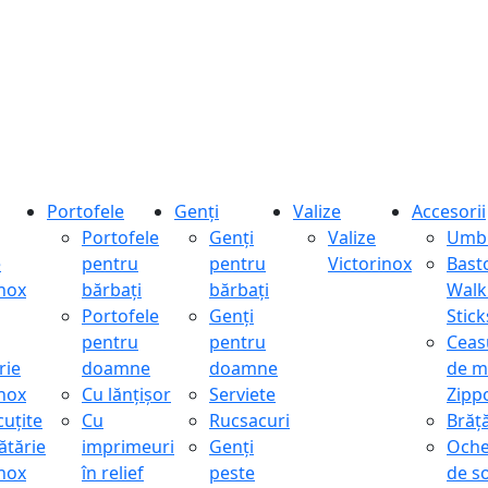
Portofele
Genți
Valize
Accesorii
Portofele
Genți
Valize
Umbr
e
pentru
pentru
Victorinox
Bast
inox
bărbați
bărbați
Walk
Portofele
Genți
Stick
pentru
pentru
Ceas
rie
doamne
doamne
de m
inox
Cu lănțișor
Serviete
Zipp
cuțite
Cu
Rucsacuri
Brăță
ătărie
imprimeuri
Genți
Oche
inox
în relief
peste
de s