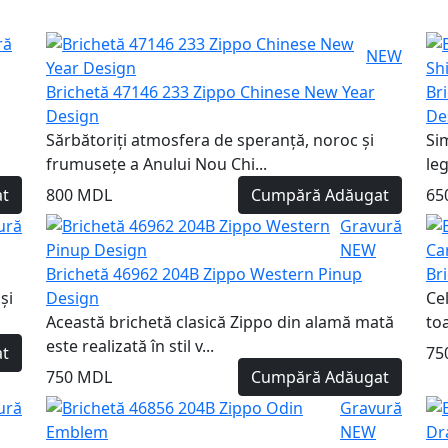
ră
NEW
Brichetă 47146 233 Zippo Chinese New Year
Br
Design
De
Sărbătoriți atmosfera de speranță, noroc și
Sim
frumusețe a Anului Nou Chi...
le
t
800 MDL
Cumpără
Adăugat
65
ură
Gravură
NEW
Brichetă 46962 204B Zippo Western Pinup
Br
și
Design
Ce
Această brichetă clasică Zippo din alamă mată
to
este realizată în stil v...
t
75
750 MDL
Cumpără
Adăugat
ură
Gravură
NEW