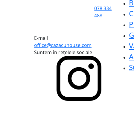
B
078 334
C
488
P
G
E-mail
V
office@cazacuhouse.com
Suntem în rețelele sociale
A
S