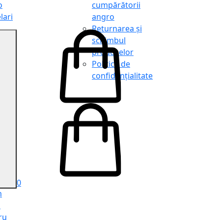
o
cumpărătorii
lari
angro
Returnarea și
schimbul
produselor
o
Politica de
lari
confidențialitate
tit
o
le
iele
e
ru
i
ru
0
n
ă
ru