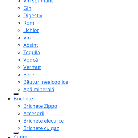
Vin spumant
Gin
Digestiv
Rom
Lichior
Vin
Absint
Tequila
Vodcă
Vermut
Bere
Băuturi nealcoolice
Apă minerală
Brichete
Brichete Zippo
Accesorii
Brichete electrice
Brichete cu gaz
Cuțite