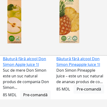
Nu este
disponibil
Băutură fără alcool Don
Băutură fără alcool Don
Simon Apple Juice 1l
Simon Pineapple Juice 1l
Suc de mere Don Simon
Don Simon Pineapple
este un suc natural
Juice – este un suc natural
produs de compania Don
de ananas produs de co...
Simon...
85 MDL
Pre-comandă
85 MDL
Pre-comandă