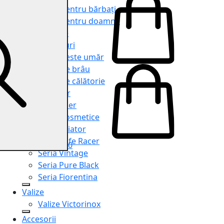
Genți pentru bărbați
Genți pentru doamne
Serviete
Rucsacuri
Genți peste umăr
Genți de brâu
Genți de călătorie
Shopper
Organiser
Truse cosmetice
Seria Aviator
Seria Cafe Racer
0
Seria Vintage
Seria Pure Black
Seria Fiorentina
Valize
Valize Victorinox
Accesorii