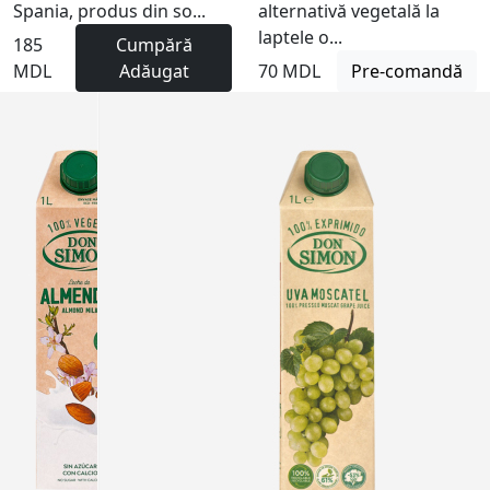
Spania, produs din so...
alternativă vegetală la
laptele o...
185
Cumpără
MDL
Adăugat
70 MDL
Pre-comandă
Nu este
disponibil