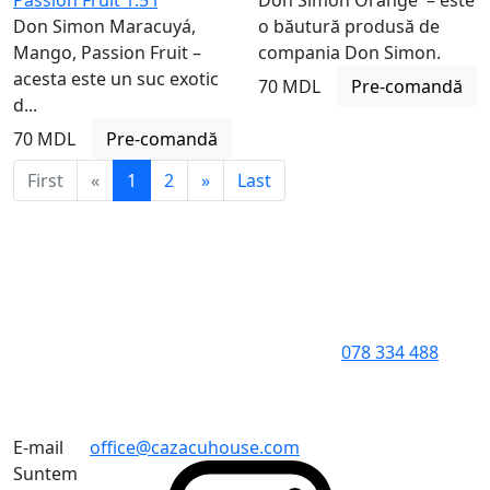
Passion Fruit 1.5 l
Don Simon Orange – este
Don Simon Maracuyá,
o băutură produsă de
Mango, Passion Fruit –
compania Don Simon.
acesta este un suc exotic
70 MDL
Pre-comandă
d...
70 MDL
Pre-comandă
First
«
1
2
»
Last
078 334 488
E-mail
office@cazacuhouse.com
Suntem