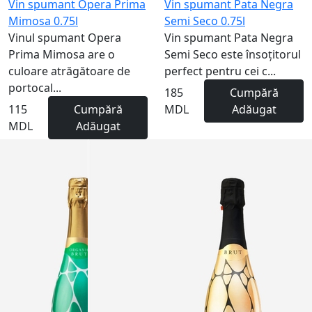
Vin spumant Opera Prima
Vin spumant Pata Negra
Mimosa 0.75l
Semi Seco 0.75l
Vinul spumant Opera
Vin spumant Pata Negra
Prima Mimosa are o
Semi Seco este însoțitorul
culoare atrăgătoare de
perfect pentru cei c...
portocal...
185
Cumpără
115
Cumpără
MDL
Adăugat
MDL
Adăugat