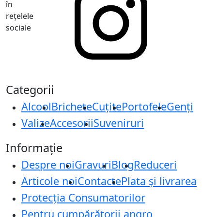
în
rețelele
sociale
Categorii
Alcool
Brichete
Cuțite
Portofele
Genți
Valize
Accesorii
Suveniruri
Informație
Despre noi
Gravuri
Blog
Reduceri
Articole noi
Contacte
Plata și livrarea
Protecţia Consumatorilor
Pentru cumpărătorii angro