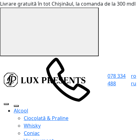
Livrare gratuită în tot Chișinăul, la comanda de la 300 mdl
078 334
ro
488
ru
Alcool
Ciocolată & Praline
Whisky
Coniac