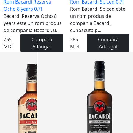
Rom Bacardi Reserva
Rom Bacardi Spiced 0.7l
Ocho 8 years 0.7l
Rom Bacardi Spiced este
Bacardi Reserva Ocho 8
un rom produs de
years este un rom produs
compania Bacardi,
de compania Bacardi, u...
cunoscută p...
755
Cumpără
385
Cumpără
MDL
Adăugat
MDL
Adăugat