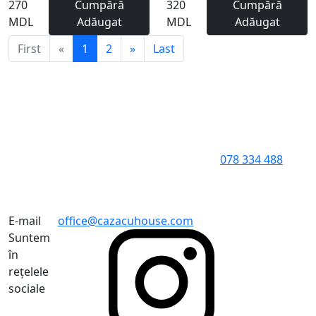
270
Cumpără
320
Cumpără
MDL
Adăugat
MDL
Adăugat
First
«
1
2
»
Last
078 334 488
E-mail
office@cazacuhouse.com
Suntem
în
rețelele
sociale