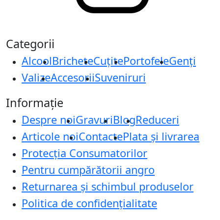
Categorii
Alcool
Brichete
Cuțite
Portofele
Genți
Valize
Accesorii
Suveniruri
Informație
Despre noi
Gravuri
Blog
Reduceri
Articole noi
Contacte
Plata și livrarea
Protecţia Consumatorilor
Pentru cumpărătorii angro
Returnarea și schimbul produselor
Politica de confidențialitate