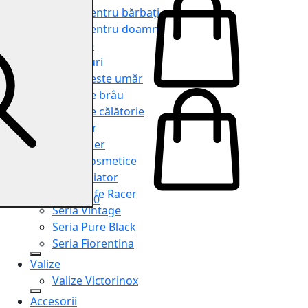
Genți pentru bărbați
Genți pentru doamne
Serviete
Rucsacuri
Genți peste umăr
Genți de brâu
Genți de călătorie
Shopper
Organiser
Truse cosmetice
Seria Aviator
Seria Cafe Racer
0
Seria Vintage
Seria Pure Black
Seria Fiorentina
Valize
Valize Victorinox
Accesorii