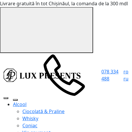
Livrare gratuită în tot Chișinăul, la comanda de la 300 mdl
078 334
ro
488
ru
Alcool
Ciocolată & Praline
Whisky
Coniac