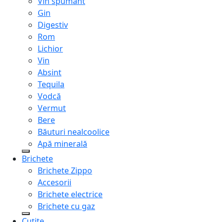
Vin spumant
Gin
Digestiv
Rom
Lichior
Vin
Absint
Tequila
Vodcă
Vermut
Bere
Băuturi nealcoolice
Apă minerală
Brichete
Brichete Zippo
Accesorii
Brichete electrice
Brichete cu gaz
Cuțite