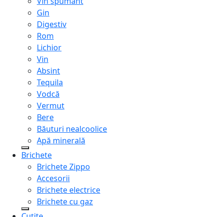
Vin spumant
Gin
Digestiv
Rom
Lichior
Vin
Absint
Tequila
Vodcă
Vermut
Bere
Băuturi nealcoolice
Apă minerală
Brichete
Brichete Zippo
Accesorii
Brichete electrice
Brichete cu gaz
Cuțite