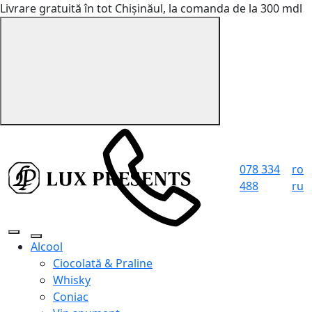
Livrare gratuită în tot Chișinăul, la comanda de la 300 mdl
078 334
ro
488
ru
Alcool
Ciocolată & Praline
Whisky
Coniac