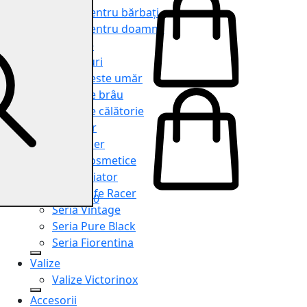
Genți pentru bărbați
Genți pentru doamne
Serviete
Rucsacuri
Genți peste umăr
Genți de brâu
Genți de călătorie
Shopper
Organiser
Truse cosmetice
Seria Aviator
Seria Cafe Racer
0
Seria Vintage
Seria Pure Black
Seria Fiorentina
Valize
Valize Victorinox
Accesorii