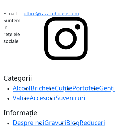
E-mail
office@cazacuhouse.com
Suntem
în
rețelele
sociale
Categorii
Alcool
Brichete
Cuțite
Portofele
Genți
Valize
Accesorii
Suveniruri
Informație
Despre noi
Gravuri
Blog
Reduceri