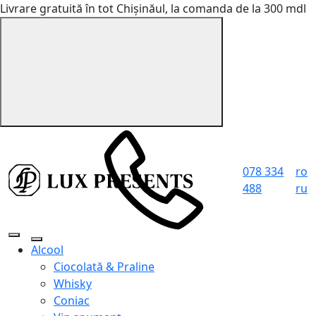
Livrare gratuită în tot Chișinăul, la comanda de la 300 mdl
078 334
ro
488
ru
Alcool
Ciocolată & Praline
Whisky
Coniac