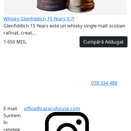
Whisky Glenfiddich 15 Years 0.7l
Glenfiddich 15 Years este un whisky single malt scoțian
rafinat, creat...
1 650 MDL
Cumpără
Adăugat
078 334 488
E-mail
office@cazacuhouse.com
Suntem
în
rețelele