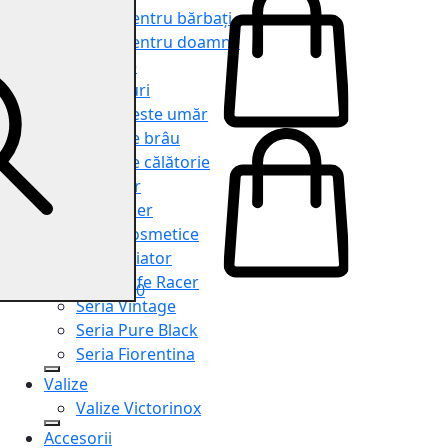
Genți pentru bărbați
Genți pentru doamne
Serviete
Rucsacuri
Genți peste umăr
Genți de brâu
Genți de călătorie
Shopper
Organiser
Truse cosmetice
Seria Aviator
Seria Cafe Racer
0
Seria Vintage
Seria Pure Black
Seria Fiorentina
Valize
Valize Victorinox
Accesorii