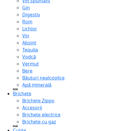
Vin spumant
Gin
Digestiv
Rom
Lichior
Vin
Absint
Tequila
Vodcă
Vermut
Bere
Băuturi nealcoolice
Apă minerală
Brichete
Brichete Zippo
Accesorii
Brichete electrice
Brichete cu gaz
Cuțite