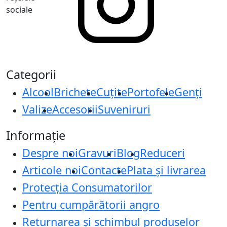
sociale
Categorii
Alcool
Brichete
Cuțite
Portofele
Genți
Valize
Accesorii
Suveniruri
Informație
Despre noi
Gravuri
Blog
Reduceri
Articole noi
Contacte
Plata și livrarea
Protecţia Consumatorilor
Pentru cumpărătorii angro
Returnarea și schimbul produselor