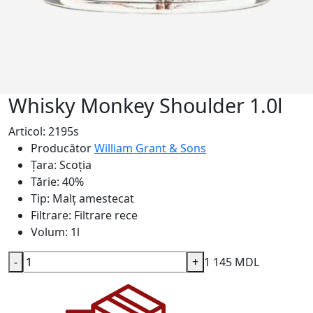
Whisky Monkey Shoulder 1.0l
Articol: 2195s
Producător
William Grant & Sons
Țara:
Scoția
Tărie:
40%
Tip:
Malț amestecat
Filtrare:
Filtrare rece
Volum:
1l
-
+
1 145 MDL