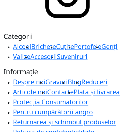
Categorii
Alcool
Brichete
Cuțite
Portofele
Genți
Valize
Accesorii
Suveniruri
Informație
Despre noi
Gravuri
Blog
Reduceri
Articole noi
Contacte
Plata și livrarea
Protecţia Consumatorilor
Pentru cumpărătorii angro
Returnarea și schimbul produselor
Politica de confidențialitate