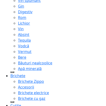
Vin spumant
Gin
Digestiv
Rom
Lichior
Vin
Absint
Tequila
Vodcă
Vermut
Bere
Băuturi nealcoolice
Apă minerală
Brichete
Brichete Zippo
Accesorii
Brichete electrice
Brichete cu gaz
Cuțite