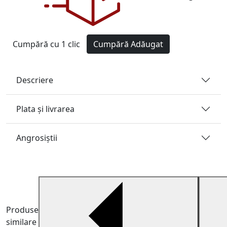
Cumpără cu 1 clic
Cumpără
Adăugat
Descriere
Plata și livrarea
Angrosiştii
Produse
similare