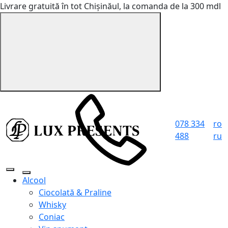
Livrare gratuită în tot Chișinăul, la comanda de la 300 mdl
078 334
ro
488
ru
Alcool
Ciocolată & Praline
Whisky
Coniac