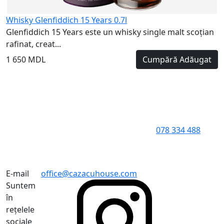
Whisky Glenfiddich 15 Years 0.7l
Glenfiddich 15 Years este un whisky single malt scoțian
rafinat, creat...
1 650 MDL
Cumpără
Adăugat
078 334 488
E-mail
office@cazacuhouse.com
Suntem
în
rețelele
sociale