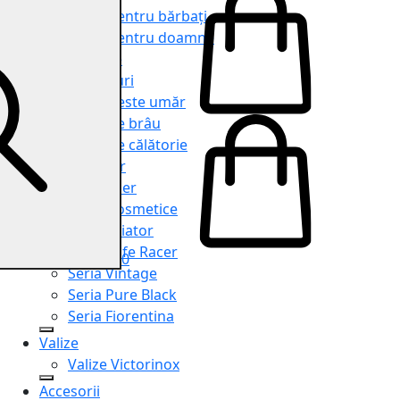
Genți pentru bărbați
Genți pentru doamne
Serviete
Rucsacuri
Genți peste umăr
Genți de brâu
Genți de călătorie
Shopper
Organiser
Truse cosmetice
Seria Aviator
Seria Cafe Racer
0
Seria Vintage
Seria Pure Black
Seria Fiorentina
Valize
Valize Victorinox
Accesorii