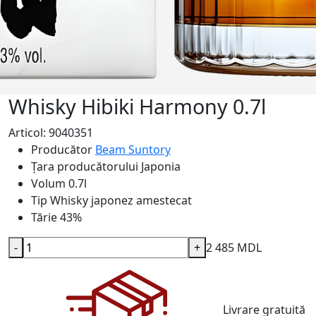
Whisky Hibiki Harmony 0.7l
Articol: 9040351
Producător
Beam Suntory
Țara producătorului
Japonia
Volum
0.7l
Tip
Whisky japonez amestecat
Tărie
43%
-
+
2 485 MDL
Livrare gratuită