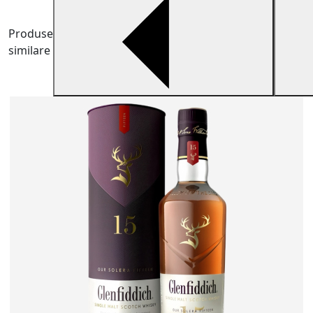
Produse
similare
W
N
c
8