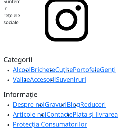
Suntem
în
rețelele
sociale
Categorii
Alcool
Brichete
Cuțite
Portofele
Genți
Valize
Accesorii
Suveniruri
Informație
Despre noi
Gravuri
Blog
Reduceri
Articole noi
Contacte
Plata și livrarea
Protecţia Consumatorilor