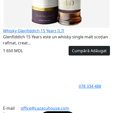
Whisky Glenfiddich 15 Years 0.7l
Glenfiddich 15 Years este un whisky single malt scoțian
rafinat, creat...
1 650 MDL
Cumpără
Adăugat
078 334 488
E-mail
office@cazacuhouse.com