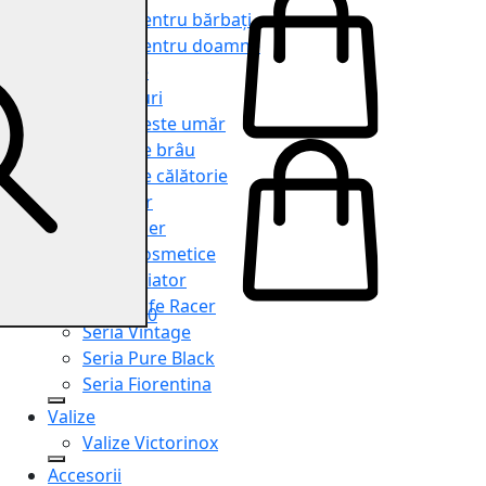
Genți pentru bărbați
Genți pentru doamne
Serviete
Rucsacuri
Genți peste umăr
Genți de brâu
Genți de călătorie
Shopper
Organiser
Truse cosmetice
Seria Aviator
Seria Cafe Racer
0
Seria Vintage
Seria Pure Black
Seria Fiorentina
Valize
Valize Victorinox
Accesorii