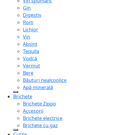
Vin spumant
Gin
Digestiv
Rom
Lichior
Vin
Absint
Tequila
Vodcă
Vermut
Bere
Băuturi nealcoolice
Apă minerală
Brichete
Brichete Zippo
Accesorii
Brichete electrice
Brichete cu gaz
Cuțite