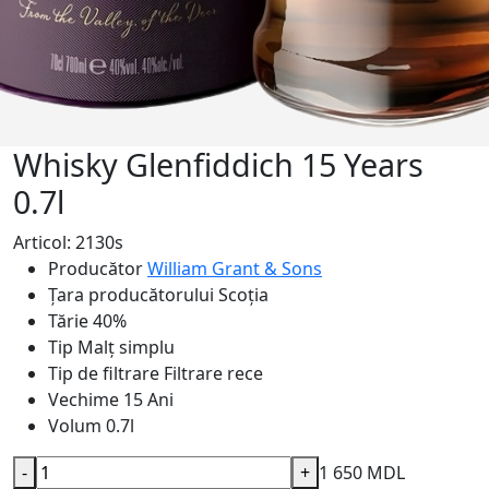
Whisky Glenfiddich 15 Years
0.7l
Articol: 2130s
Producător
William Grant & Sons
Țara producătorului
Scoția
Tărie
40%
Tip
Malț simplu
Tip de filtrare
Filtrare rece
Vechime
15 Ani
Volum
0.7l
-
+
1 650 MDL