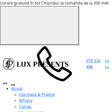
Livrare gratuită în tot Chișinăul, la comanda de la 300 mdl
078 334
ro
488
ru
Alcool
Ciocolată & Praline
Whisky
Coniac