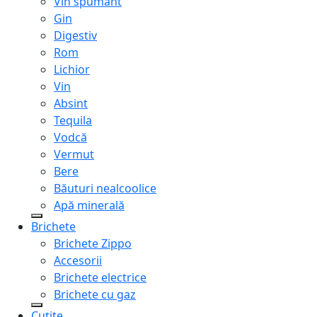
Vin spumant
Gin
Digestiv
Rom
Lichior
Vin
Absint
Tequila
Vodcă
Vermut
Bere
Băuturi nealcoolice
Apă minerală
Brichete
Brichete Zippo
Accesorii
Brichete electrice
Brichete cu gaz
Cuțite