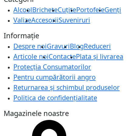
Alcool
Brichete
Cuțite
Portofele
Genți
Valize
Accesorii
Suveniruri
Informație
Despre noi
Gravuri
Blog
Reduceri
Articole noi
Contacte
Plata și livrarea
Protecţia Consumatorilor
Pentru cumpărătorii angro
Returnarea și schimbul produselor
Politica de confidențialitate
Magazinele noastre