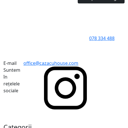
078 334 488
E-mail
office@cazacuhouse.com
Suntem
în
rețelele
sociale
Categorii