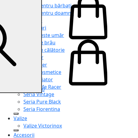
Genți pentru bărbați
Genți pentru doamne
Serviete
Rucsacuri
Genți peste umăr
Genți de brâu
Genți de călătorie
Shopper
Organiser
Truse cosmetice
Seria Aviator
Seria Cafe Racer
0
Seria Vintage
Seria Pure Black
Seria Fiorentina
Valize
Valize Victorinox
Accesorii