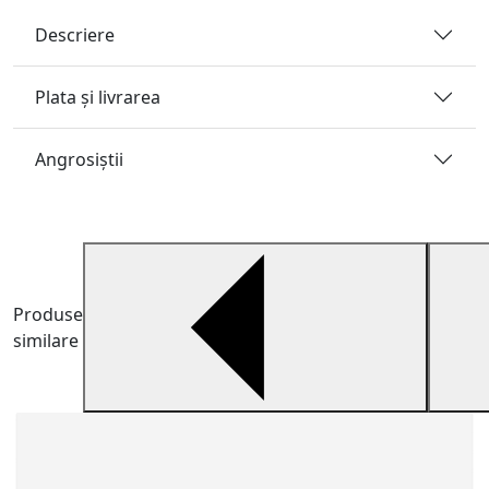
Descriere
Plata și livrarea
Angrosiştii
Produse
similare
V
V
d