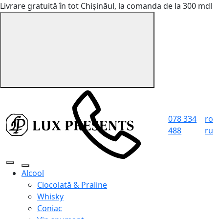
Livrare gratuită în tot Chișinăul, la comanda de la 300 mdl
078 334
ro
488
ru
Alcool
Ciocolată & Praline
Whisky
Coniac