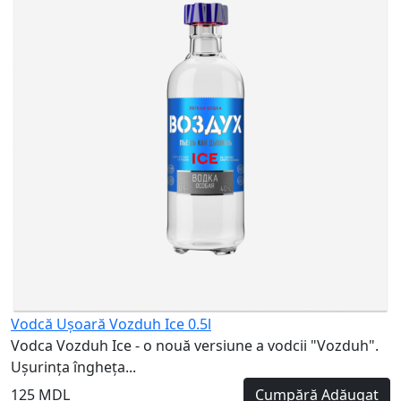
5
Vodcă Ușoară Vozduh Ice 0.5l
Vodca Vozduh Ice - o nouă versiune a vodcii "Vozduh".
Ușurința îngheța...
125 MDL
Cumpără
Adăugat