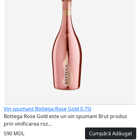
v
5
Vin spumant Bottega Rose Gold 0.75l
Bottega Rose Gold este un vin spumant Brut produs
prin vinificarea roz...
590 MDL
Cumpără
Adăugat