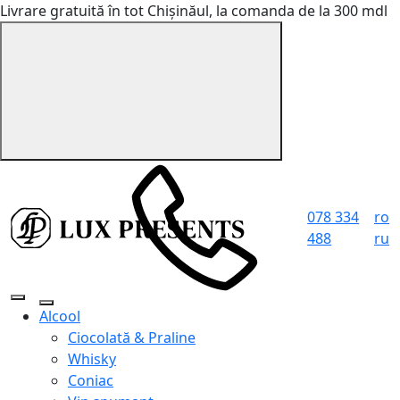
Livrare gratuită în tot Chișinăul, la comanda de la 300 mdl
078 334
ro
488
ru
Alcool
Ciocolată & Praline
Whisky
Coniac