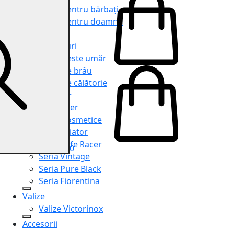
Genți pentru bărbați
Genți pentru doamne
Serviete
Rucsacuri
Genți peste umăr
Genți de brâu
Genți de călătorie
Shopper
Organiser
Truse cosmetice
Seria Aviator
Seria Cafe Racer
0
Seria Vintage
Seria Pure Black
Seria Fiorentina
Valize
Valize Victorinox
Accesorii