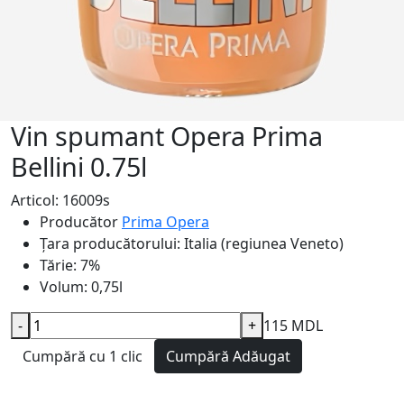
Vin spumant Opera Prima
Bellini 0.75l
Articol: 16009s
Producător
Prima Opera
Țara producătorului:
Italia (regiunea Veneto)
Tărie:
7%
Volum:
0,75l
-
+
115 MDL
Cumpără cu 1 clic
Cumpără
Adăugat