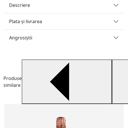
Descriere
Plata și livrarea
Angrosiştii
Produse
similare
V
B