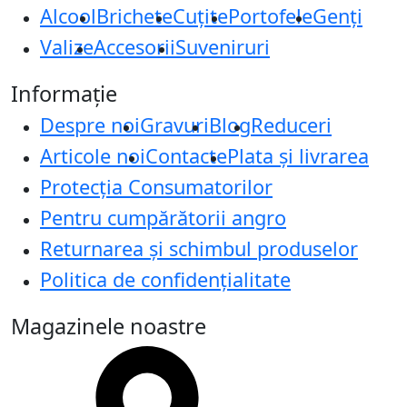
Alcool
Brichete
Cuțite
Portofele
Genți
Valize
Accesorii
Suveniruri
Informație
Despre noi
Gravuri
Blog
Reduceri
Articole noi
Contacte
Plata și livrarea
Protecţia Consumatorilor
Pentru cumpărătorii angro
Returnarea și schimbul produselor
Politica de confidențialitate
Magazinele noastre