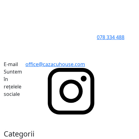
078 334 488
E-mail
office@cazacuhouse.com
Suntem
în
rețelele
sociale
Categorii