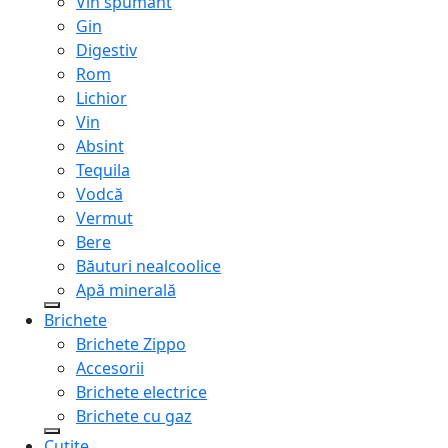
Vin spumant
Gin
Digestiv
Rom
Lichior
Vin
Absint
Tequila
Vodcă
Vermut
Bere
Băuturi nealcoolice
Apă minerală
Brichete
Brichete Zippo
Accesorii
Brichete electrice
Brichete cu gaz
Cuțite