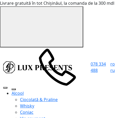
Livrare gratuită în tot Chișinăul, la comanda de la 300 mdl
078 334
ro
488
ru
Alcool
Ciocolată & Praline
Whisky
Coniac