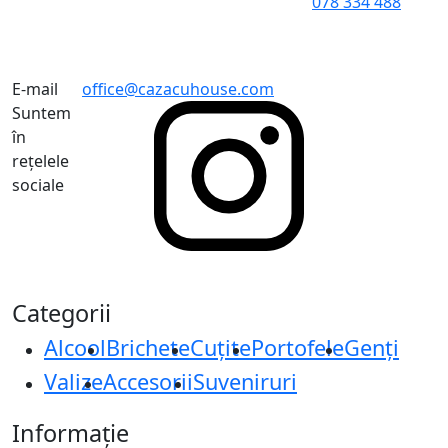
078 334 488
E-mail
office@cazacuhouse.com
Suntem
în
rețelele
sociale
Categorii
Alcool
Brichete
Cuțite
Portofele
Genți
Valize
Accesorii
Suveniruri
Informație