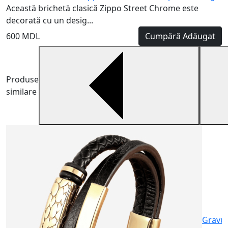
Această brichetă clasică Zippo Street Chrome este
decorată cu un desig...
600 MDL
Cumpără
Adăugat
Produse
similare
B
A
p
4
Gravu