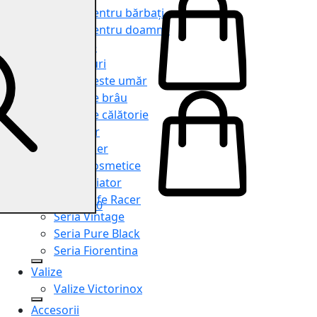
Genți pentru bărbați
Genți pentru doamne
Serviete
Rucsacuri
Genți peste umăr
Genți de brâu
Genți de călătorie
Shopper
Organiser
Truse cosmetice
Seria Aviator
Seria Cafe Racer
0
Seria Vintage
Seria Pure Black
Seria Fiorentina
Valize
Valize Victorinox
Accesorii