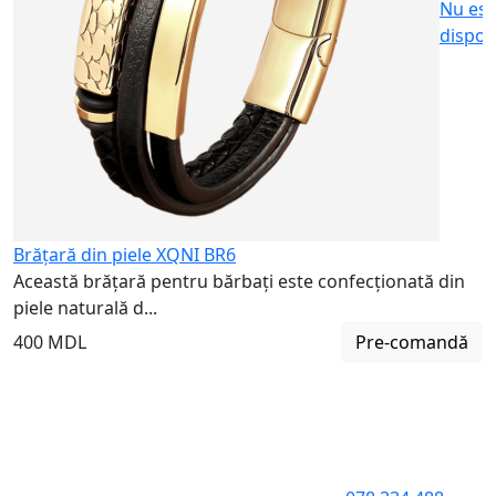
Nu est
dispon
Brățară din piele XQNI BR6
Această brățară pentru bărbați este confecționată din
piele naturală d...
400 MDL
Pre-comandă