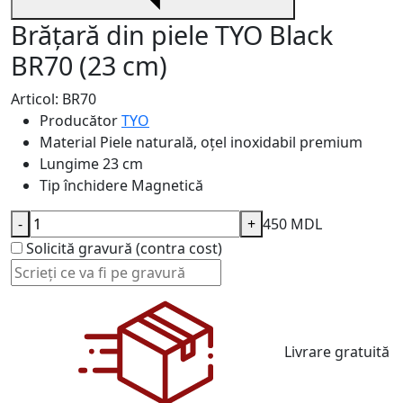
Brățară din piele TYO Black
BR70 (23 cm)
Articol: BR70
Producător
TYO
Material
Piele naturală, oțel inoxidabil premium
Lungime
23 cm
Tip închidere
Magnetică
-
+
450 MDL
Solicită gravură (contra cost)
Livrare gratuită