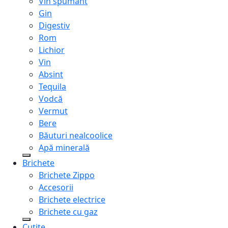
Vin spumant
Gin
Digestiv
Rom
Lichior
Vin
Absint
Tequila
Vodcă
Vermut
Bere
Băuturi nealcoolice
Apă minerală
Brichete
Brichete Zippo
Accesorii
Brichete electrice
Brichete cu gaz
Cuțite